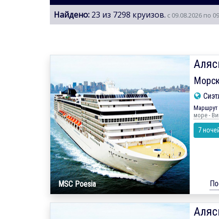
Найдено:
23 из 7298 круизов.
с 09.08.2026 по 0
Аляс
Морск
Сиэт
Маршрут 
море - Ви
7 ноче
По
MSC Poesia
Аляс