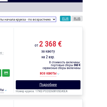
EUR
RUB
2 368 €
от
за каюту
о -
на 2 взр.
В стоимость включены:
портовые сборы
360 €
сервисные сборы включены
все каюты
Подробнее
ты
Номер круиза: 17902-PO20260810SEASEA