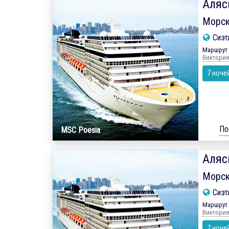
Аляс
Морск
Сиэт
Маршрут 
Виктория
7 ноче
По
MSC Poesia
Аляс
Морск
Сиэт
Маршрут 
Виктория
7 ноче