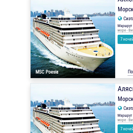
Морск
Сиэт
Маршрут 
море - Ви
7 ноче
По
MSC Poesia
Аляс
Морск
Сиэт
Маршрут 
море - Ви
7 ноче