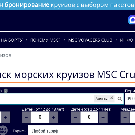
н бронирование
круизов с выбором пакетов,
НА БОРТУ
ПОЧЕМУ MSC?
MSC VOYAGERS CLUB
ИНФО
уизов
ск морских круизов MSC Cru
)
Пери
?
Аляска
Детей (от 12 до 18 лет)
Детей (от 2 до 11 лет)
Младене
+
−
+
−
+
−
Тарифы: