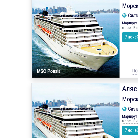
Морск
Сиэт
Маршрут 
море - Ви
7 ноче
По
MSC Poesia
Аляс
Морск
Сиэт
Маршрут 
море - Ви
7 ноче