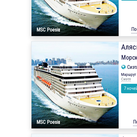
По
MSC Poesia
Аляс
Морск
Сиэт
Маршрут 
Сиэтл
7 ноче
П
MSC Poesia