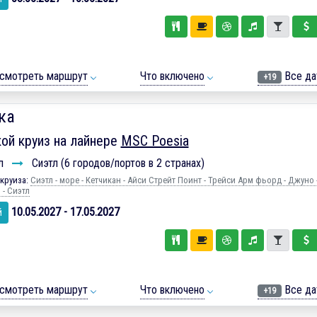
смотреть маршрут
Что включено
Все да
+19
ка
ой круиз на лайнере
MSC Poesia
л
Сиэтл (6 городов/портов в 2 странах)
круиза:
Сиэтл - море - Кетчикан - Айси Стрейт Поинт - Трейси Арм фьорд - Джуно -
 - Сиэтл
10.05.2027 - 17.05.2027
й
смотреть маршрут
Что включено
Все да
+19