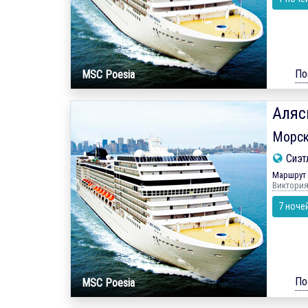
По
MSC Poesia
Аляс
Морск
Сиэт
Маршрут 
Виктория
7 ноче
По
MSC Poesia