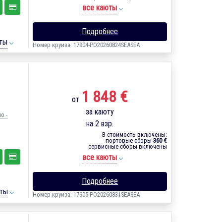
все каюты
Подробнее
ты
Номер круиза: 17904-PO20260824SEASEA
1 848 €
от
за каюту
о -
на 2 взр.
В стоимость включены:
портовые сборы
360 €
сервисные сборы включены
все каюты
Подробнее
ты
Номер круиза: 17905-PO20260831SEASEA