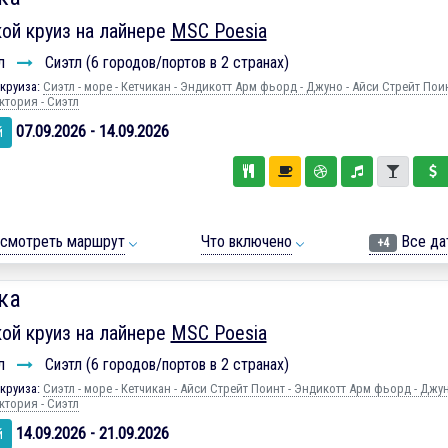
ой круиз на лайнере
MSC Poesia
л
Сиэтл (6 городов/портов в 2 странах)
круиза:
Сиэтл - море - Кетчикан - Эндикотт Арм фьорд - Джуно - Айси Стрейт Поин
ктория - Сиэтл
07.09.2026 - 14.09.2026
й
смотреть маршрут
Что включено
Все да
+4
ка
ой круиз на лайнере
MSC Poesia
л
Сиэтл (6 городов/портов в 2 странах)
круиза:
Сиэтл - море - Кетчикан - Айси Стрейт Поинт - Эндикотт Арм фьорд - Джун
ктория - Сиэтл
14.09.2026 - 21.09.2026
й