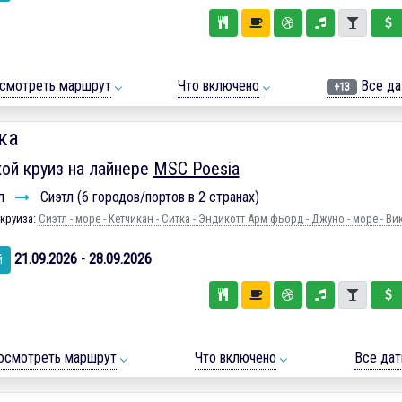
смотреть маршрут
Что включено
Все да
+13
ка
ой круиз на лайнере
MSC Poesia
л
Сиэтл (6 городов/портов в 2 странах)
круиза:
Сиэтл - море - Кетчикан - Ситка - Эндикотт Арм фьорд - Джуно - море - Ви
21.09.2026 - 28.09.2026
й
осмотреть маршрут
Что включено
Все да