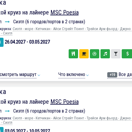
ка
ой круиз на лайнере
MSC Poesia
л
Сиэтл (6 городов/портов в 2 странах)
круиза:
Сиэтл - море - Кетчикан - Айси Стрейт Поинт - Трейси Арм фьорд - Джуно -
 - Сиэтл
26.04.2027 - 03.05.2027
й
смотреть маршрут
Что включено
Все да
+19
ка
ой круиз на лайнере
MSC Poesia
л
Сиэтл (6 городов/портов в 2 странах)
круиза:
Сиэтл - море - Кетчикан - Айси Стрейт Поинт - Трейси Арм фьорд - Джуно -
 - Сиэтл
03.05.2027 - 10.05.2027
й