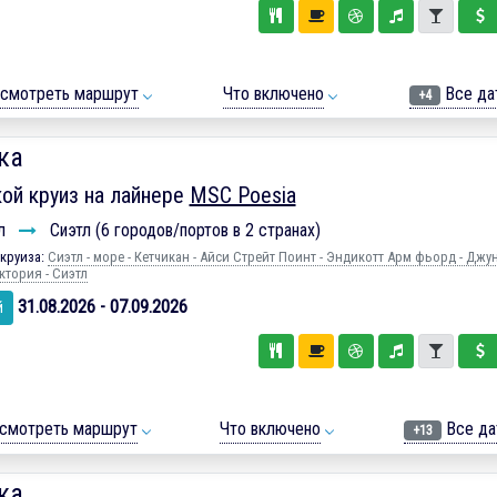
смотреть маршрут
Что включено
Все да
+4
ка
ой круиз на лайнере
MSC Poesia
л
Сиэтл (6 городов/портов в 2 странах)
круиза:
Сиэтл - море - Кетчикан - Айси Стрейт Поинт - Эндикотт Арм фьорд - Джун
ктория - Сиэтл
31.08.2026 - 07.09.2026
й
смотреть маршрут
Что включено
Все да
+13
ка