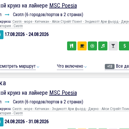
ой круиз на лайнере
MSC Poesia
л
Сиэтл (6 городов/портов в 2 странах)
круиза:
Сиэтл - море - Кетчикан - Айси Стрейт Поинт - Эндикотт Арм фьорд - Джун
ктория - Сиэтл
17.08.2026 - 24.08.2026
й
смотреть маршрут
Что включено
Все да
+13
ка
ой круиз на лайнере
MSC Poesia
л
Сиэтл (6 городов/портов в 2 странах)
круиза:
Сиэтл - море - Кетчикан - Эндикотт Арм фьорд - Джуно - Айси Стрейт Поин
ктория - Сиэтл
24.08.2026 - 31.08.2026
й