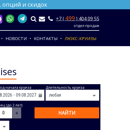
 опций и скидок
499
+7 (
) 404 09 55
отдел продаж
НОВОСТИ
КОНТАКТЫ
ЛЮКС-КРУИЗЫ
ises
од начала круиза
Длительность круиза
ц (до 2 лет)
+
НАЙТИ