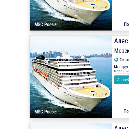
По
MSC Poesia
Аляс
Морск
Сиэт
Маршрут 
море - Ви
7 ноче
По
MSC Poesia
Аляс