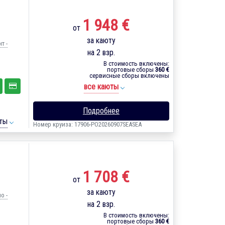
1 948 €
от
за каюту
т -
на 2 взр.
В стоимость включены:
портовые сборы
360 €
сервисные сборы включены
все каюты
Подробнее
ты
Номер круиза: 17906-PO20260907SEASEA
1 708 €
от
за каюту
о -
на 2 взр.
В стоимость включены:
портовые сборы
360 €