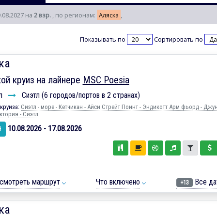
9.08.2027 на
2 взр.
, по регионам:
Аляска
,
Показывать по
Сортировать по
ка
ой круиз на лайнере
MSC Poesia
л
Сиэтл (6 городов/портов в 2 странах)
круиза:
Сиэтл - море - Кетчикан - Айси Стрейт Поинт - Эндикотт Арм фьорд - Джун
ктория - Сиэтл
10.08.2026 - 17.08.2026
й
смотреть маршрут
Что включено
Все да
+13
ка