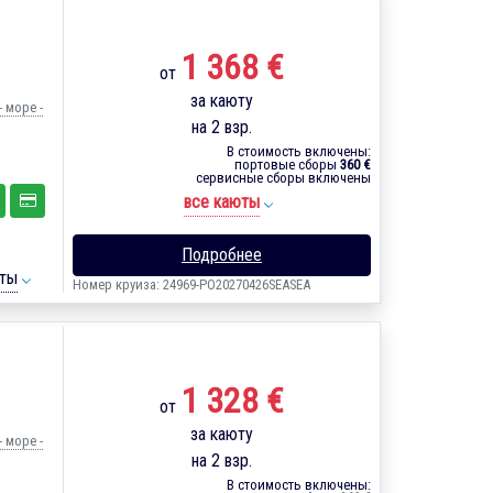
1 368 €
от
за каюту
 море -
на 2 взр.
В стоимость включены:
портовые сборы
360 €
сервисные сборы включены
все каюты
Подробнее
ты
Номер круиза: 24969-PO20270426SEASEA
1 328 €
от
за каюту
 море -
на 2 взр.
В стоимость включены: