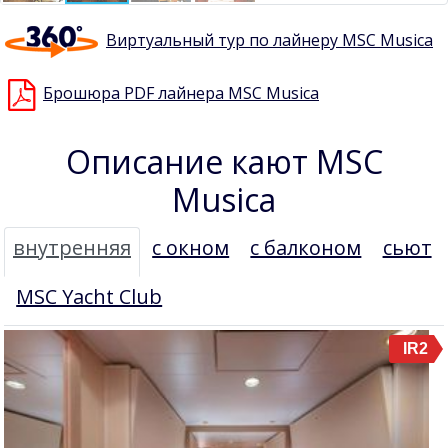
Виртуальный тур по лайнеру MSC Musica
Брошюра PDF лайнера MSC Musica
Описание кают MSC
Musica
внутренняя
с окном
с балконом
сьют
MSC Yacht Club
IR2