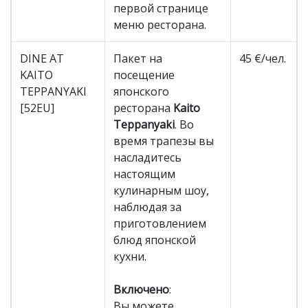
первой странице
меню ресторана.
DINE AT
Пакет на
45 €/чел.
KAITO
посещение
TEPPANYAKI
японского
[52EU]
ресторана
Kaito
Teppanyaki
. Во
время трапезы вы
насладитесь
настоящим
кулинарным шоу,
наблюдая за
приготовлением
блюд японской
кухни.
Включено
:
Вы можете