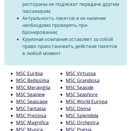
рестораны не подлежат передаче другим
пассажирам;
Актуальность пакетов и их наличие
необходимо проверять при
бронировании;
Круизная компания оставляет за собой
право приостановить действие пакетов
в любой момент
MSС Euribia
MSС Virtuosa
MSС Bellissima
MSС Grandiosa
MSС Meraviglia
MSС Seaside
MSС Seaview
MSС Seashore
MSС Seascape
MSС World Europa
MSС Fantasia
MSС Divina
MSС Preziosa
MSС Splendida
MSС Magnifica
MSС Orchestra
MSС Musica
MSС Poesia