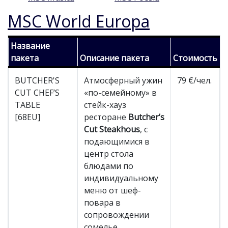
MSC World Europa
Название
пакета
Описание пакета
Стоимость
BUTCHER'S
Атмосферный ужин
79 €/чел.
CUT CHEF’S
«по-семейному» в
TABLE
стейк-хауз
[68EU]
ресторане
Butcher’s
Cut Steakhous
, с
подающимися в
центр стола
блюдами по
индивидуальному
меню от шеф-
повара в
сопровождении
сомелье.