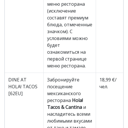
меню ресторана
(исключение
составят премиум
блюда, отмеченные
значком). С
условиями можно
будет
ознакомиться на
первой странице
меню ресторана.
DINE AT
Забронируйте
18,99 €/
HOLA! TACOS
посещение
чел.
[62EU]
мексиканского
ресторана
Hola!
Tacos & Cantina
и
насладитесь всеми
любимыми вкусами
от тако и тамале