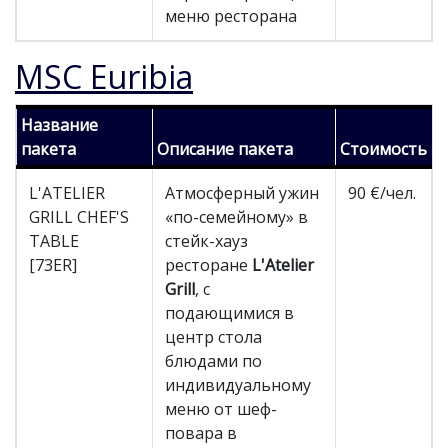
меню ресторана
MSC Euribia
Название
пакета
Описание пакета
Стоимость
L'ATELIER
Атмосферный ужин
90 €/чел.
GRILL CHEF'S
«по-семейному» в
TABLE
стейк-хауз
[73ER]
ресторане
L'Atelier
Grill
, с
подающимися в
центр стола
блюдами по
индивидуальному
меню от шеф-
повара в