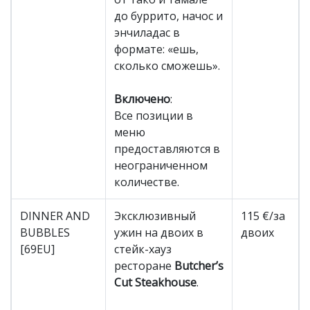
до буррито, начос и
энчиладас в
формате: «ешь,
сколько сможешь».
Включено
:
Все позиции в
меню
предоставляются в
неограниченном
количестве.
DINNER AND
Эксклюзивный
115 €/за
BUBBLES
ужин на двоих в
двоих
[69EU]
стейк-хауз
ресторане
Butcher’s
Cut Steakhouse
.