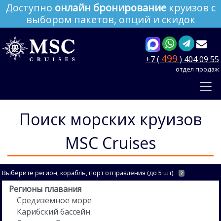
Доступно
онлайн бронирование
круизов с
выбором пакетов, опций и скидок
499
+7 (
) 404 09 55
отдел продаж
Поиск морских круизов
MSC Cruises
Выберите регион, корабль, порт отправления (до 5 шт)
?