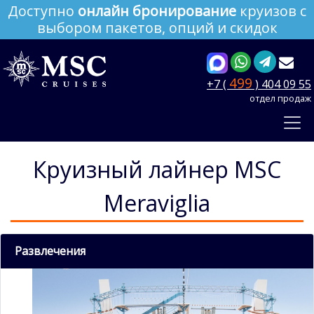
Доступно
онлайн бронирование
круизов с
выбором пакетов, опций и скидок
499
+7 (
) 404 09 55
отдел продаж
Круизный лайнер MSC
Meraviglia
Развлечения