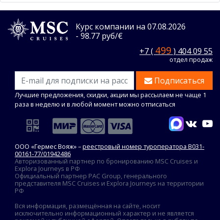
Курс компании на 07.08.2026
- 98.77 руб/€
499
+7 (
) 404 09 55
отдел продаж
Подписаться
Лучшие предложения, скидки, акции мы рассылаем не чаще 1
раза в неделю и в любой момент можно отписаться
ООО «Гермес Вояж» –
реестровый номер туроператора В031-
00161-77/01942486
Авторизованный партнер по бронированию MSC Cruises и
Explora Journeys в РФ
Официальный партнер PAC Group, генерального
представителя MSC Cruises и Explora Journeys на территории
РФ
Вся информация, размещённая на сайте, носит
исключительно информационный характер и не является