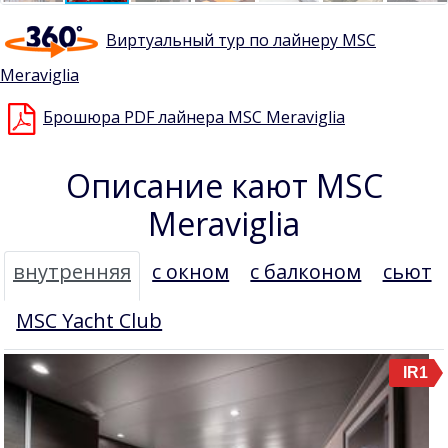
Виртуальный тур по лайнеру MSC
Meraviglia
Брошюра PDF лайнера MSC Meraviglia
Описание кают MSC
Meraviglia
внутренняя
с окном
с балконом
сьют
MSC Yacht Club
IR1