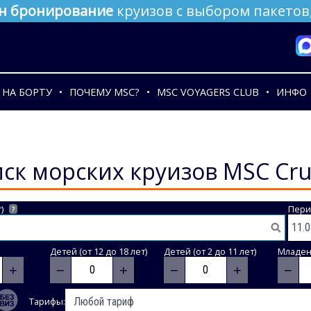
н бронирование
круизов с выбором пакетов,
НА БОРТУ
ПОЧЕМУ MSC?
MSC VOYAGERS CLUB
ИНФО
ск морских круизов MSC Cru
)
Пери
?
Детей (от 12 до 18 лет)
Детей (от 2 до 11 лет)
Младене
+
−
+
−
+
−
Тарифы: