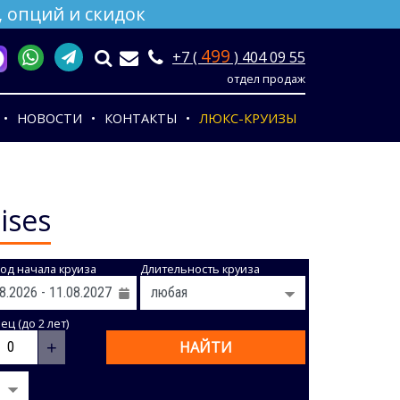
 опций и скидок
499
+7 (
) 404 09 55
отдел продаж
НОВОСТИ
КОНТАКТЫ
ЛЮКС-КРУИЗЫ
ises
од начала круиза
Длительность круиза
ц (до 2 лет)
+
НАЙТИ