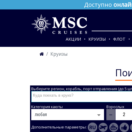
Доступно
онлай
АКЦИИ
КРУИЗЫ
ФЛОТ
Круизы
Пои
Выберите регион, корабль, порт отправления (до 5 шт
Категория каюты
Взрослых
−
Дополнительные параметры: