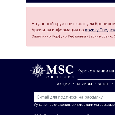
На данный круиз нет кают для бронирова
Архивная информация по
круизу Средизе
Олимпия - о. Корфу - о. Кефалония - Бари - море - о
Курс компании на 0
АКЦИИ
КРУИЗЫ
ФЛОТ
Лучшие предложения, скидки, акции мы рассылае