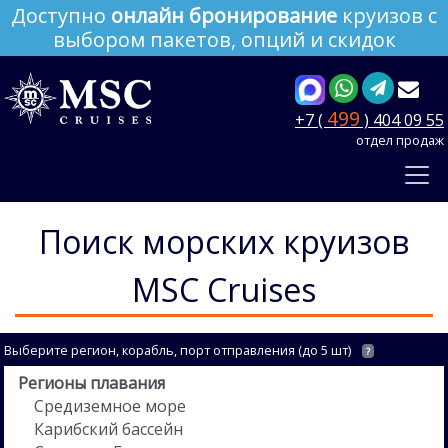
Доступно
онлайн бронирование
круизов с
выбором пакетов, опций и скидок
499
+7 (
) 404 09 55
отдел продаж
Поиск морских круизов
MSC Cruises
Выберите регион, корабль, порт отправления (до 5 шт)
?