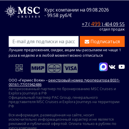
Курс компании на 09.08.2026
- 99.58 руб/€
499
+7 (
) 404 09 55
отдел продаж
Подписаться
Лучшие предложения, скидки, акции мы рассылаем не чаще 1
раза в неделю и в любой момент можно отписаться
ООО «Гермес Вояж» –
реестровый номер туроператора В031-
00161-77/01942486
Авторизованный партнер по бронированию MSC Cruises и
Explora Journeys в РФ
Официальный партнер PAC Group, генерального
представителя MSC Cruises и Explora Journeys на территории
РФ
Вся информация, размещённая на сайте, носит
исключительно информационный характер и не является
рекламой и публичной офертой. Оплата только в рублях по
курсу компании.