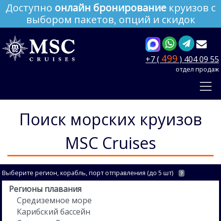
Доступно
онлайн бронирование
круизов с
выбором пакетов, опций и скидок
499
+7 (
) 404 09 55
отдел продаж
Поиск морских круизов
MSC Cruises
Выберите регион, корабль, порт отправления (до 5 шт)
?