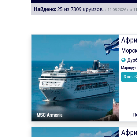
Найдено:
25 из 7309 круизов.
с 11.08.2026 по 1
Афри
Морск
Дур
Маршрут 
3 ноче
П
MSC Armonia
Афри