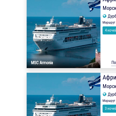
Морск
Дур
Маршрут 
4 ноче
По
MSC Armonia
Афри
Морск
Дур
Маршрут 
3 ноче