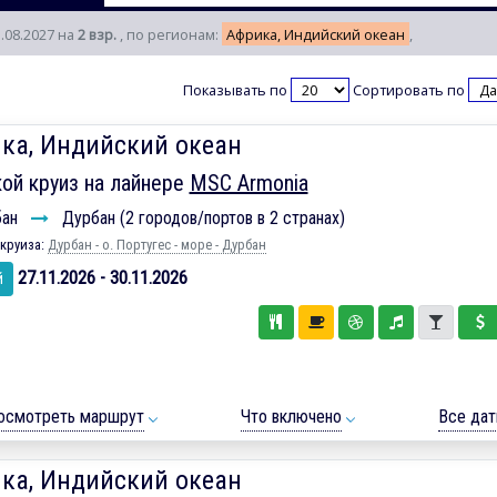
1.08.2027 на
2 взр.
, по регионам:
Африка, Индийский океан
,
Показывать по
Сортировать по
ка, Индийский океан
ой круиз на лайнере
MSC Armonia
бан
Дурбан (2 городов/портов в 2 странах)
круиза:
Дурбан - о. Португес - море - Дурбан
27.11.2026 - 30.11.2026
й
осмотреть маршрут
Что включено
Все да
ка, Индийский океан