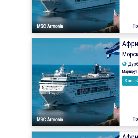
По
MSC Armonia
Афри
Морск
Дур
Маршрут 
3 ноче
По
MSC Armonia
Афри