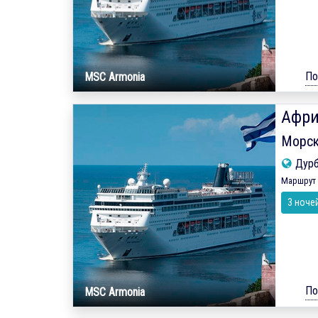
По
MSC Armonia
Афри
Морск
Дур
Маршрут 
3 ноче
По
MSC Armonia