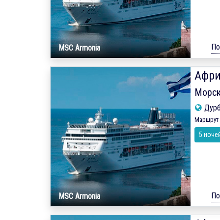
По
MSC Armonia
Афри
Морск
Дур
Маршрут 
5 ноче
По
MSC Armonia