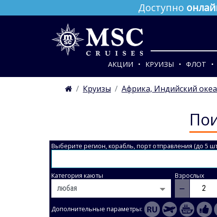
Доступно
онлай
АКЦИИ
КРУИЗЫ
ФЛОТ
Круизы
Африка, Индийский оке
Пои
Выберите регион, корабль, порт отправления (до 5 шт
Категория каюты
Взрослых
−
Дополнительные параметры: