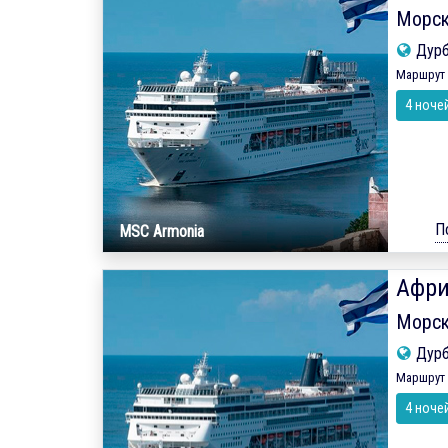
Морск
Дур
Маршрут 
4 ноче
П
MSC Armonia
Афри
Морск
Дур
Маршрут 
4 ноче