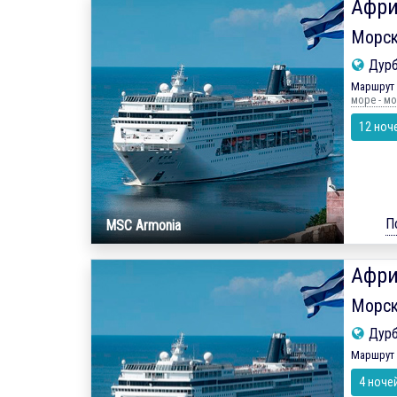
Афри
Морск
Дур
Маршрут 
море - мо
12 ноч
П
MSC Armonia
Афри
Морск
Дур
Маршрут 
4 ноче