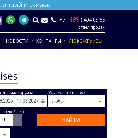
 опций и скидок
499
+7 (
) 404 09 55
отдел продаж
НОВОСТИ
КОНТАКТЫ
ЛЮКС-КРУИЗЫ
ises
од начала круиза
Длительность круиза
ц (до 2 лет)
+
НАЙТИ