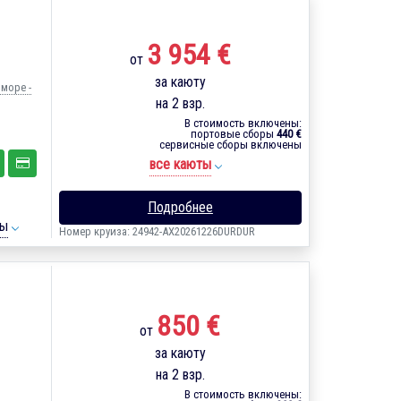
3 954 €
от
за каюту
 море -
на 2 взр.
В стоимость включены:
портовые сборы
440 €
сервисные сборы включены
все каюты
Подробнее
ты
Номер круиза: 24942-AX20261226DURDUR
850 €
от
за каюту
на 2 взр.
В стоимость включены: