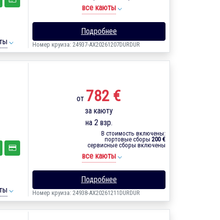
все каюты
Подробнее
ты
Номер круиза: 24937-AX20261207DURDUR
782 €
от
за каюту
на 2 взр.
В стоимость включены:
портовые сборы
200 €
сервисные сборы включены
все каюты
Подробнее
ты
Номер круиза: 24938-AX20261211DURDUR