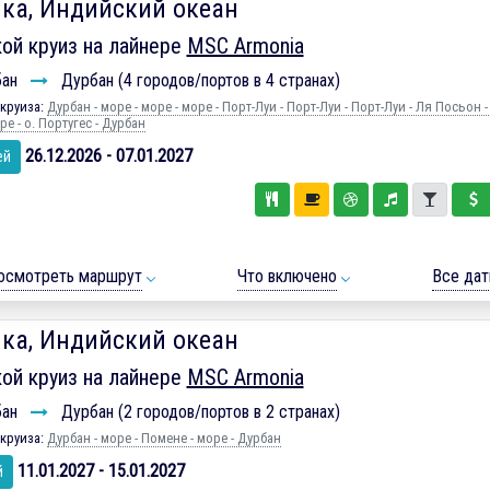
ка, Индийский океан
ой круиз на лайнере
MSC Armonia
бан
Дурбан (4 городов/портов в 4 странах)
круиза:
Дурбан - море - море - море - Порт-Луи - Порт-Луи - Порт-Луи - Ля Посьон -
ре - о. Португес - Дурбан
26.12.2026 - 07.01.2027
ей
осмотреть маршрут
Что включено
Все да
ка, Индийский океан
ой круиз на лайнере
MSC Armonia
бан
Дурбан (2 городов/портов в 2 странах)
круиза:
Дурбан - море - Помене - море - Дурбан
11.01.2027 - 15.01.2027
й