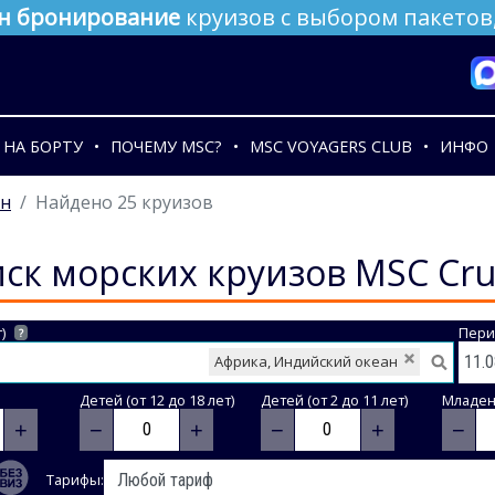
н бронирование
круизов с выбором пакетов,
НА БОРТУ
ПОЧЕМУ MSC?
MSC VOYAGERS CLUB
ИНФО
ан
Найдено 25 круизов
ск морских круизов MSC Cru
)
Пери
?
Африка, Индийский океан
Детей (от 12 до 18 лет)
Детей (от 2 до 11 лет)
Младене
+
−
+
−
+
−
Тарифы: