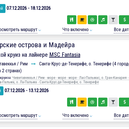
07.12.2026 - 18.12.2026
ей
осмотреть маршрут
Что включено
Все да
рские острова и Мадейра
ой круиз на лайнере
MSC Fantasia
тавеккья / Рим
Санта-Крус-де-Тенерифе, о. Тенерифе (4 город
в 2 странах)
круиза:
Чивитавеккья / Рим - море - море - море - Лас-Пальмас, о. Гран-Канария -
а-Пальма, о. Ла-Пальма - Санта-Крус-де-Тенерифе, о. Тенерифе
07.12.2026 - 13.12.2026
й
осмотреть маршрут
Что включено
Все да