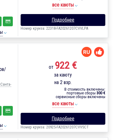
все каюты
Подробнее
Номер круиза: 22318-FA20261207CVVLPA
ты
922 €
от
ов/
за каюту
на 2 взр.
 Санта-
В стоимость включены:
портовые сборы
300 €
сервисные сборы включены
все каюты
Подробнее
ты
Номер круиза: 20925-FA20261207CVVSCT