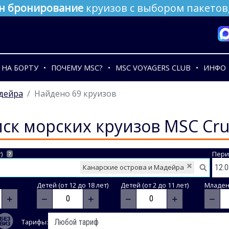
н бронирование
круизов с выбором пакетов,
НА БОРТУ
ПОЧЕМУ MSC?
MSC VOYAGERS CLUB
ИНФО
адейра
Найдено 69 круизов
ск морских круизов MSC Cru
)
Пери
?
Канарские острова и Мадейра
Детей (от 12 до 18 лет)
Детей (от 2 до 11 лет)
Младене
+
−
+
−
+
−
Тарифы: