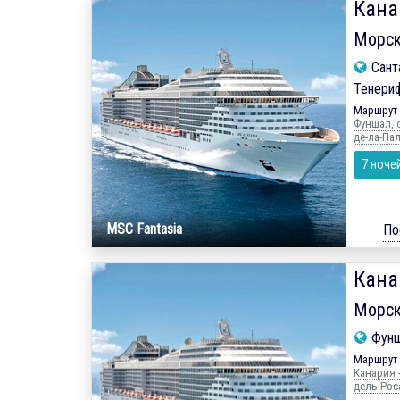
Кана
Морск
Сант
Тенериф
Маршрут 
Фуншал, о
де-ла-Пал
7 ноче
MSC Fantasia
По
Кана
Морск
Фунш
Маршрут 
Канария -
дель-Роса