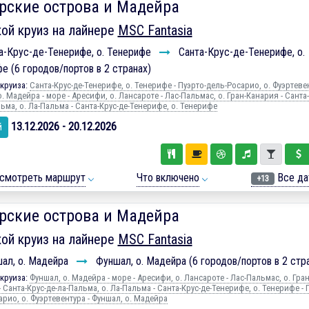
рские острова и Мадейра
ой круиз на лайнере
MSC Fantasia
а-Крус-де-Тенерифе, о. Тенерифе
Санта-Крус-де-Тенерифе, о.
е (6 городов/портов в 2 странах)
круиза:
Санта-Крус-де-Тенерифе, о. Тенерифе - Пуэрто-дель-Росарио, о. Фуэртевен
. Мадейра - море - Аресифи, о. Лансароте - Лас-Пальмас, о. Гран-Канария - Санта-
ьма, о. Ла-Пальма - Санта-Крус-де-Тенерифе, о. Тенерифе
13.12.2026 - 20.12.2026
й
смотреть маршрут
Что включено
Все да
+13
рские острова и Мадейра
ой круиз на лайнере
MSC Fantasia
ал, о. Мадейра
Фуншал, о. Мадейра (6 городов/портов в 2 стр
круиза:
Фуншал, о. Мадейра - море - Аресифи, о. Лансароте - Лас-Пальмас, о. Гран
 Санта-Крус-де-ла-Пальма, о. Ла-Пальма - Санта-Крус-де-Тенерифе, о. Тенерифе - 
рио, о. Фуэртевентура - Фуншал, о. Мадейра