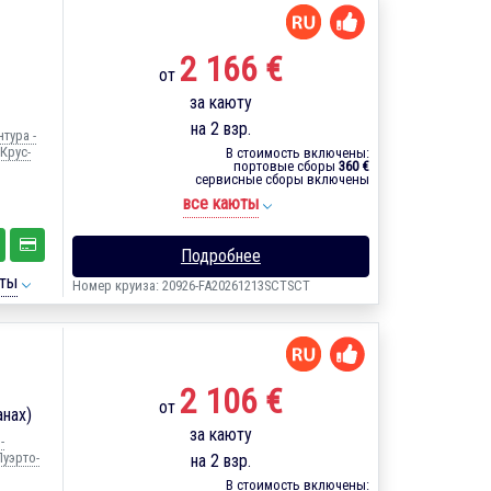
2 166 €
от
за каюту
на 2 взр.
тура -
Крус-
В стоимость включены:
портовые сборы
360 €
сервисные сборы включены
все каюты
Подробнее
ты
Номер круиза: 20926-FA20261213SCTSCT
2 106 €
от
анах)
за каюту
-
Пуэрто-
на 2 взр.
В стоимость включены: