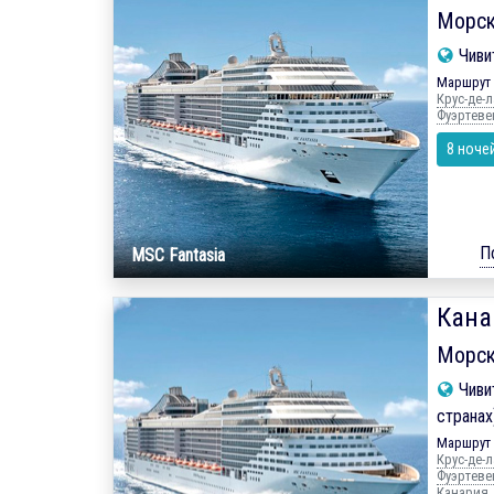
Морск
Чиви
Маршрут 
Крус-де-л
Фуэртеве
8 ноче
П
MSC Fantasia
Кана
Морск
Чиви
странах
Маршрут 
Крус-де-л
Фуэртевен
Канария