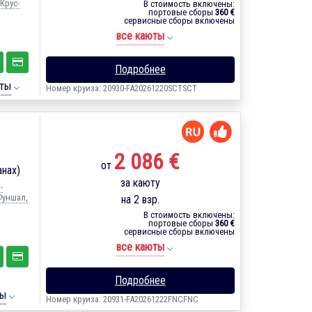
Крус-
В стоимость включены:
портовые сборы
360 €
сервисные сборы включены
все каюты
Подробнее
ты
Номер круиза: 20930-FA20261220SCTSCT
2 086 €
от
анах)
за каюту
-
Фуншал,
на 2 взр.
В стоимость включены:
портовые сборы
360 €
сервисные сборы включены
все каюты
Подробнее
ты
Номер круиза: 20931-FA20261222FNCFNC