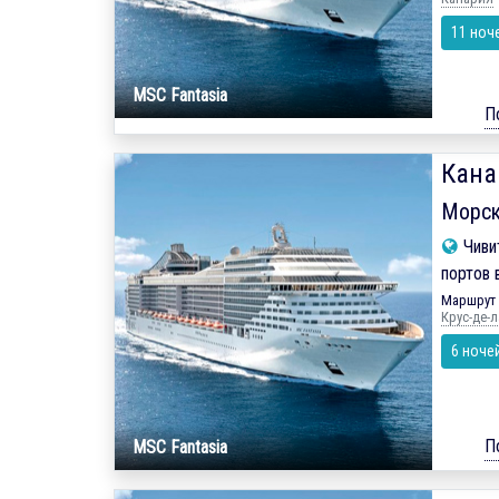
11 ноч
MSC Fantasia
П
Кана
Морск
Чиви
портов 
Маршрут 
Крус-де-л
6 ноче
П
MSC Fantasia