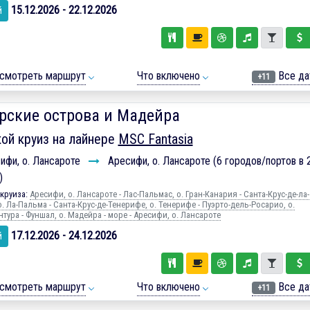
15.12.2026 - 22.12.2026
й
смотреть маршрут
Что включено
Все да
+11
рские острова и Мадейра
ой круиз на лайнере
MSC Fantasia
ифи, о. Лансароте
Аресифи, о. Лансароте (6 городов/портов в 
)
круиза:
Аресифи, о. Лансароте - Лас-Пальмас, о. Гран-Канария - Санта-Крус-де-ла-
. Ла-Пальма - Санта-Крус-де-Тенерифе, о. Тенерифе - Пуэрто-дель-Росарио, о.
тура - Фуншал, о. Мадейра - море - Аресифи, о. Лансароте
17.12.2026 - 24.12.2026
й
смотреть маршрут
Что включено
Все да
+11