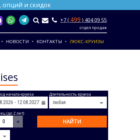
 опций и скидок
499
+7 (
) 404 09 55
отдел продаж
НОВОСТИ
КОНТАКТЫ
ЛЮКС-КРУИЗЫ
ises
од начала круиза
Длительность круиза
ц (до 2 лет)
+
НАЙТИ