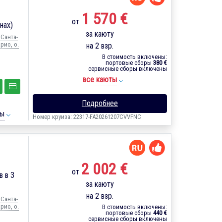
1 570 €
от
нах)
за каюту
 Санта-
рио, о.
на 2 взр.
В стоимость включены:
портовые сборы
380 €
сервисные сборы включены
все каюты
Подробнее
ты
Номер круиза: 22317-FA20261207CVVFNC
2 002 €
от
в в 3
за каюту
на 2 взр.
 Санта-
рио, о.
В стоимость включены:
портовые сборы
440 €
сервисные сборы включены