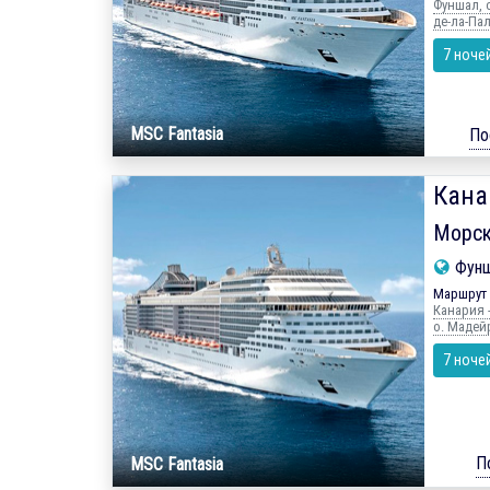
Фуншал, о
де-ла-Пал
7 ноче
MSC Fantasia
По
Кана
Морск
Фунш
Маршрут 
Канария -
о. Мадей
7 ноче
П
MSC Fantasia