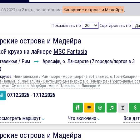
2.08.2027 на
2 взр.
, по регионам:
Канарские острова и Мадейра
,
Показывать по
Сортировать по
рские острова и Мадейра
ой круиз на лайнере
MSC Fantasia
тавеккья / Рим
Аресифи, о. Лансароте (7 городов/портов в 3
)
круиза:
Чивитавеккья / Рим - море - море - море - Лас-Пальмас, о. Гран-Канария -
а-Пальма, о. Ла-Пальма - Санта-Крус-де-Тенерифе, о. Тенерифе - Пуэрто-дель-Роса
тура - Фуншал, о. Мадейра - море - Аресифи, о. Лансароте
07.12.2026 - 17.12.2026
ей
осмотреть маршрут
Что включено
Все да
рские острова и Мадейра