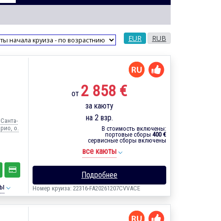
EUR
RUB
2 858 €
от
за каюту
на 2 взр.
 Санта-
рио, о.
В стоимость включены:
портовые сборы
400 €
сервисные сборы включены
все каюты
Подробнее
ты
Номер круиза: 22316-FA20261207CVVACE