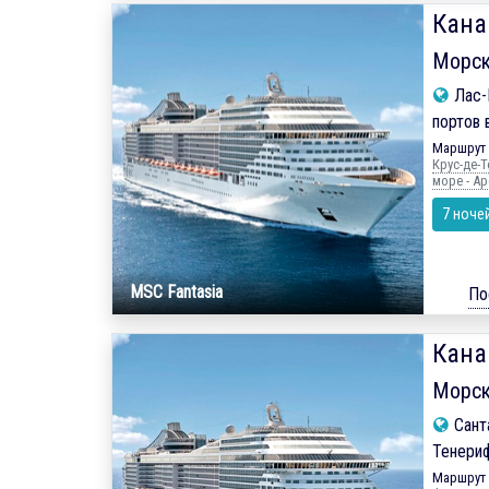
Кана
Морск
Лас-П
портов 
Маршрут 
Крус-де-Т
море - Ар
7 ноче
MSC Fantasia
По
Кана
Морск
Сант
Тенериф
Маршрут 