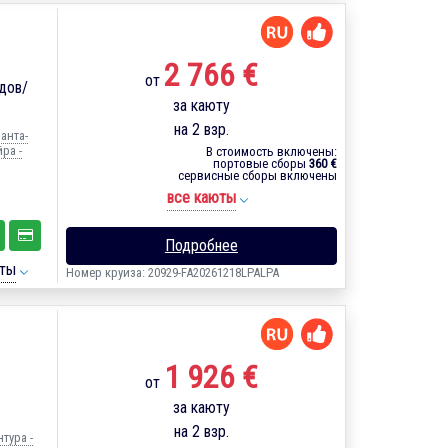
2 766 €
от
дов/
за каюту
на 2 взр.
анта-
ра -
В стоимость включены:
портовые сборы
360 €
сервисные сборы включены
все каюты
Подробнее
ты
Номер круиза: 20929-FA20261218LPALPA
1 926 €
от
за каюту
на 2 взр.
тура -