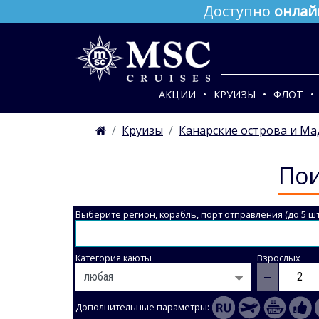
Доступно
онлай
АКЦИИ
КРУИЗЫ
ФЛОТ
Круизы
Канарские острова и М
Пои
Выберите регион, корабль, порт отправления (до 5 шт
Категория каюты
Взрослых
−
Дополнительные параметры: