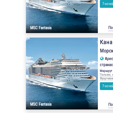
7 ноче
По
MSC Fantasia
Кана
Морск
Арес
странах
Маршрут 
Пальма, о
Фуэртевен
7 ноче
MSC Fantasia
По