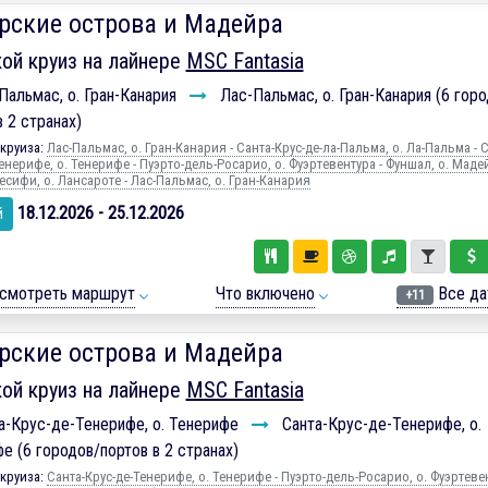
рские острова и Мадейра
ой круиз на лайнере
MSC Fantasia
альмас, о. Гран-Канария
Лас-Пальмас, о. Гран-Канария (6 горо
в 2 странах)
круиза:
Лас-Пальмас, о. Гран-Канария - Санта-Крус-де-ла-Пальма, о. Ла-Пальма - С
енерифе, о. Тенерифе - Пуэрто-дель-Росарио, о. Фуэртевентура - Фуншал, о. Мадей
есифи, о. Лансароте - Лас-Пальмас, о. Гран-Канария
18.12.2026 - 25.12.2026
й
смотреть маршрут
Что включено
Все да
+11
рские острова и Мадейра
ой круиз на лайнере
MSC Fantasia
а-Крус-де-Тенерифе, о. Тенерифе
Санта-Крус-де-Тенерифе, о.
е (6 городов/портов в 2 странах)
круиза:
Санта-Крус-де-Тенерифе, о. Тенерифе - Пуэрто-дель-Росарио, о. Фуэртевен