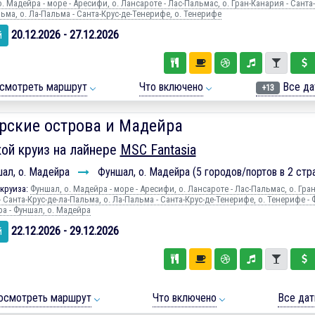
. Мадейра - море - Аресифи, о. Лансароте - Лас-Пальмас, о. Гран-Канария - Санта-
ьма, о. Ла-Пальма - Санта-Крус-де-Тенерифе, о. Тенерифе
20.12.2026 - 27.12.2026
й
смотреть маршрут
Что включено
Все да
+13
рские острова и Мадейра
ой круиз на лайнере
MSC Fantasia
ал, о. Мадейра
Фуншал, о. Мадейра (5 городов/портов в 2 стр
круиза:
Фуншал, о. Мадейра - море - Аресифи, о. Лансароте - Лас-Пальмас, о. Гран
 Санта-Крус-де-ла-Пальма, о. Ла-Пальма - Санта-Крус-де-Тенерифе, о. Тенерифе - 
ра - Фуншал, о. Мадейра
22.12.2026 - 29.12.2026
й
осмотреть маршрут
Что включено
Все да