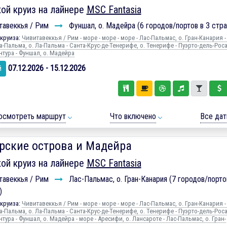
ой круиз на лайнере
MSC Fantasia
тавеккья / Рим
Фуншал, о. Мадейра (6 городов/портов в 3 стра
круиза:
Чивитавеккья / Рим - море - море - море - Лас-Пальмас, о. Гран-Канария -
а-Пальма, о. Ла-Пальма - Санта-Крус-де-Тенерифе, о. Тенерифе - Пуэрто-дель-Роса
нтура - Фуншал, о. Мадейра
07.12.2026 - 15.12.2026
й
осмотреть маршрут
Что включено
Все да
рские острова и Мадейра
ой круиз на лайнере
MSC Fantasia
тавеккья / Рим
Лас-Пальмас, о. Гран-Канария (7 городов/порто
)
круиза:
Чивитавеккья / Рим - море - море - море - Лас-Пальмас, о. Гран-Канария -
а-Пальма, о. Ла-Пальма - Санта-Крус-де-Тенерифе, о. Тенерифе - Пуэрто-дель-Роса
тура - Фуншал, о. Мадейра - море - Аресифи, о. Лансароте - Лас-Пальмас, о. Гран-