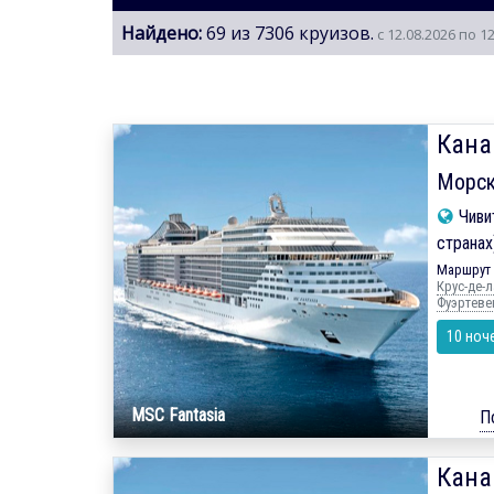
Найдено:
69 из 7306 круизов.
с 12.08.2026 по 1
Кана
Морск
Чиви
странах
Маршрут 
Крус-де-л
Фуэртевен
10 ноч
MSC Fantasia
П
Кана