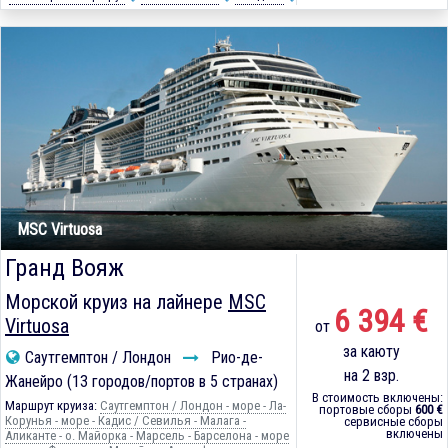
MSC Virtuosa
Гранд Вояж
Морской круиз на лайнере
MSC
6 394 €
Virtuosa
от
за каюту
Саутгемптон / Лондон
Рио-де-
на 2 взр.
Жанейро (13 городов/портов в 5 странах)
В стоимость включены:
Маршрут круиза:
Саутгемптон / Лондон - море - Ла-
портовые сборы
600 €
Корунья - море - Кадиc / Севилья - Малага -
сервисные сборы
включены
Аликанте - о. Майорка - Марсель - Барселона - море