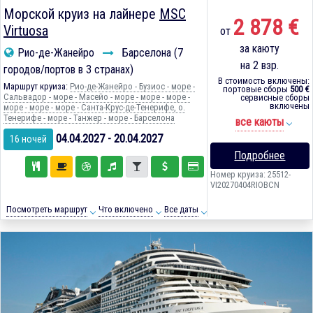
Морской круиз на лайнере
MSC
2 878 €
Virtuosa
от
за каюту
Рио-де-Жанейро
Барселона (7
на 2 взр.
городов/портов в 3 странах)
В стоимость включены:
Маршрут круиза:
Рио-де-Жанейро - Бузиос - море -
портовые сборы
500 €
Сальвадор - море - Масейо - море - море - море -
сервисные сборы
включены
море - море - море - Санта-Крус-де-Тенерифе, о.
Тенерифе - море - Танжер - море - Барселона
все каюты
04.04.2027 - 20.04.2027
16 ночей
Подробнее
Номер круиза: 25512-
VI20270404RIOBCN
Посмотреть маршрут
Что включено
Все даты