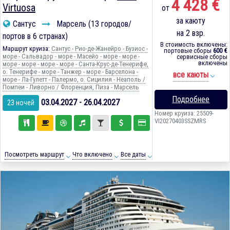
4 428 €
Virtuosa
от
за каюту
Сантус
Марсель (13 городов/
на 2 взр.
портов в 6 странах)
В стоимость включены:
Маршрут круиза:
Сантус - Рио-де-Жанейро - Бузиос -
портовые сборы
600 €
море - Сальвадор - море - Масейо - море - море -
сервисные сборы
включены
море - море - море - море - Санта-Крус-де-Тенерифе,
о. Тенерифе - море - Танжер - море - Барселона -
все каюты
море - Ла-Гулетт - Палермо, о. Сицилия - Неаполь /
Помпеи - Ливорно / Флоренция, Пиза - Марсель
Подробнее
03.04.2027 - 26.04.2027
23 ночей
Номер круиза: 25509-
VI20270403SSZMRS
Посмотреть маршрут
Что включено
Все даты