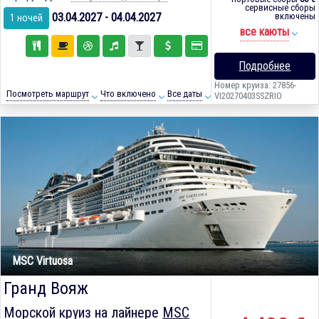
сервисные сборы
03.04.2027 - 04.04.2027
включены
1 ночей
все каюты
Подробнее
Номер круиза: 27856-
Посмотреть маршрут
Что включено
Все даты
VI20270403SSZRIO
MSC Virtuosa
Гранд Вояж
Морской круиз на лайнере
MSC