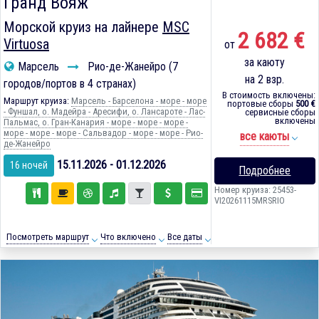
Гранд Вояж
Морской круиз на лайнере
MSC
2 682 €
Virtuosa
от
за каюту
Марсель
Рио-де-Жанейро (7
на 2 взр.
городов/портов в 4 странах)
В стоимость включены:
Маршрут круиза:
Марсель - Барселона - море - море
портовые сборы
500 €
- Фуншал, о. Мадейра - Аресифи, о. Лансароте - Лас-
сервисные сборы
включены
Пальмас, о. Гран-Канария - море - море - море -
море - море - море - Сальвадор - море - море - Рио-
все каюты
де-Жанейро
15.11.2026 - 01.12.2026
16 ночей
Подробнее
Номер круиза: 25453-
VI20261115MRSRIO
Посмотреть маршрут
Что включено
Все даты