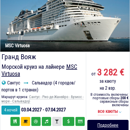
MSC Virtuosa
Гранд Вояж
Морской круиз на лайнере
MSC
3 282 €
Virtuosa
от
за каюту
Сантус
Сальвадор (4 городов/
на 2 взр.
портов в 1 странах)
В стоимость включены:
Маршрут круиза:
Сантус - Рио-де-Жанейро - Бузиос -
портовые сборы
200 €
море - Сальвадор
сервисные сборы
включены
03.04.2027 - 07.04.2027
4 ночей
все каюты
Подробнее