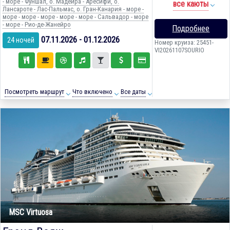
- море - Фуншал, о. Мадейра - Аресифи, о.
все каюты
Лансароте - Лас-Пальмас, о. Гран-Канария - море -
море - море - море - море - море - Сальвадор - море
- море - Рио-де-Жанейро
Подробнее
07.11.2026 - 01.12.2026
24 ночей
Номер круиза: 25451-
VI20261107SOURIO
Посмотреть маршрут
Что включено
Все даты
MSC Virtuosa