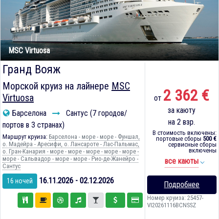
MSC Virtuosa
Гранд Вояж
Морской круиз на лайнере
MSC
2 362 €
Virtuosa
от
за каюту
Барселона
Сантус (7 городов/
на 2 взр.
портов в 3 странах)
В стоимость включены:
Маршрут круиза:
Барселона - море - море - Фуншал,
портовые сборы
500 €
о. Мадейра - Аресифи, о. Лансароте - Лас-Пальмас,
сервисные сборы
включены
о. Гран-Канария - море - море - море - море - море -
море - Сальвадор - море - море - Рио-де-Жанейро -
все каюты
Сантус
16.11.2026 - 02.12.2026
16 ночей
Подробнее
Номер круиза: 25457-
VI20261116BCNSSZ