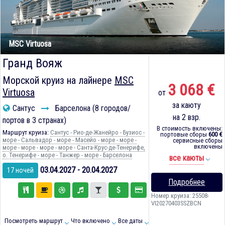
MSC Virtuosa
Гранд Вояж
Морской круиз на лайнере
MSC
3 068 €
Virtuosa
от
за каюту
Сантус
Барселона (8 городов/
на 2 взр.
портов в 3 странах)
В стоимость включены:
Маршрут круиза:
Сантус - Рио-де-Жанейро - Бузиос -
портовые сборы
600 €
море - Сальвадор - море - Масейо - море - море -
сервисные сборы
включены
море - море - море - море - Санта-Крус-де-Тенерифе,
о. Тенерифе - море - Танжер - море - Барселона
все каюты
03.04.2027 - 20.04.2027
17 ночей
Подробнее
Номер круиза: 25508-
VI20270403SSZBCN
Посмотреть маршрут
Что включено
Все даты