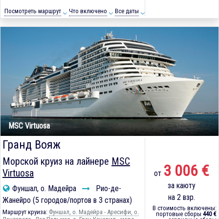
Посмотреть маршрут
Что включено
Все даты
MSC Virtuosa
Гранд Вояж
Морской круиз на лайнере
MSC
3 006 €
Virtuosa
от
за каюту
Фуншал, о. Мадейра
Рио-де-
на 2 взр.
Жанейро (5 городов/портов в 3 странах)
В стоимость включены:
Маршрут круиза:
Фуншал, о. Мадейра - Аресифи, о.
портовые сборы
440 €