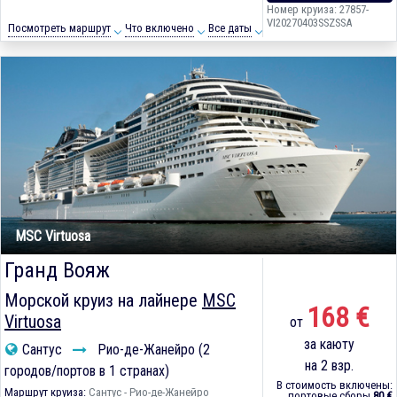
Номер круиза: 27857-
VI20270403SSZSSA
Посмотреть маршрут
Что включено
Все даты
MSC Virtuosa
Гранд Вояж
Морской круиз на лайнере
MSC
168 €
Virtuosa
от
за каюту
Сантус
Рио-де-Жанейро (2
на 2 взр.
городов/портов в 1 странах)
В стоимость включены:
Маршрут круиза:
Сантус - Рио-де-Жанейро
портовые сборы
80 €