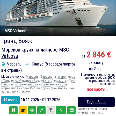
MSC Virtuosa
Гранд Вояж
Морской круиз на лайнере
MSC
2 846 €
Virtuosa
от
за каюту
Марсель
Сантус (8 городов/портов
на 2 взр.
в 4 странах)
В стоимость включены:
Маршрут круиза:
Марсель - Барселона - море - море
портовые сборы
600 €
- Фуншал, о. Мадейра - Аресифи, о. Лансароте - Лас-
сервисные сборы
включены
Пальмас, о. Гран-Канария - море - море - море -
море - море - море - Сальвадор - море - море - Рио-
все каюты
де-Жанейро - Сантус
15.11.2026 - 02.12.2026
17 ночей
Подробнее
Номер круиза: 25454-
VI20261115MRSSSZ