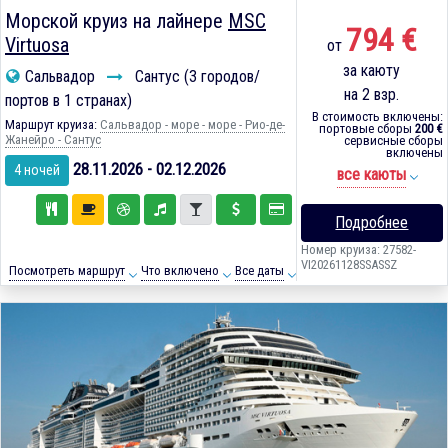
Морской круиз на лайнере
MSC
794 €
Virtuosa
от
за каюту
Сальвадор
Сантус (3 городов/
на 2 взр.
портов в 1 странах)
В стоимость включены:
Маршрут круиза:
Сальвадор - море - море - Рио-де-
портовые сборы
200 €
Жанейро - Сантус
сервисные сборы
включены
28.11.2026 - 02.12.2026
4 ночей
все каюты
Подробнее
Номер круиза: 27582-
VI20261128SSASSZ
Посмотреть маршрут
Что включено
Все даты