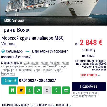
MSC Virtuosa
Гранд Вояж
Морской круиз на лайнере
MSC
2 848 €
Virtuosa
от
за каюту
Сальвадор
Барселона (5 городов/
на 2 взр.
портов в 3 странах)
В стоимость включены:
Маршрут круиза:
Сальвадор - море - Масейо - море
портовые сборы
500 €
- море - море - море - море - море - Санта-Крус-де-
сервисные сборы
включены
Тенерифе, о. Тенерифе - море - Танжер - море -
Барселона
все каюты
07.04.2027 - 20.04.2027
13 ночей
Подробнее
Номер круиза: 25514-
VI20270407SSABCN
Посмотреть маршрут
Что включено
Все даты