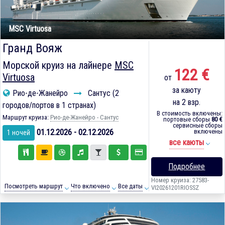
MSC Virtuosa
Гранд Вояж
Морской круиз на лайнере
MSC
122 €
Virtuosa
от
за каюту
Рио-де-Жанейро
Сантус (2
на 2 взр.
городов/портов в 1 странах)
В стоимость включены:
Маршрут круиза:
Рио-де-Жанейро - Сантус
портовые сборы
80 €
сервисные сборы
01.12.2026 - 02.12.2026
включены
1 ночей
все каюты
Подробнее
Номер круиза: 27583-
Посмотреть маршрут
Что включено
Все даты
VI20261201RIOSSZ