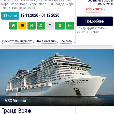
Лансароте - Лас-Пальмас, о. Гран-Канария - море -
сервисные сборы
включены
море - море - море - море - море - Сальвадор - море
- море - Рио-де-Жанейро
все каюты
19.11.2026 - 01.12.2026
12 ночей
Подробнее
Номер круиза: 25458-
VI20261119FNCRIO
Посмотреть маршрут
Что включено
Все даты
MSC Virtuosa
Гранд Вояж