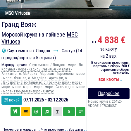
MSC Virtuosa
Гранд Вояж
Морской круиз на лайнере
MSC
4 838 €
Virtuosa
от
за каюту
Саутгемптон / Лондон
Сантус (14
на 2 взр.
городов/портов в 5 странах)
В стоимость включены:
Маршрут круиза:
Саутгемптон / Лондон - море - Ла-
портовые сборы
600 €
Корунья - море - Кадиc / Севилья - Малага -
сервисные сборы
включены
Аликанте - о. Майорка - Марсель - Барселона - море
- море - Фуншал, о. Мадейра - Аресифи, о.
все каюты
Лансароте - Лас-Пальмас, о. Гран-Канария - море -
море - море - море - море - море - Сальвадор - море
- море - Рио-де-Жанейро - Сантус
Подробнее
07.11.2026 - 02.12.2026
25 ночей
Номер круиза: 25452-
VI20261107SOUSSZ
Посмотреть маршрут
Что включено
Все даты