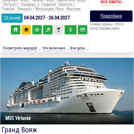
все каюты
- Ла-Гулетт - Палермо, о. Сицилия - Неаполь /
Помпеи - Ливорно / Флоренция, Пиза - Марсель
Подробнее
04.04.2027 - 26.04.2027
22 ночей
Номер круиза: 25513-
VI20270404RIOMRS
Посмотреть маршрут
Что включено
Все даты
MSC Virtuosa
Гранд Вояж