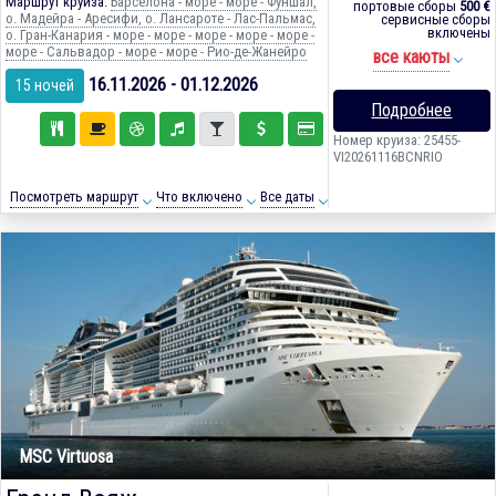
Маршрут круиза:
Барселона - море - море - Фуншал,
портовые сборы
500 €
о. Мадейра - Аресифи, о. Лансароте - Лас-Пальмас,
сервисные сборы
включены
о. Гран-Канария - море - море - море - море - море -
море - Сальвадор - море - море - Рио-де-Жанейро
все каюты
16.11.2026 - 01.12.2026
15 ночей
Подробнее
Номер круиза: 25455-
VI20261116BCNRIO
Посмотреть маршрут
Что включено
Все даты
MSC Virtuosa