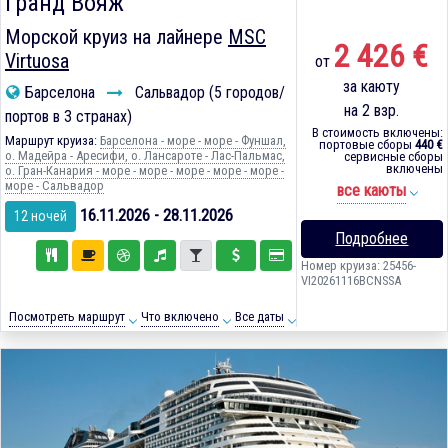
Гранд Вояж
Морской круиз на лайнере
MSC
2 426 €
Virtuosa
от
за каюту
Барселона
Сальвадор (5 городов/
на 2 взр.
портов в 3 странах)
В стоимость включены:
Маршрут круиза:
Барселона - море - море - Фуншал,
портовые сборы
440 €
о. Мадейра - Аресифи, о. Лансароте - Лас-Пальмас,
сервисные сборы
включены
о. Гран-Канария - море - море - море - море - море -
море - Сальвадор
все каюты
16.11.2026 - 28.11.2026
12 ночей
Подробнее
Номер круиза: 25456-
VI20261116BCNSSA
Посмотреть маршрут
Что включено
Все даты