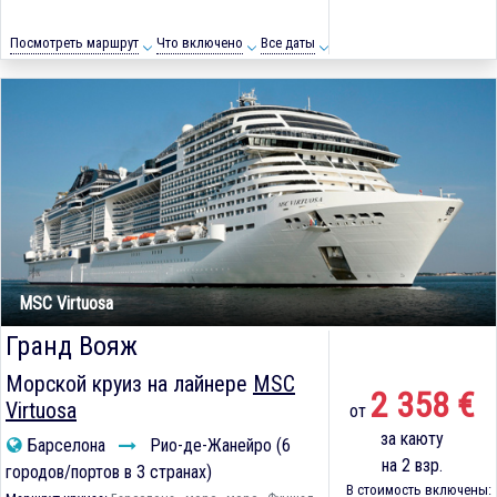
Посмотреть маршрут
Что включено
Все даты
MSC Virtuosa
Гранд Вояж
Морской круиз на лайнере
MSC
2 358 €
Virtuosa
от
за каюту
Барселона
Рио-де-Жанейро (6
на 2 взр.
городов/портов в 3 странах)
В стоимость включены: