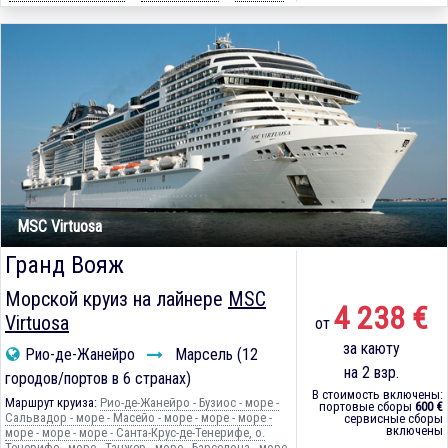
MSC Virtuosa
Гранд Вояж
Морской круиз на лайнере
MSC
4 238 €
Virtuosa
от
за каюту
Рио-де-Жанейро
Марсель (12
на 2 взр.
городов/портов в 6 странах)
В стоимость включены:
Маршрут круиза:
Рио-де-Жанейро - Бузиос - море -
портовые сборы
600 €
Сальвадор - море - Масейо - море - море - море -
сервисные сборы
включены
море - море - море - Санта-Крус-де-Тенерифе, о.
Тенерифе - море - Танжер - море - Барселона - море