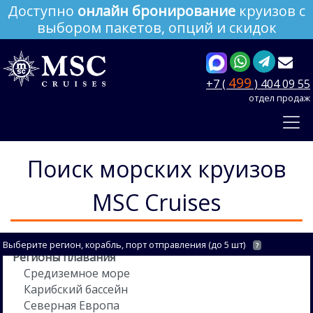
Доступно
онлайн бронирование
круизов с
выбором пакетов, опций и скидок
499
+7 (
) 404 09 55
отдел продаж
Поиск морских круизов
MSC Cruises
Выберите регион, корабль, порт отправления (до 5 шт)
?