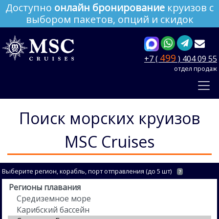
Доступно
онлайн бронирование
круизов с
выбором пакетов, опций и скидок
499
+7 (
) 404 09 55
отдел продаж
Поиск морских круизов
MSC Cruises
Выберите регион, корабль, порт отправления (до 5 шт)
?