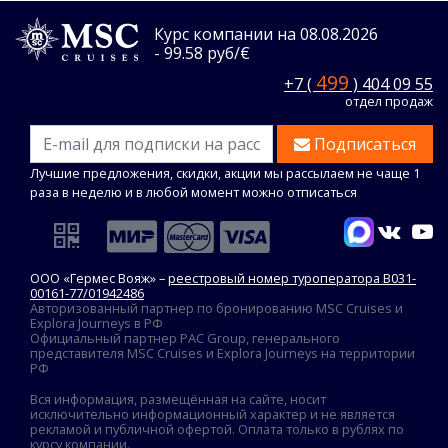
Курс компании на 08.08.2026
- 99.58 руб/€
499
+7 (
) 404 09 55
отдел продаж
Подписаться
Лучшие предложения, скидки, акции мы рассылаем не чаще 1
раза в неделю и в любой момент можно отписаться
ООО «Гермес Вояж» –
реестровый номер туроператора В031-
00161-77/01942486
Авторизованный партнер по бронированию MSC Cruises и
Explora Journeys в РФ
Официальный партнер PAC Group, генерального
представителя MSC Cruises и Explora Journeys на территории
РФ
Вся информация, размещённая на сайте, носит
исключительно информационный характер и не является
рекламой и публичной офертой. Оплата только в рублях по
курсу компании.