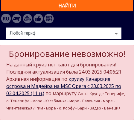
НАЙТИ
Бронирование невозможно!
На данный круиз нет кают для бронирования!
Последняя актуализация была 24.03.2025 04:06:21
Архивная информация по
круизу Канарские
острова и Мадейра на MSC Opera c 23.03.2025 по
03.04.2025 (11 н.)
по маршруту
Санта-Крус-де-Тенерифе,
о. Тенерифе - море - Касабланка - море - Валенсия - море -
Чивитавеккья / Рим - море - о. Корфу - Бари - Задар - Венеция