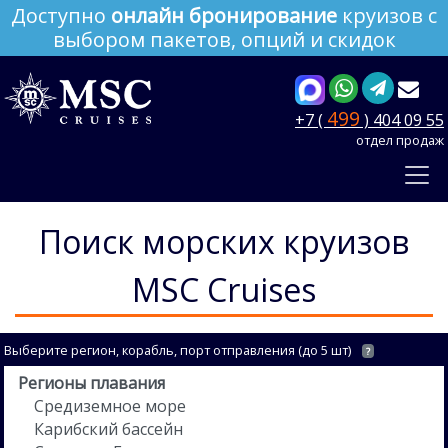
Доступно
онлайн бронирование
круизов с
выбором пакетов, опций и скидок
499
+7 (
) 404 09 55
отдел продаж
Поиск морских круизов
MSC Cruises
Выберите регион, корабль, порт отправления (до 5 шт)
?