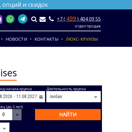
 опций и скидок
499
+7 (
) 404 09 55
отдел продаж
НОВОСТИ
КОНТАКТЫ
ЛЮКС-КРУИЗЫ
ises
од начала круиза
Длительность круиза
ц (до 2 лет)
+
НАЙТИ