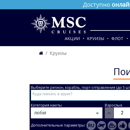
Доступно
онлай
АКЦИИ
КРУИЗЫ
ФЛОТ
Круизы
Пои
Выберите регион, корабль, порт отправления (до 5 шт
Категория каюты
Взрослых
−
Дополнительные параметры: