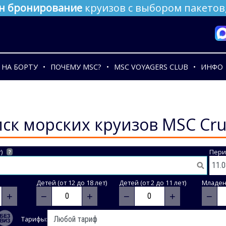
н бронирование
круизов с выбором пакетов,
НА БОРТУ
ПОЧЕМУ MSC?
MSC VOYAGERS CLUB
ИНФО
ск морских круизов MSC Cru
)
Пери
?
Детей (от 12 до 18 лет)
Детей (от 2 до 11 лет)
Младене
+
−
+
−
+
−
Тарифы: