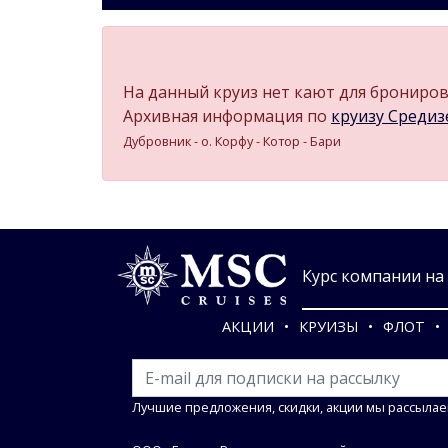
На данный круиз нет кают для бронирова
Архивная информация по
круизу Средизе
Дубровник - о. Корфу - Котор - Бари
Курс компании на 0
АКЦИИ
КРУИЗЫ
ФЛОТ
Лучшие предложения, скидки, акции мы рассылае