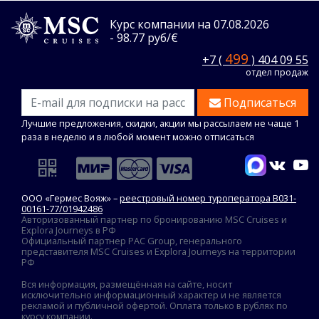
Курс компании на 07.08.2026
- 98.77 руб/€
499
+7 (
) 404 09 55
отдел продаж
Подписаться
Лучшие предложения, скидки, акции мы рассылаем не чаще 1
раза в неделю и в любой момент можно отписаться
ООО «Гермес Вояж» –
реестровый номер туроператора В031-
00161-77/01942486
Авторизованный партнер по бронированию MSC Cruises и
Explora Journeys в РФ
Официальный партнер PAC Group, генерального
представителя MSC Cruises и Explora Journeys на территории
РФ
Вся информация, размещённая на сайте, носит
исключительно информационный характер и не является
рекламой и публичной офертой. Оплата только в рублях по
курсу компании.