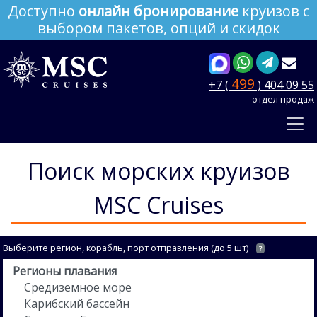
Доступно
онлайн бронирование
круизов с
выбором пакетов, опций и скидок
499
+7 (
) 404 09 55
отдел продаж
Поиск морских круизов
MSC Cruises
Выберите регион, корабль, порт отправления (до 5 шт)
?