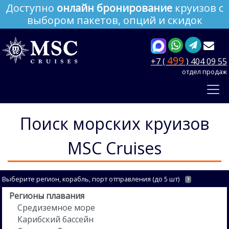
Доступно
онлайн бронирование
круизов с
выбором пакетов, опций и скидок
499
+7 (
) 404 09 55
отдел продаж
Поиск морских круизов
MSC Cruises
Выберите регион, корабль, порт отправления (до 5 шт)
?