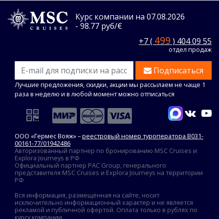
Курс компании на 07.08.2026
- 98.77 руб/€
499
+7 (
) 404 09 55
отдел продаж
Подписаться
Лучшие предложения, скидки, акции мы рассылаем не чаще 1
раза в неделю и в любой момент можно отписаться
ООО «Гермес Вояж» –
реестровый номер туроператора В031-
00161-77/01942486
Авторизованный партнер по бронированию MSC Cruises и
Explora Journeys в РФ
Официальный партнер PAC Group, генерального
представителя MSC Cruises и Explora Journeys на территории
РФ
Вся информация, размещённая на сайте, носит
исключительно информационный характер и не является
рекламой и публичной офертой. Оплата только в рублях по
курсу компании.