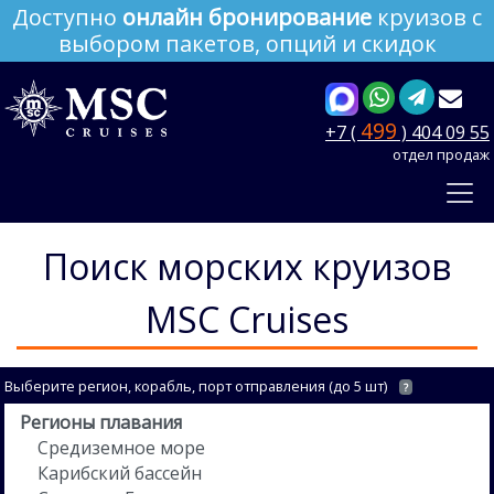
Доступно
онлайн бронирование
круизов с
выбором пакетов, опций и скидок
499
+7 (
) 404 09 55
отдел продаж
Поиск морских круизов
MSC Cruises
Выберите регион, корабль, порт отправления (до 5 шт)
?