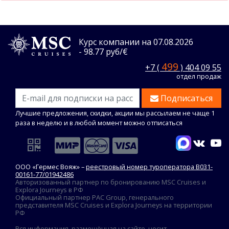
Курс компании на 07.08.2026
- 98.77 руб/€
499
+7 (
) 404 09 55
отдел продаж
Подписаться
Лучшие предложения, скидки, акции мы рассылаем не чаще 1
раза в неделю и в любой момент можно отписаться
ООО «Гермес Вояж» –
реестровый номер туроператора В031-
00161-77/01942486
Авторизованный партнер по бронированию MSC Cruises и
Explora Journeys в РФ
Официальный партнер PAC Group, генерального
представителя MSC Cruises и Explora Journeys на территории
РФ
Вся информация, размещённая на сайте, носит