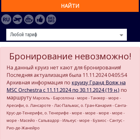
НАЙТИ
Бронирование невозможно!
На данный круиз нет кают для бронирования!
Последняя актуализация была 11.11.2024 04:05:54
Архивная информация по
круизу Гранд Вояж на
MSC Orchestra c 11.11.2024 по 30.11.2024 (19 н.)
по
маршруту
Марсель - Барселона - море - Танжер - море -
Аресифи, о. Лансароте - Лас-Пальмас, о. Гран-Канария - Санта-
Крус-де-Тенерифе, о. Тенерифе - море - море - море - море -
море - Масейо - Сальвадор - Ильеус - море - Бузиос - Сантус -
Рио-де-Жанейро