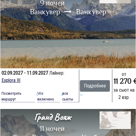
9 ночей
Ванкувер
Ванкувер
02.09.2027 - 11.09.2027
Лайнер:
от
11 270 
Explora III
Подробнее
за сьют на
Посмотреть
Что
все
2 взр.
маршрут
включено
сьюты
Гранд Вояж
11 ночей