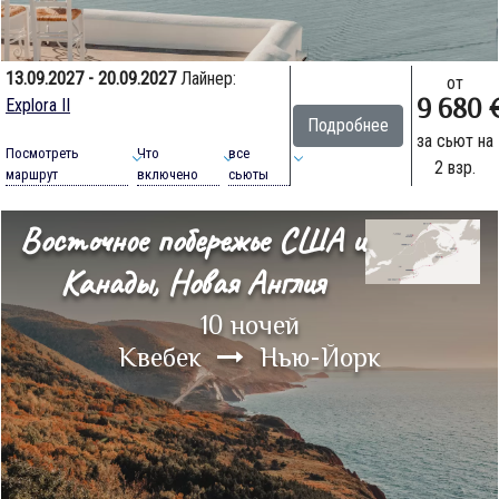
13.09.2027 - 20.09.2027
Лайнер:
от
9 680 
Explora II
Подробнее
за сьют на
Посмотреть
Что
все
2 взр.
маршрут
включено
сьюты
Восточное побережье США и
Канады, Новая Англия
10 ночей
Квебек
Нью-Йорк