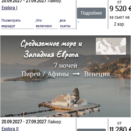
20.09.2027 - 27.09.2027
Лайнер:
от
9 520 
Explora I
Подробнее
за сьют на
Посмотреть
Что
все
2 взр.
маршрут
включено
сьюты
Средиземное море и
Западная Европа
7 ночей
Пирей / Афины
Венеция
20.09.2027 - 27.09.2027
Лайнер:
от
11 280 
Explora II