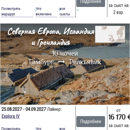
Подробнее
за сьют на
Посмотреть
Что
все
2 взр.
маршрут
включено
сьюты
Северная Европа, Исландия
и Гренландия
10 ночей
Гамбург
Рейкьявик
25.08.2027 - 04.09.2027
Лайнер:
от
16 170 
Explora IV
Подробнее
за сьют на
Посмотреть
Что
все