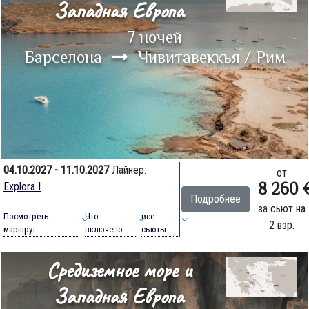
Западная Европа
7 ночей
Барселона
Чивитавеккья / Рим
04.10.2027 - 11.10.2027
Лайнер:
от
8 260 
Explora I
Подробнее
за сьют на
Посмотреть
Что
все
2 взр.
маршрут
включено
сьюты
Средиземное море и
Западная Европа