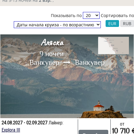
на 5-13 ночей на
2 взр.
,
Показывать по
Сортировать по
EUR
RUB
Аляска
9 ночей
Ванкувер
Ванкувер
24.08.2027 - 02.09.2027
Лайнер:
от
10 710 
Explora III