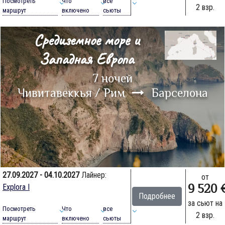
Посмотреть
Что
все
2 взр.
маршрут
включено
сьюты
Средиземное море и
Западная Европа
7 ночей
Чивитавеккья / Рим
Барселона
27.09.2027 - 04.10.2027
Лайнер:
от
9 520 
Explora I
Подробнее
за сьют на
Посмотреть
Что
все
2 взр.
маршрут
включено
сьюты