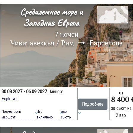
Средиземное море и
Западная Европа
7 ночей
Чивитавеккья / Рим
Барселона
30.08.2027 - 06.09.2027
Лайнер:
от
8 400 
Explora I
Подробнее
за сьют на
Посмотреть
Что
все
2 взр.
маршрут
включено
сьюты