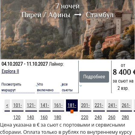
7 ночей
Пирей / Афины
Стамбул
04.10.2027 - 11.10.2027
Лайнер:
от
8 400 
Explora II
Подробнее
за сьют на
Посмотреть
Что
все
2 взр.
маршрут
включено
сьюты
<
101-
121-
141-
161-
181-
201-
221-
241-
261-
120
140
160
180
200
220
240
260
280
Цена указана в € за сьют с портовыми и сервисными
сборами. Оплата только в рублях по внутреннему курсу