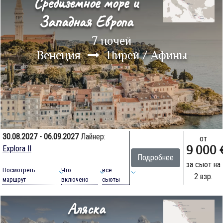
Средиземное море и
Западная Европа
7 ночей
Венеция
Пирей / Афины
30.08.2027 - 06.09.2027
Лайнер:
от
9 000 
Explora II
Подробнее
за сьют на
Посмотреть
Что
все
2 взр.
маршрут
включено
сьюты
Аляска