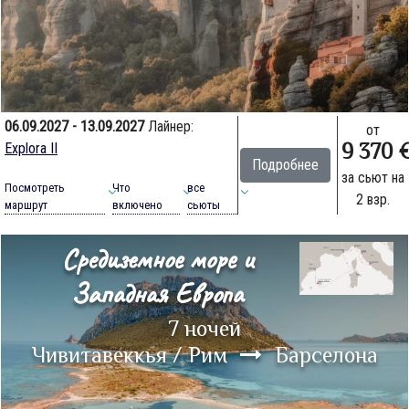
06.09.2027 - 13.09.2027
Лайнер:
от
9 370 
Explora II
Подробнее
за сьют на
Посмотреть
Что
все
2 взр.
маршрут
включено
сьюты
Средиземное море и
Западная Европа
7 ночей
Чивитавеккья / Рим
Барселона