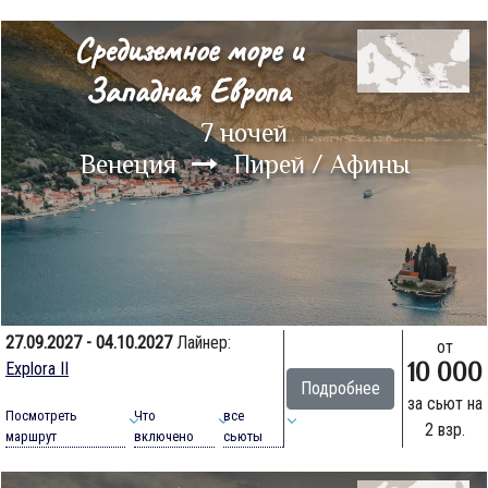
Средиземное море и
Западная Европа
7 ночей
Венеция
Пирей / Афины
27.09.2027 - 04.10.2027
Лайнер:
от
10 000
Explora II
Подробнее
за сьют на
Посмотреть
Что
все
2 взр.
маршрут
включено
сьюты