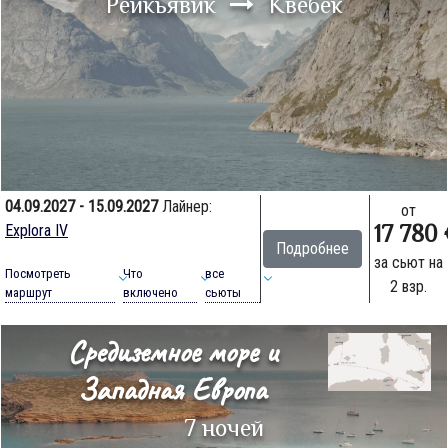
Рейкьявик
Квебек
04.09.2027 - 15.09.2027
Лайнер:
от
17 780
Explora IV
Подробнее
за сьют на
Посмотреть
Что
все
2 взр.
маршрут
включено
сьюты
Средиземное море и
Западная Европа
7 ночей