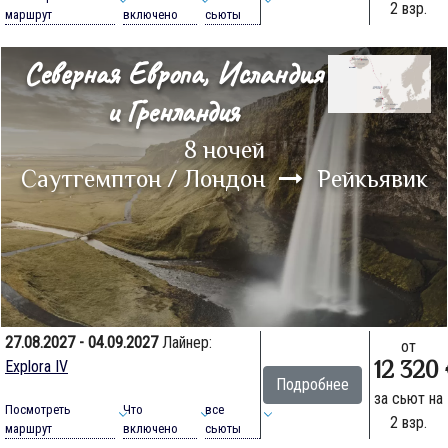
2 взр.
маршрут
включено
сьюты
Северная Европа, Исландия
и Гренландия
8 ночей
Саутгемптон / Лондон
Рейкьявик
27.08.2027 - 04.09.2027
Лайнер:
от
12 320
Explora IV
Подробнее
за сьют на
Посмотреть
Что
все
2 взр.
маршрут
включено
сьюты