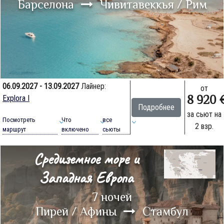
Барселона
Чивитавеккья / Рим
06.09.2027 - 13.09.2027
Лайнер:
от
8 920 
Explora I
Подробнее
за сьют на
Посмотреть
Что
все
2 взр.
маршрут
включено
сьюты
Средиземное море и
Западная Европа
7 ночей
Пирей / Афины
Стамбул