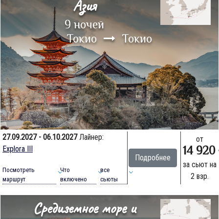
Азия
9 ночей
Токио
Токио
27.09.2027 - 06.10.2027
Лайнер:
от
14 920
Explora III
Подробнее
за сьют на
Посмотреть
Что
все
2 взр.
маршрут
включено
сьюты
Средиземное море и