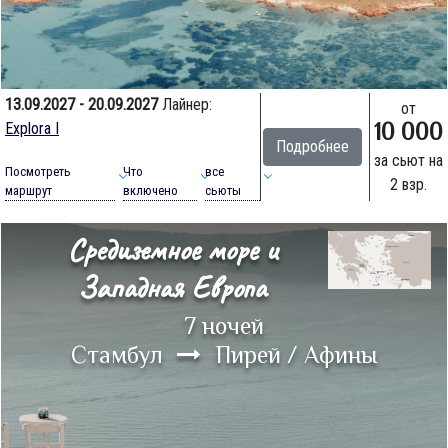
13.09.2027 - 20.09.2027
Лайнер:
от
10 000
Explora I
Подробнее
за сьют на
Посмотреть
Что
все
2 взр.
маршрут
включено
сьюты
Средиземное море и
Западная Европа
7 ночей
Стамбул
Пирей / Афины