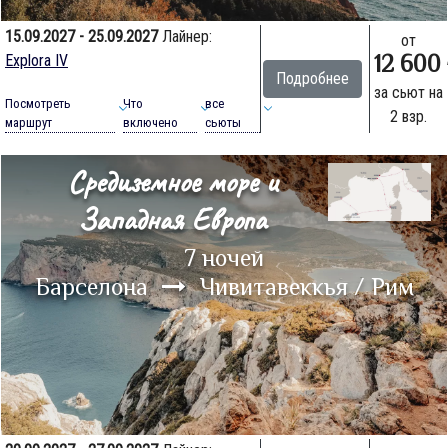
15.09.2027 - 25.09.2027
Лайнер:
от
12 600
Explora IV
Подробнее
за сьют на
Посмотреть
Что
все
2 взр.
маршрут
включено
сьюты
Средиземное море и
Западная Европа
7 ночей
Барселона
Чивитавеккья / Рим