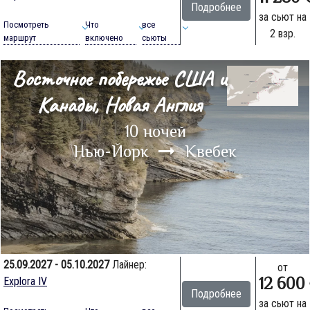
Подробнее
за сьют на
Посмотреть
Что
все
2 взр.
маршрут
включено
сьюты
Восточное побережье США и
Канады, Новая Англия
10 ночей
Нью-Йорк
Квебек
25.09.2027 - 05.10.2027
Лайнер:
от
12 600
Explora IV
Подробнее
за сьют на