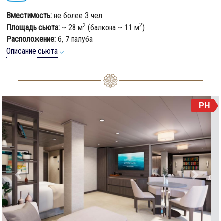
Вместимость:
не более 3 чел.
2
2
Площадь сьюта:
~ 28 м
(балкона ~ 11 м
)
Расположение:
6, 7 палуба
Описание сьюта
PH
Previous
Next