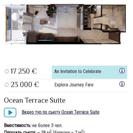
17 250 €
An Invitation to Celebrate
23 000 €
Explora Journey Fare
Ocean Terrace Suite
Видео тур по сьюту Ocean Terrace Suite
Вместимость:
не более 3 чел.
2
2
Площадь сьюта:
~ 28 м
(балкона ~ 7 м
)