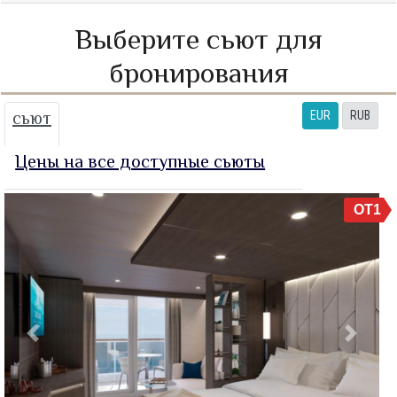
Выберите сьют для
бронирования
сьют
EUR
RUB
Цены на все доступные сьюты
OT1
Previous
Next