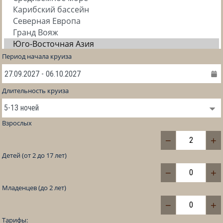
Период начала круиза
Длительность круиза
Взрослых
−
+
Детей (от 2 до 17 лет)
−
+
Младенцев (до 2 лет)
−
+
Тарифы: