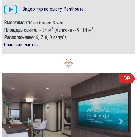
Видео тур по сьюту Penthouse
Вместимость:
не более 3 чел.
2
2
Площадь сьюта:
~ 34 м
(балкона ~ 9–14 м
)
Расположение:
6, 7, 8, 9 палуба
Описание сьюта
DP
Previous
Next