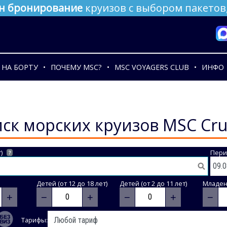
н бронирование
круизов с выбором пакетов,
НА БОРТУ
ПОЧЕМУ MSC?
MSC VOYAGERS CLUB
ИНФО
ск морских круизов MSC Cru
)
Пери
?
Детей (от 12 до 18 лет)
Детей (от 2 до 11 лет)
Младене
+
−
+
−
+
−
Тарифы: