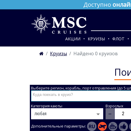
Доступно
онлай
АКЦИИ
КРУИЗЫ
ФЛОТ
Круизы
Найдено 0 круизов
Пои
Выберите регион, корабль, порт отправления (до 5 шт
Категория каюты
Взрослых
−
Дополнительные параметры: