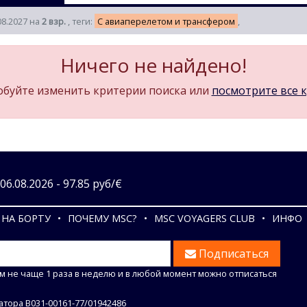
08.2027 на
2 взр.
, теги:
С авиаперелетом и трансфером
,
Ничего не найдено!
буйте изменить критерии поиска или
посмотрите все 
6.08.2026 - 97.85 руб/€
НА БОРТУ
ПОЧЕМУ MSC?
MSC VOYAGERS CLUB
ИНФО
Подписаться
м не чаще 1 раза в неделю и в любой момент можно отписаться
тора В031-00161-77/01942486