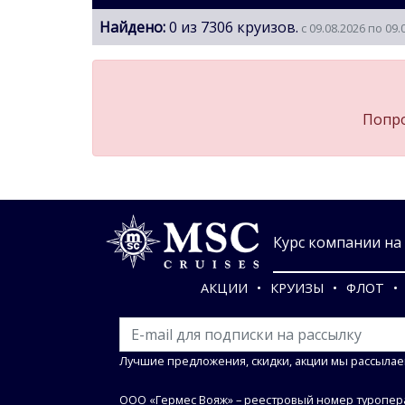
Найдено:
0 из 7306 круизов.
с 09.08.2026 по 09.
Попро
Курс компании на 0
АКЦИИ
КРУИЗЫ
ФЛОТ
Лучшие предложения, скидки, акции мы рассылае
ООО «Гермес Вояж» –
реестровый номер туропера