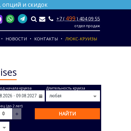
 опций и скидок
499
+7 (
) 404 09 55
отдел продаж
НОВОСТИ
КОНТАКТЫ
ЛЮКС-КРУИЗЫ
ises
од начала круиза
Длительность круиза
ц (до 2 лет)
+
НАЙТИ