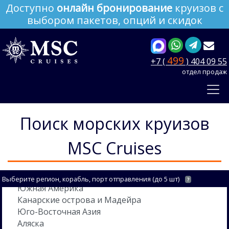
Доступно
онлайн бронирование
круизов с
выбором пакетов, опций и скидок
499
+7 (
) 404 09 55
отдел продаж
Поиск морских круизов
MSC Cruises
Выберите регион, корабль, порт отправления (до 5 шт)
?