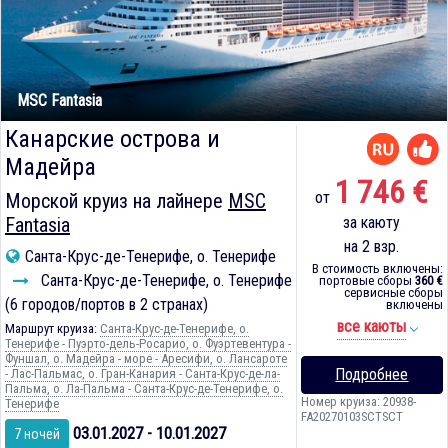
MSC Fantasia
Канарские острова и
Мадейра
1 746 €
от
Морской круиз на лайнере
MSC
Fantasia
за каюту
на 2 взр.
Санта-Крус-де-Тенерифе, о. Тенерифе
В стоимость включены:
Санта-Крус-де-Тенерифе, о. Тенерифе
портовые сборы
360 €
сервисные сборы
(6 городов/портов в 2 странах)
включены
все каюты
Маршрут круиза:
Санта-Крус-де-Тенерифе, о.
Тенерифе - Пуэрто-дель-Росарио, о. Фуэртевентура -
Фуншал, о. Мадейра - море - Аресифи, о. Лансароте
Подробнее
- Лас-Пальмас, о. Гран-Канария - Санта-Крус-де-ла-
Пальма, о. Ла-Пальма - Санта-Крус-де-Тенерифе, о.
Номер круиза: 20938-
Тенерифе
FA20270103SCTSCT
03.01.2027 - 10.01.2027
7 ночей