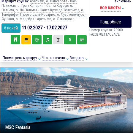
Маршрут круиза:
Аресифи, о. Лансароте - Лас-
включены
Пальмас, о. Гран-Канария - Санта-Крус-де-ла-
все каюты
Пальма, о. Ла-Пальма - Санта-Крус-де-Тенерифе, о.
Тенерифе - Пуэрто-дель-Росарио, о. Фуэртевентура -
Фуншал, о. Мадейра - Аресифи, о. Лансароте
Подробнее
11.02.2027 - 17.02.2027
6 ночей
Номер круиза: 20960-
FA20270211ACEACE
Посмотреть маршрут
Что включено
Все даты
MSC Fantasia