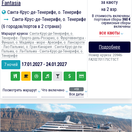
Fantasia
за каюту
на 2 взр.
Санта-Крус-де-Тенерифе, о. Тенерифе
В стоимость включены:
Санта-Крус-де-Тенерифе, о. Тенерифе
портовые сборы
360 €
сервисные сборы
(6 городов/портов в 2 странах)
включены
все каюты
Маршрут круиза:
Санта-Крус-де-Тенерифе, о.
Тенерифе - Пуэрто-дель-Росарио, о. Фуэртевентура -
Фуншал, о. Мадейра - море - Аресифи, о. Лансароте
Подробнее
- Лас-Пальмас, о. Гран-Канария - Санта-Крус-де-ла-
Пальма, о. Ла-Пальма - Санта-Крус-де-Тенерифе, о.
Номер круиза: 20946-
Тенерифе
FA20270117SCTSCT
17.01.2027 - 24.01.2027
7 ночей
+13
Посмотреть маршрут
Что включено
Все даты