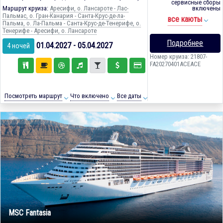
сервисные сборы
Маршрут круиза:
Аресифи, о. Лансароте - Лас-
включены
Пальмас, о. Гран-Канария - Санта-Крус-де-ла-
все каюты
Пальма, о. Ла-Пальма - Санта-Крус-де-Тенерифе, о.
Тенерифе - Аресифи, о. Лансароте
Подробнее
01.04.2027 - 05.04.2027
4 ночей
Номер круиза: 21807-
FA20270401ACEACE
Посмотреть маршрут
Что включено
Все даты
MSC Fantasia