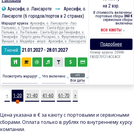
на 2 взр.
Аресифи, о. Лансароте
Аресифи, о.
В стоимость включены:
Лансароте (6 городов/портов в 2 странах)
портовые сборы
360 €
сервисные сборы
Маршрут круиза:
Аресифи, о. Лансароте - Лас-
включены
Пальмас, о. Гран-Канария - Санта-Крус-де-ла-
все каюты
Пальма, о. Ла-Пальма - Санта-Крус-де-Тенерифе, о.
Тенерифе - Пуэрто-дель-Росарио, о. Фуэртевентура -
Фуншал, о. Мадейра - море - Аресифи, о. Лансароте
Подробнее
21.01.2027 - 28.01.2027
7 ночей
Номер круиза: 20948-
FA20270121ACEACE
+11
Посмотреть маршрут
Что включено
Все даты
<
1-20
21-40
41-60
61-70
>
Цена указана в € за каюту с портовыми и сервисными
сборами. Оплата только в рублях по внутреннему курсу
компании.