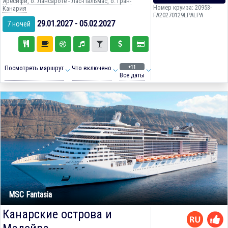
Аресифи, о. Лансароте - Лас-Пальмас, о. Гран-
Номер круиза: 20953-
Канария
FA20270129LPALPA
29.01.2027 - 05.02.2027
7 ночей
+11
Посмотреть маршрут
Что включено
Все даты
MSC Fantasia
Канарские острова и