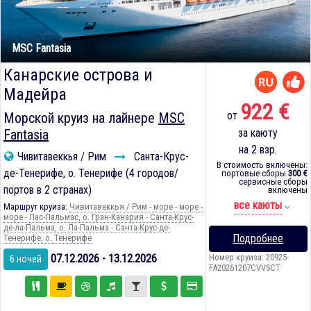
MSC Fantasia
Канарские острова и
Мадейра
922 €
от
Морской круиз на лайнере
MSC
Fantasia
за каюту
на 2 взр.
Чивитавеккья / Рим
Санта-Крус-
В стоимость включены:
де-Тенерифе, о. Тенерифе (4 городов/
портовые сборы
300 €
сервисные сборы
портов в 2 странах)
включены
все каюты
Маршрут круиза:
Чивитавеккья / Рим - море - море -
море - Лас-Пальмас, о. Гран-Канария - Санта-Крус-
де-ла-Пальма, о. Ла-Пальма - Санта-Крус-де-
Подробнее
Тенерифе, о. Тенерифе
07.12.2026 - 13.12.2026
Номер круиза: 20925-
6 ночей
FA20261207CVVSCT