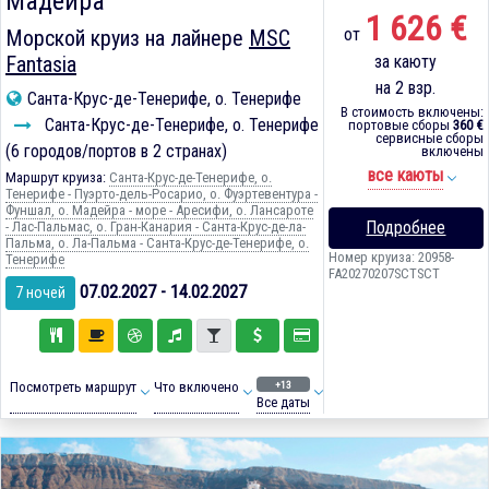
Мадейра
1 626 €
от
Морской круиз на лайнере
MSC
Fantasia
за каюту
на 2 взр.
Санта-Крус-де-Тенерифе, о. Тенерифе
В стоимость включены:
Санта-Крус-де-Тенерифе, о. Тенерифе
портовые сборы
360 €
сервисные сборы
(6 городов/портов в 2 странах)
включены
все каюты
Маршрут круиза:
Санта-Крус-де-Тенерифе, о.
Тенерифе - Пуэрто-дель-Росарио, о. Фуэртевентура -
Фуншал, о. Мадейра - море - Аресифи, о. Лансароте
Подробнее
- Лас-Пальмас, о. Гран-Канария - Санта-Крус-де-ла-
Пальма, о. Ла-Пальма - Санта-Крус-де-Тенерифе, о.
Номер круиза: 20958-
Тенерифе
FA20270207SCTSCT
07.02.2027 - 14.02.2027
7 ночей
+13
Посмотреть маршрут
Что включено
Все даты