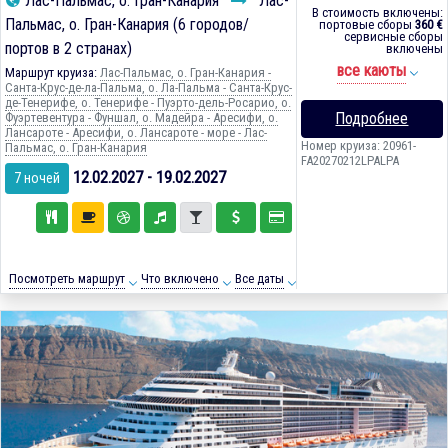
Лас-Пальмас, о. Гран-Канария
Лас-
В стоимость включены:
Пальмас, о. Гран-Канария (6 городов/
портовые сборы
360 €
сервисные сборы
портов в 2 странах)
включены
все каюты
Маршрут круиза:
Лас-Пальмас, о. Гран-Канария -
Санта-Крус-де-ла-Пальма, о. Ла-Пальма - Санта-Крус-
де-Тенерифе, о. Тенерифе - Пуэрто-дель-Росарио, о.
Подробнее
Фуэртевентура - Фуншал, о. Мадейра - Аресифи, о.
Лансароте - Аресифи, о. Лансароте - море - Лас-
Номер круиза: 20961-
Пальмас, о. Гран-Канария
FA20270212LPALPA
12.02.2027 - 19.02.2027
7 ночей
Посмотреть маршрут
Что включено
Все даты