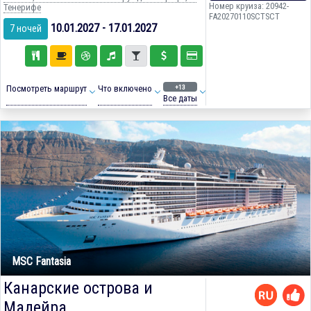
Номер круиза: 20942-
Тенерифе
FA20270110SCTSCT
10.01.2027 - 17.01.2027
7 ночей
+13
Посмотреть маршрут
Что включено
Все даты
MSC Fantasia
Канарские острова и
Мадейра