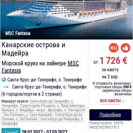
MSC Fantasia
Канарские острова и
Мадейра
1 726 €
от
Морской круиз на лайнере
MSC
Fantasia
за каюту
на 2 взр.
Санта-Крус-де-Тенерифе, о. Тенерифе
В стоимость включены:
Санта-Крус-де-Тенерифе, о. Тенерифе
портовые сборы
360 €
сервисные сборы
(6 городов/портов в 2 странах)
включены
все каюты
Маршрут круиза:
Санта-Крус-де-Тенерифе, о.
Тенерифе - Пуэрто-дель-Росарио, о. Фуэртевентура -
Фуншал, о. Мадейра - море - Аресифи, о. Лансароте
Подробнее
- Лас-Пальмас, о. Гран-Канария - Санта-Крус-де-ла-
Пальма, о. Ла-Пальма - Санта-Крус-де-Тенерифе, о.
Номер круиза: 20970-
Тенерифе
FA20270228SCTSCT
28.02.2027 - 07.03.2027
7 ночей