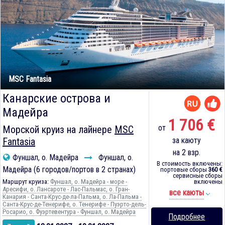
MSC Fantasia
Канарские острова и
Мадейра
1 706 €
от
Морской круиз на лайнере
MSC
Fantasia
за каюту
на 2 взр.
Фуншал, о. Мадейра
Фуншал, о.
В стоимость включены:
Мадейра (6 городов/портов в 2 странах)
портовые сборы
360 €
сервисные сборы
Маршрут круиза:
Фуншал, о. Мадейра - море -
включены
Аресифи, о. Лансароте - Лас-Пальмас, о. Гран-
все каюты
Канария - Санта-Крус-де-ла-Пальма, о. Ла-Пальма -
Санта-Крус-де-Тенерифе, о. Тенерифе - Пуэрто-дель-
Росарио, о. Фуэртевентура - Фуншал, о. Мадейра
Подробнее