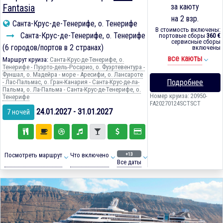
Fantasia
за каюту
на 2 взр.
Санта-Крус-де-Тенерифе, о. Тенерифе
В стоимость включены:
Санта-Крус-де-Тенерифе, о. Тенерифе
портовые сборы
360 €
сервисные сборы
(6 городов/портов в 2 странах)
включены
все каюты
Маршрут круиза:
Санта-Крус-де-Тенерифе, о.
Тенерифе - Пуэрто-дель-Росарио, о. Фуэртевентура -
Фуншал, о. Мадейра - море - Аресифи, о. Лансароте
Подробнее
- Лас-Пальмас, о. Гран-Канария - Санта-Крус-де-ла-
Пальма, о. Ла-Пальма - Санта-Крус-де-Тенерифе, о.
Номер круиза: 20950-
Тенерифе
FA20270124SCTSCT
24.01.2027 - 31.01.2027
7 ночей
+13
Посмотреть маршрут
Что включено
Все даты