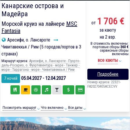
Канарские острова и
Мадейра
1 706 €
от
Морской круиз на лайнере
MSC
Fantasia
за каюту
на 2 взр.
Аресифи, о. Лансароте
В стоимость включены:
Чивитавеккья / Рим (5 городов/портов в 3
портовые сборы
360 €
сервисные сборы
странах)
включены
все каюты
Маршрут круиза:
Аресифи, о. Лансароте - Пуэрто-
дель-Росарио, о. Фуэртевентура - море - Танжер -
море - Таррагона - море - Чивитавеккья / Рим
Подробнее
05.04.2027 - 12.04.2027
7 ночей
Номер круиза: 22321-
FA20270405ACECVV
Посмотреть маршрут
Что включено
Все даты