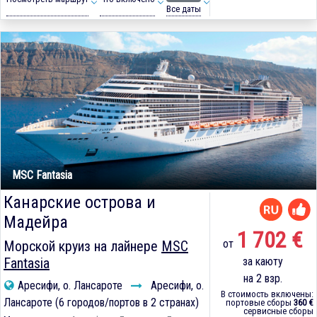
Все даты
MSC Fantasia
Канарские острова и
Мадейра
1 702 €
от
Морской круиз на лайнере
MSC
Fantasia
за каюту
на 2 взр.
Аресифи, о. Лансароте
Аресифи, о.
В стоимость включены:
Лансароте (6 городов/портов в 2 странах)
портовые сборы
360 €
сервисные сборы