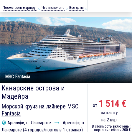
Посмотреть маршрут
Что включено
Все даты
MSC Fantasia
Канарские острова и
Мадейра
1 514 €
от
Морской круиз на лайнере
MSC
Fantasia
за каюту
на 2 взр.
Аресифи, о. Лансароте
Аресифи, о.
В стоимость включены:
Лансароте (4 городов/портов в 1 странах)
портовые сборы
200 €