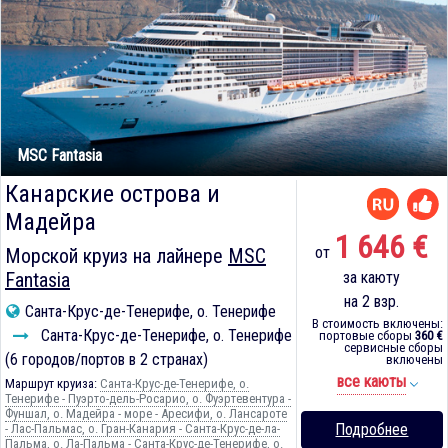
MSC Fantasia
Канарские острова и
Мадейра
1 646 €
от
Морской круиз на лайнере
MSC
Fantasia
за каюту
на 2 взр.
Санта-Крус-де-Тенерифе, о. Тенерифе
В стоимость включены:
Санта-Крус-де-Тенерифе, о. Тенерифе
портовые сборы
360 €
сервисные сборы
(6 городов/портов в 2 странах)
включены
все каюты
Маршрут круиза:
Санта-Крус-де-Тенерифе, о.
Тенерифе - Пуэрто-дель-Росарио, о. Фуэртевентура -
Фуншал, о. Мадейра - море - Аресифи, о. Лансароте
Подробнее
- Лас-Пальмас, о. Гран-Канария - Санта-Крус-де-ла-
Пальма, о. Ла-Пальма - Санта-Крус-де-Тенерифе, о.