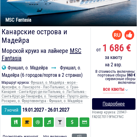
MSC Fantasia
Канарские острова и
Мадейра
1 686 €
от
Морской круиз на лайнере
MSC
Fantasia
за каюту
на 2 взр.
Фуншал, о. Мадейра
Фуншал, о.
В стоимость включены:
Мадейра (6 городов/портов в 2 странах)
портовые сборы
360 €
сервисные сборы
Маршрут круиза:
Фуншал, о. Мадейра - море -
включены
Аресифи, о. Лансароте - Лас-Пальмас, о. Гран-
все каюты
Канария - Санта-Крус-де-ла-Пальма, о. Ла-Пальма -
Санта-Крус-де-Тенерифе, о. Тенерифе - Пуэрто-дель-
Росарио, о. Фуэртевентура - Фуншал, о. Мадейра
Подробнее
19.01.2027 - 26.01.2027
7 ночей
Номер круиза: 20947-
FA20270119FNCFNC
+11
Посмотреть маршрут
Что включено