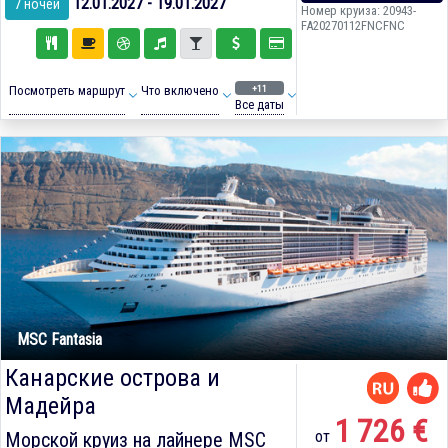
12.01.2027 - 19.01.2027
7 ночей
Номер круиза: 20943-
FA20270112FNCFNC
+11
Посмотреть маршрут
Что включено
Все даты
MSC Fantasia
Канарские острова и
Мадейра
1 726 €
от
Морской круиз на лайнере
MSC