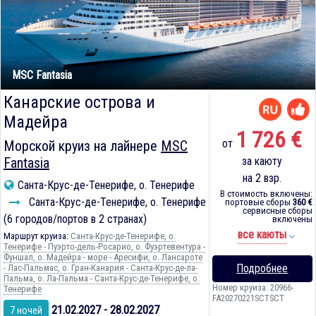
MSC Fantasia
Канарские острова и
Мадейра
1 726 €
от
Морской круиз на лайнере
MSC
Fantasia
за каюту
на 2 взр.
Санта-Крус-де-Тенерифе, о. Тенерифе
В стоимость включены:
Санта-Крус-де-Тенерифе, о. Тенерифе
портовые сборы
360 €
сервисные сборы
(6 городов/портов в 2 странах)
включены
все каюты
Маршрут круиза:
Санта-Крус-де-Тенерифе, о.
Тенерифе - Пуэрто-дель-Росарио, о. Фуэртевентура -
Фуншал, о. Мадейра - море - Аресифи, о. Лансароте
Подробнее
- Лас-Пальмас, о. Гран-Канария - Санта-Крус-де-ла-
Пальма, о. Ла-Пальма - Санта-Крус-де-Тенерифе, о.
Номер круиза: 20966-
Тенерифе
FA20270221SCTSCT
21.02.2027 - 28.02.2027
7 ночей