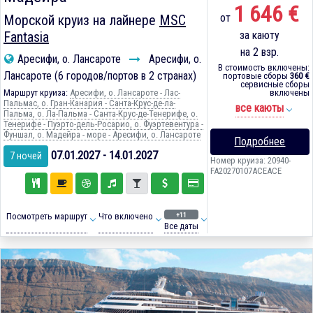
1 646 €
от
Морской круиз на лайнере
MSC
Fantasia
за каюту
на 2 взр.
Аресифи, о. Лансароте
Аресифи, о.
В стоимость включены:
Лансароте (6 городов/портов в 2 странах)
портовые сборы
360 €
сервисные сборы
Маршрут круиза:
Аресифи, о. Лансароте - Лас-
включены
Пальмас, о. Гран-Канария - Санта-Крус-де-ла-
все каюты
Пальма, о. Ла-Пальма - Санта-Крус-де-Тенерифе, о.
Тенерифе - Пуэрто-дель-Росарио, о. Фуэртевентура -
Фуншал, о. Мадейра - море - Аресифи, о. Лансароте
Подробнее
07.01.2027 - 14.01.2027
7 ночей
Номер круиза: 20940-
FA20270107ACEACE
+11
Посмотреть маршрут
Что включено
Все даты