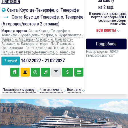
Fantasia
за каюту
на 2 взр.
Санта-Крус-де-Тенерифе, о. Тенерифе
В стоимость включены:
Санта-Крус-де-Тенерифе, о. Тенерифе
портовые сборы
360 €
сервисные сборы
(6 городов/портов в 2 странах)
включены
все каюты
Маршрут круиза:
Санта-Крус-де-Тенерифе, о.
Тенерифе - Пуэрто-дель-Росарио, о. Фуэртевентура -
Фуншал, о. Мадейра - Аресифи, о. Лансароте -
Подробнее
Аресифи, о. Лансароте - море - Лас-Пальмас, о.
Гран-Канария - Санта-Крус-де-ла-Пальма, о. Ла-
Номер круиза: 20962-
Пальма - Санта-Крус-де-Тенерифе, о. Тенерифе
FA20270214SCTSCT
14.02.2027 - 21.02.2027
7 ночей
Посмотреть маршрут
Что включено
Все даты