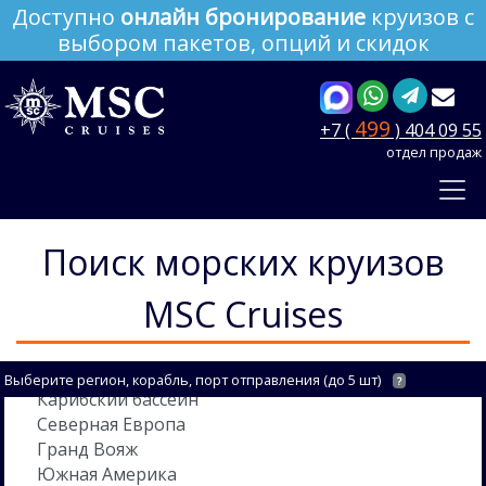
Доступно
онлайн бронирование
круизов с
выбором пакетов, опций и скидок
499
+7 (
) 404 09 55
отдел продаж
Поиск морских круизов
MSC Cruises
Выберите регион, корабль, порт отправления (до 5 шт)
?