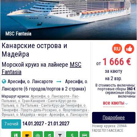
MSC Fantasia
Канарские острова и
Мадейра
1 666 €
от
Морской круиз на лайнере
MSC
Fantasia
за каюту
на 2 взр.
Аресифи, о. Лансароте
Аресифи, о.
В стоимость включены:
Лансароте (6 городов/портов в 2 странах)
портовые сборы
360 €
сервисные сборы
Маршрут круиза:
Аресифи, о. Лансароте - Лас-
включены
Пальмас, о. Гран-Канария - Санта-Крус-де-ла-
все каюты
Пальма, о. Ла-Пальма - Санта-Крус-де-Тенерифе, о.
Тенерифе - Пуэрто-дель-Росарио, о. Фуэртевентура -
Фуншал, о. Мадейра - море - Аресифи, о. Лансароте
Подробнее
14.01.2027 - 21.01.2027
7 ночей
Номер круиза: 20944-
FA20270114ACEACE