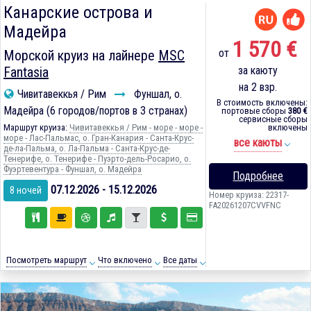
Канарские острова и
Мадейра
1 570 €
от
Морской круиз на лайнере
MSC
Fantasia
за каюту
на 2 взр.
Чивитавеккья / Рим
Фуншал, о.
В стоимость включены:
Мадейра (6 городов/портов в 3 странах)
портовые сборы
380 €
сервисные сборы
Маршрут круиза:
Чивитавеккья / Рим - море - море -
включены
море - Лас-Пальмас, о. Гран-Канария - Санта-Крус-
все каюты
де-ла-Пальма, о. Ла-Пальма - Санта-Крус-де-
Тенерифе, о. Тенерифе - Пуэрто-дель-Росарио, о.
Фуэртевентура - Фуншал, о. Мадейра
Подробнее
07.12.2026 - 15.12.2026
8 ночей
Номер круиза: 22317-
FA20261207CVVFNC
Посмотреть маршрут
Что включено
Все даты