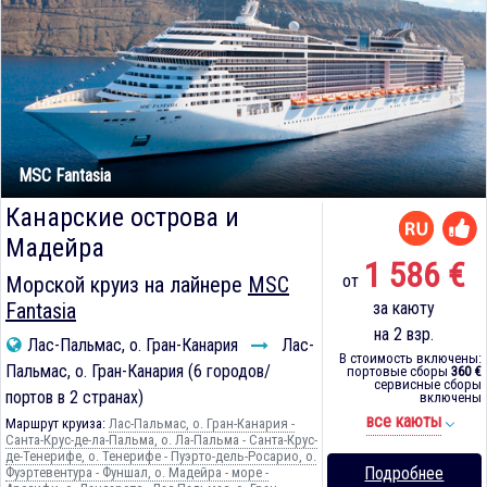
MSC Fantasia
Канарские острова и
Мадейра
1 586 €
от
Морской круиз на лайнере
MSC
Fantasia
за каюту
на 2 взр.
Лас-Пальмас, о. Гран-Канария
Лас-
В стоимость включены:
Пальмас, о. Гран-Канария (6 городов/
портовые сборы
360 €
сервисные сборы
портов в 2 странах)
включены
все каюты
Маршрут круиза:
Лас-Пальмас, о. Гран-Канария -
Санта-Крус-де-ла-Пальма, о. Ла-Пальма - Санта-Крус-
де-Тенерифе, о. Тенерифе - Пуэрто-дель-Росарио, о.
Подробнее
Фуэртевентура - Фуншал, о. Мадейра - море -