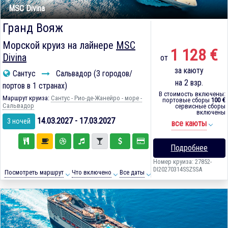
MSC Divina
Гранд Вояж
Морской круиз на лайнере
MSC
1 128 €
Divina
от
за каюту
Сантус
Сальвадор (3 городов/
на 2 взр.
портов в 1 странах)
В стоимость включены:
Маршрут круиза:
Сантус - Рио-де-Жанейро - море -
портовые сборы
100 €
Сальвадор
сервисные сборы
включены
14.03.2027 - 17.03.2027
3 ночей
все каюты
Подробнее
Номер круиза: 27852-
DI20270314SSZSSA
Посмотреть маршрут
Что включено
Все даты