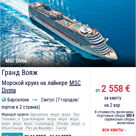
MSC Divina
Гранд Вояж
Морской круиз на лайнере
MSC
2 558 €
Divina
от
за каюту
Барселона
Сантус (7 городов/
на 2 взр.
портов в 2 странах)
В стоимость включены:
Маршрут круиза:
Барселона - море - море - Лас-
портовые сборы
500 €
Пальмас, о. Гран-Канария - море - море - море -
сервисные сборы
включены
море - море - море - Сальвадор - Ильеус - море - о.
Илья-Гранди - Рио-де-Жанейро - Сантус
все каюты