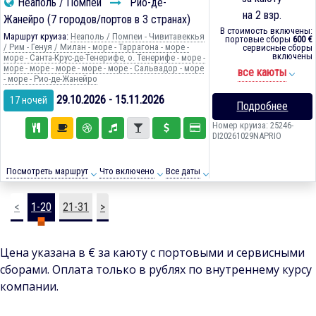
Неаполь / Помпеи
Рио-де-
на 2 взр.
Жанейро (7 городов/портов в 3 странах)
В стоимость включены:
Маршрут круиза:
Неаполь / Помпеи - Чивитавеккья
портовые сборы
600 €
/ Рим - Генуя / Милан - море - Таррагона - море -
сервисные сборы
включены
море - Санта-Крус-де-Тенерифе, о. Тенерифе - море -
море - море - море - море - море - Сальвадор - море
все каюты
- море - Рио-де-Жанейро
29.10.2026 - 15.11.2026
17 ночей
Подробнее
Номер круиза: 25246-
DI20261029NAPRIO
Посмотреть маршрут
Что включено
Все даты
<
1-20
21-31
>
Цена указана в € за каюту с портовыми и сервисными
сборами. Оплата только в рублях по внутреннему курсу
компании.