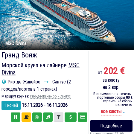
MSC Divina
Гранд Вояж
Морской круиз на лайнере
MSC
202 €
Divina
от
за каюту
Рио-де-Жанейро
Сантус (2
на 2 взр.
городов/портов в 1 странах)
В стоимость включены:
Маршрут круиза:
Рио-де-Жанейро - Сантус
портовые сборы
80 €
сервисные сборы
15.11.2026 - 16.11.2026
включены
1 ночей
все каюты
Подробнее
Номер круиза: 27108-