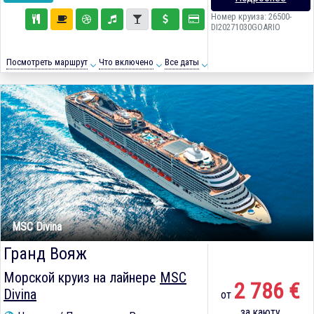
Номер круиза: 26500-
DI20271030GOARIO
Посмотреть маршрут
Что включено
Все даты
MSC Divina
Гранд Вояж
Морской круиз на лайнере
MSC
2 786 €
Divina
от
за каюту