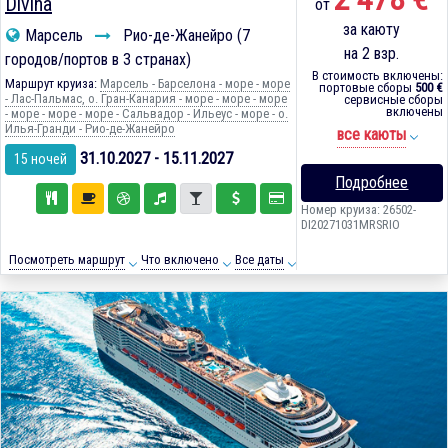
Divina
от
за каюту
Марсель
Рио-де-Жанейро (7
на 2 взр.
городов/портов в 3 странах)
В стоимость включены:
Маршрут круиза:
Марсель - Барселона - море - море
портовые сборы
500 €
- Лас-Пальмас, о. Гран-Канария - море - море - море
сервисные сборы
включены
- море - море - море - Сальвадор - Ильеус - море - о.
Илья-Гранди - Рио-де-Жанейро
все каюты
31.10.2027 - 15.11.2027
15 ночей
Подробнее
Номер круиза: 26502-
DI20271031MRSRIO
Посмотреть маршрут
Что включено
Все даты