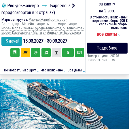
за каюту
Рио-де-Жанейро
Барселона (8
на 2 взр.
городов/портов в 3 странах)
В стоимость включены:
Маршрут круиза:
Рио-де-Жанейро - море -
портовые сборы
500 €
Сальвадор - Масейо - море - море - море - море -
сервисные сборы
включены
море - море - Санта-Крус-де-Тенерифе, о. Тенерифе -
море - Касабланка - Малага - Аликанте - Барселона
все каюты
15.03.2027 - 30.03.2027
15 ночей
Подробнее
Номер круиза: 25278-
DI20270315RIOBCN
Посмотреть маршрут
Что включено
Все даты