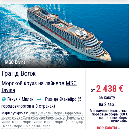
MSC Divina
Гранд Вояж
Морской круиз на лайнере
MSC
2 438 €
Divina
от
за каюту
Генуя / Милан
Рио-де-Жанейро (5
на 2 взр.
городов/портов в 3 странах)
В стоимость включены:
Маршрут круиза:
Генуя / Милан - море - Таррагона -
портовые сборы
500 €
море - море - Санта-Крус-де-Тенерифе, о. Тенерифе -
сервисные сборы
включены
море - море - море - море - море - море - Сальвадор
- море - море - Рио-де-Жанейро
все каюты