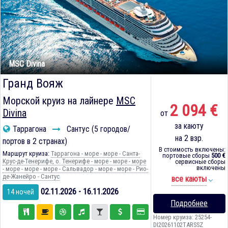
MSC Divina
Гранд Вояж
Морской круиз на лайнере
MSC
2 094 €
Divina
от
за каюту
Таррагона
Сантус (5 городов/
на 2 взр.
портов в 2 странах)
В стоимость включены:
Маршрут круиза:
Таррагона - море - море - Санта-
портовые сборы
500 €
Крус-де-Тенерифе, о. Тенерифе - море - море - море
сервисные сборы
включены
- море - море - море - Сальвадор - море - море - Рио-
де-Жанейро - Сантус
все каюты
02.11.2026 - 16.11.2026
14 ночей
Подробнее
Номер круиза: 25254-
DI20261102TARSSZ