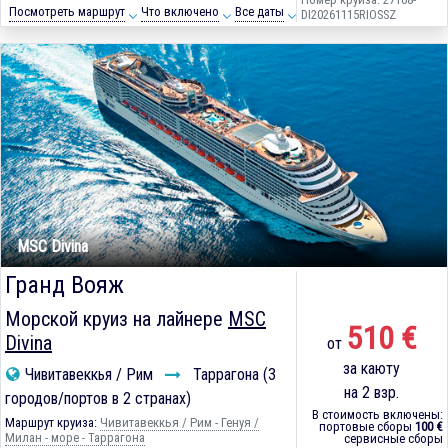
Посмотреть маршрут
Что включено
Все даты
DI20261115RIOSSZ
MSC Divina
Гранд Вояж
Морской круиз на лайнере
MSC
510 €
Divina
от
за каюту
Чивитавеккья / Рим
Таррагона (3
на 2 взр.
городов/портов в 2 странах)
В стоимость включены:
Маршрут круиза:
Чивитавеккья / Рим - Генуя /
портовые сборы
100 €
Милан - море - Таррагона
сервисные сборы