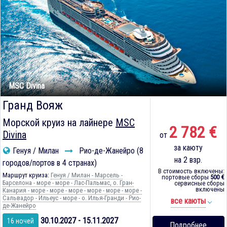
MSC Divina
Гранд Вояж
Морской круиз на лайнере
MSC
2 782 €
Divina
от
за каюту
Генуя / Милан
Рио-де-Жанейро (8
на 2 взр.
городов/портов в 4 странах)
В стоимость включены:
Маршрут круиза:
Генуя / Милан - Марсель -
портовые сборы
500 €
Барселона - море - море - Лас-Пальмас, о. Гран-
сервисные сборы
включены
Канария - море - море - море - море - море - море -
Сальвадор - Ильеус - море - о. Илья-Гранди - Рио-
все каюты
де-Жанейро
30.10.2027 - 15.11.2027
16 ночей
Подробнее