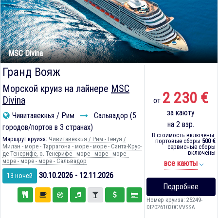
MSC Divina
Гранд Вояж
Морской круиз на лайнере
MSC
2 230 €
Divina
от
за каюту
Чивитавеккья / Рим
Сальвадор (5
на 2 взр.
городов/портов в 3 странах)
В стоимость включены:
Маршрут круиза:
Чивитавеккья / Рим - Генуя /
портовые сборы
500 €
Милан - море - Таррагона - море - море - Санта-Крус-
сервисные сборы
включены
де-Тенерифе, о. Тенерифе - море - море - море -
море - море - море - Сальвадор
все каюты
30.10.2026 - 12.11.2026
13 ночей
Подробнее
Номер круиза: 25249-
DI20261030CVVSSA