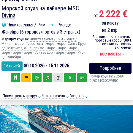
Морской круиз на лайнере
MSC
2 222 €
Divina
от
за каюту
Чивитавеккья / Рим
Рио-де-
на 2 взр.
Жанейро (6 городов/портов в 3 странах)
В стоимость включены:
Маршрут круиза:
Чивитавеккья / Рим - Генуя /
портовые сборы
500 €
Милан - море - Таррагона - море - море - Санта-Крус-
сервисные сборы
включены
де-Тенерифе, о. Тенерифе - море - море - море -
море - море - море - Сальвадор - море - море - Рио-
все каюты
де-Жанейро
30.10.2026 - 15.11.2026
16 ночей
Подробнее
Номер круиза: 25248-
DI20261030CVVRIO
Посмотреть маршрут
Что включено
Все даты