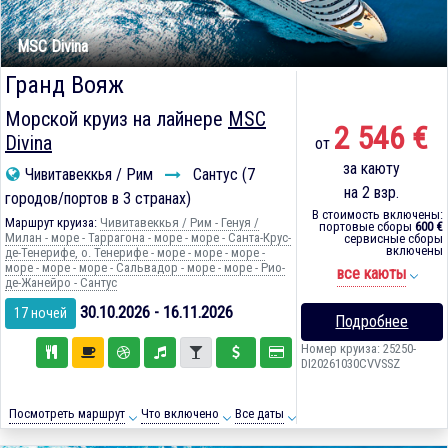
MSC Divina
Гранд Вояж
Морской круиз на лайнере
MSC
2 546 €
Divina
от
за каюту
Чивитавеккья / Рим
Сантус (7
на 2 взр.
городов/портов в 3 странах)
В стоимость включены:
Маршрут круиза:
Чивитавеккья / Рим - Генуя /
портовые сборы
600 €
Милан - море - Таррагона - море - море - Санта-Крус-
сервисные сборы
включены
де-Тенерифе, о. Тенерифе - море - море - море -
море - море - море - Сальвадор - море - море - Рио-
все каюты
де-Жанейро - Сантус
30.10.2026 - 16.11.2026
17 ночей
Подробнее
Номер круиза: 25250-
DI20261030CVVSSZ
Посмотреть маршрут
Что включено
Все даты