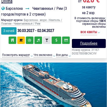
Divina
от
за каюту
Барселона
Чивитавеккья / Рим (3
на 2 взр.
городов/портов в 2 странах)
В стоимость включены:
Маршрут круиза:
Барселона - море - Неаполь /
портовые сборы
100 €
Помпеи - Чивитавеккья / Рим
сервисные сборы
включены
30.03.2027 - 02.04.2027
3 ночей
все каюты
Подробнее
Номер круиза: 31167-
DI20270330BCNCVV
Посмотреть маршрут
Что включено
Все даты