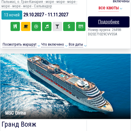
включены
Пальмас, о. Гран-Канария - море - море - море -
море - море - море - Сальвадор
все каюты
29.10.2027 - 11.11.2027
13 ночей
Подробнее
Номер круиза: 26498-
DI20271029CVVSSA
Посмотреть маршрут
Что включено
Все даты
MSC Divina
Гранд Вояж