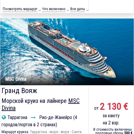
Посмотреть маршрут
Что включено
Все даты
MSC Divina
Гранд Вояж
Морской круиз на лайнере
MSC
2 130 €
Divina
от
за каюту
Таррагона
Рио-де-Жанейро (4
на 2 взр.
городов/портов в 2 странах)
В стоимость включены:
Маршрут круиза:
Таррагона - море - море - Санта-
портовые сборы
500 €