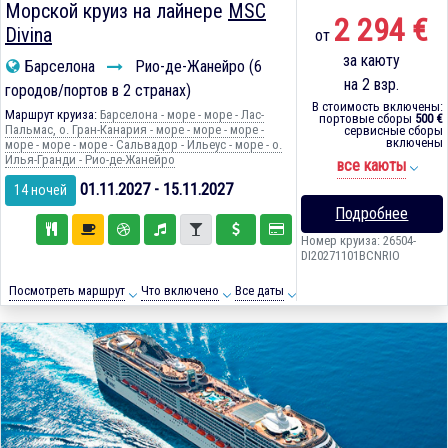
Морской круиз на лайнере
MSC
2 294 €
Divina
от
за каюту
Барселона
Рио-де-Жанейро (6
на 2 взр.
городов/портов в 2 странах)
В стоимость включены:
Маршрут круиза:
Барселона - море - море - Лас-
портовые сборы
500 €
Пальмас, о. Гран-Канария - море - море - море -
сервисные сборы
включены
море - море - море - Сальвадор - Ильеус - море - о.
Илья-Гранди - Рио-де-Жанейро
все каюты
01.11.2027 - 15.11.2027
14 ночей
Подробнее
Номер круиза: 26504-
DI20271101BCNRIO
Посмотреть маршрут
Что включено
Все даты