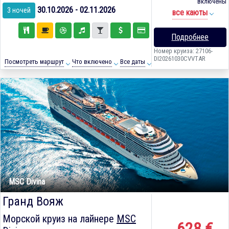
включены
30.10.2026 - 02.11.2026
3 ночей
все каюты
Подробнее
Номер круиза: 27106-
DI20261030CVVTAR
Посмотреть маршрут
Что включено
Все даты
MSC Divina
Гранд Вояж
Морской круиз на лайнере
MSC
628 €