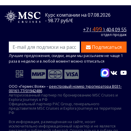
Курс компании на 07.08.2026
- 98.77 руб/€
499
+7 (
) 404 09 55
отдел продаж
Подписаться
Лучшие предложения, скидки, акции мы рассылаем не чаще 1
раза в неделю и в любой момент можно отписаться
ООО «Гермес Вояж» –
реестровый номер туроператора В031-
00161-77/01942486
Авторизованный партнер по бронированию MSC Cruises и
Explora Journeys в РФ
Официальный партнер PAC Group, генерального
представителя MSC Cruises и Explora Journeys на территории
РФ
Вся информация, размещённая на сайте, носит
исключительно информационный характер и не является
рекламой и публичной офертой. Оплата только в рублях по