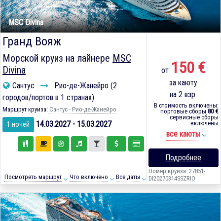
MSC Divina
Гранд Вояж
Морской круиз на лайнере
MSC
150 €
Divina
от
за каюту
Сантус
Рио-де-Жанейро (2
на 2 взр.
городов/портов в 1 странах)
В стоимость включены:
Маршрут круиза:
Сантус - Рио-де-Жанейро
портовые сборы
80 €
сервисные сборы
14.03.2027 - 15.03.2027
включены
1 ночей
все каюты
Подробнее
Номер круиза: 27851-
Посмотреть маршрут
Что включено
Все даты
DI20270314SSZRIO