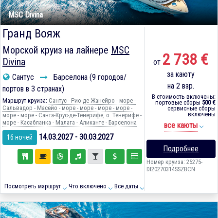
MSC Divina
Гранд Вояж
Морской круиз на лайнере
MSC
2 738 €
Divina
от
за каюту
Сантус
Барселона (9 городов/
на 2 взр.
портов в 3 странах)
В стоимость включены:
Маршрут круиза:
Сантус - Рио-де-Жанейро - море -
портовые сборы
500 €
Сальвадор - Масейо - море - море - море - море -
сервисные сборы
включены
море - море - Санта-Крус-де-Тенерифе, о. Тенерифе -
море - Касабланка - Малага - Аликанте - Барселона
все каюты
14.03.2027 - 30.03.2027
16 ночей
Подробнее
Номер круиза: 25275-
DI20270314SSZBCN
Посмотреть маршрут
Что включено
Все даты