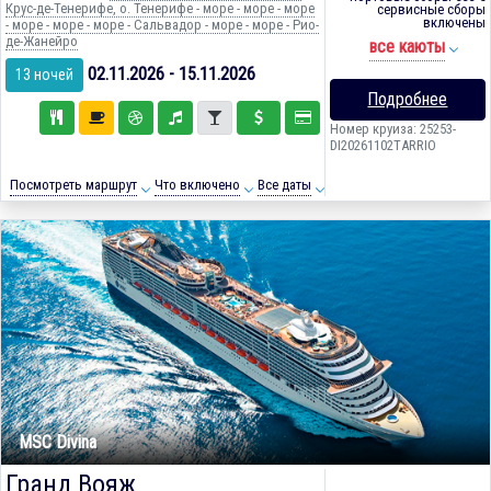
Крус-де-Тенерифе, о. Тенерифе - море - море - море
сервисные сборы
включены
- море - море - море - Сальвадор - море - море - Рио-
де-Жанейро
все каюты
02.11.2026 - 15.11.2026
13 ночей
Подробнее
Номер круиза: 25253-
DI20261102TARRIO
Посмотреть маршрут
Что включено
Все даты
MSC Divina
Гранд Вояж