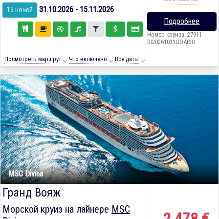
31.10.2026 - 15.11.2026
15 ночей
Подробнее
Номер круиза: 27911-
DI20261031GOARIO
Посмотреть маршрут
Что включено
Все даты
MSC Divina
Гранд Вояж
Морской круиз на лайнере
MSC
2 478 €