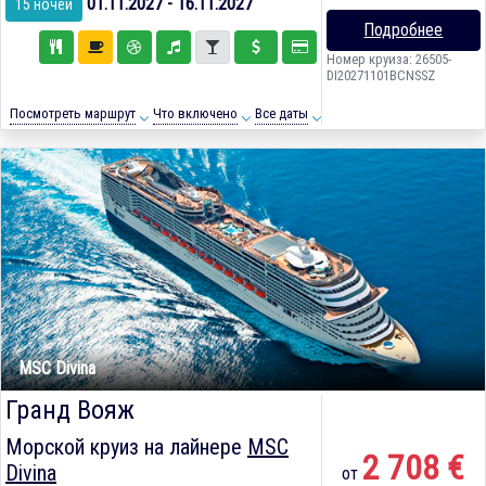
01.11.2027 - 16.11.2027
15 ночей
Подробнее
Номер круиза: 26505-
DI20271101BCNSSZ
Посмотреть маршрут
Что включено
Все даты
MSC Divina
Гранд Вояж
Морской круиз на лайнере
MSC
2 708 €
Divina
от