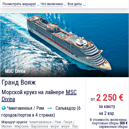
Посмотреть маршрут
Что включено
Все даты
MSC Divina
Гранд Вояж
Морской круиз на лайнере
MSC
2 250 €
Divina
от
за каюту
Чивитавеккья / Рим
Сальвадор (6
на 2 взр.
городов/портов в 4 странах)
В стоимость включены:
Маршрут круиза:
Чивитавеккья / Рим - Генуя /
портовые сборы
500 €
Милан - Марсель - Барселона - море - море - Лас-
сервисные сборы