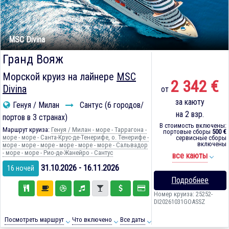
MSC Divina
Гранд Вояж
Морской круиз на лайнере
MSC
2 342 €
Divina
от
за каюту
Генуя / Милан
Сантус (6 городов/
на 2 взр.
портов в 3 странах)
В стоимость включены:
Маршрут круиза:
Генуя / Милан - море - Таррагона -
портовые сборы
500 €
море - море - Санта-Крус-де-Тенерифе, о. Тенерифе -
сервисные сборы
включены
море - море - море - море - море - море - Сальвадор
- море - море - Рио-де-Жанейро - Сантус
все каюты
31.10.2026 - 16.11.2026
16 ночей
Подробнее
Номер круиза: 25252-
DI20261031GOASSZ
Посмотреть маршрут
Что включено
Все даты