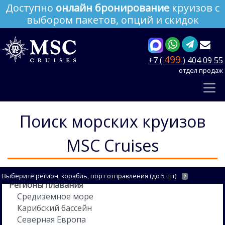
Доступно
онлайн бронирование
круизов с
выбором пакетов, опций и скидок
499
+7 (
) 404 09 55
отдел продаж
Поиск морских круизов
MSC Cruises
Выберите регион, корабль, порт отправления (до 5 шт)
?