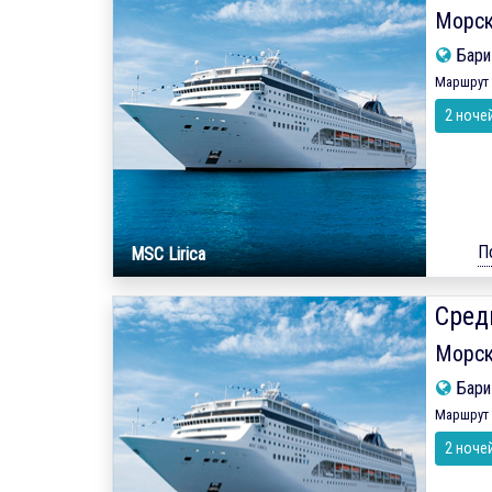
Морск
Бар
Маршрут 
2 ноче
П
MSC Lirica
Сред
Морск
Бар
Маршрут 
2 ноче