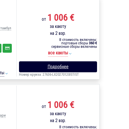
1 006 €
от
за каюту
Стамбул
на 2 взр.
В стоимость включены:
портовые сборы
360 €
сервисные сборы включены
все каюты
Подробнее
ты
Номер круиза: 27636-LX20270120ISTIST
1 006 €
от
за каюту
Бари
на 2 взр.
В стоимость включены: