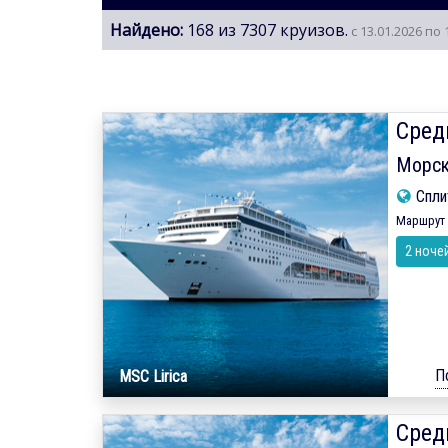
Найдено:
168 из 7307 круизов.
с 13.01.2026 по 
Сред
Морск
Спл
Маршрут 
2 ноче
П
MSC Lirica
Сред