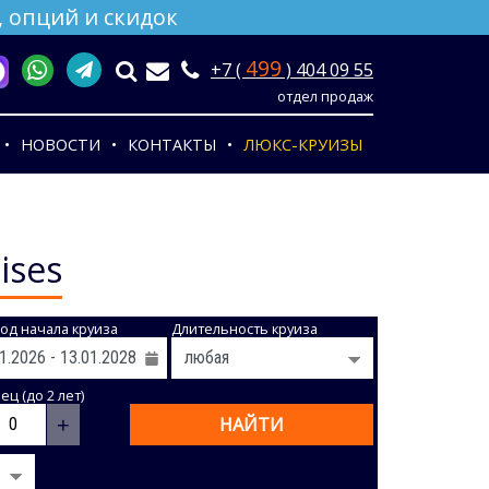
 опций и скидок
499
+7 (
) 404 09 55
отдел продаж
НОВОСТИ
КОНТАКТЫ
ЛЮКС-КРУИЗЫ
ises
од начала круиза
Длительность круиза
ц (до 2 лет)
+
НАЙТИ