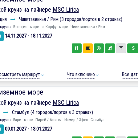
ой круиз на лайнере
MSC Lirica
ция
Чивитавеккья / Рим (3 городов/портов в 2 странах)
круиза:
Венеция - море - о. Корфу - море - Чивитавеккья / Рим
14.11.2027 - 18.11.2027
й
осмотреть маршрут
Что включено
Все да
иземное море
ой круиз на лайнере
MSC Lirica
и
Стамбул (4 городов/портов в 3 странах)
круиза:
Бари - море - Пирей / Афины - Измир / Эфес - Стамбул
09.01.2027 - 13.01.2027
й