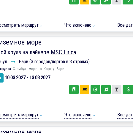
осмотреть маршрут
Что включено
Все да
иземное море
ой круиз на лайнере
MSC Lirica
мбул
Бари (3 городов/портов в 3 странах)
круиза:
Стамбул - море - о. Корфу - Бари
10.03.2027 - 13.03.2027
й
осмотреть маршрут
Что включено
Все да
иземное море