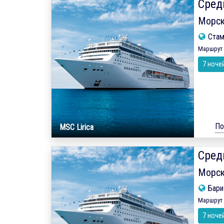
Сред
Морск
Ста
Маршрут 
7 ноче
По
MSC Lirica
Сред
Морск
Бар
Маршрут 
7 ноче