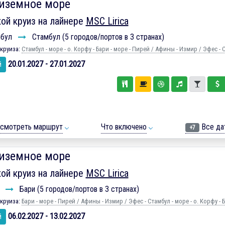
иземное море
ой круиз на лайнере
MSC Lirica
мбул
Стамбул (5 городов/портов в 3 странах)
круиза:
Стамбул - море - о. Корфу - Бари - море - Пирей / Афины - Измир / Эфес - 
20.01.2027 - 27.01.2027
й
смотреть маршрут
Что включено
Все да
+7
иземное море
ой круиз на лайнере
MSC Lirica
и
Бари (5 городов/портов в 3 странах)
круиза:
Бари - море - Пирей / Афины - Измир / Эфес - Стамбул - море - о. Корфу - 
06.02.2027 - 13.02.2027
й