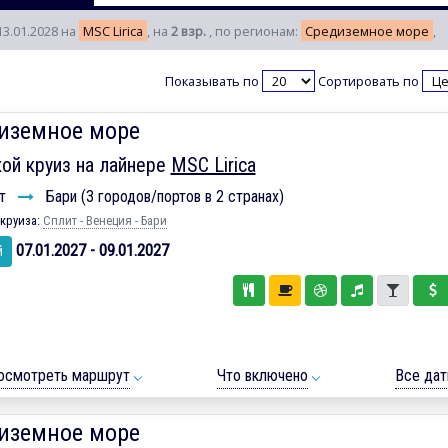
13.01.2028 на
MSC Lirica
, на
2 взр.
, по регионам:
Средиземное море
,
Показывать по
Сортировать по
иземное море
ой круиз на лайнере
MSC Lirica
ит
Бари (3 городов/портов в 2 странах)
круиза:
Сплит - Венеция - Бари
07.01.2027 - 09.01.2027
й
осмотреть маршрут
Что включено
Все да
иземное море