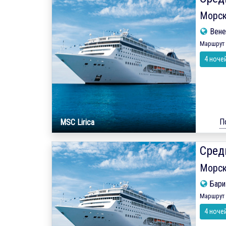
Морск
Вене
Маршрут 
4 ноче
П
MSC Lirica
Сред
Морск
Бар
Маршрут 
4 ноче