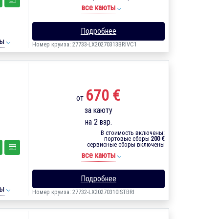
все каюты
Подробнее
ты
Номер круиза: 27733-LX20270313BRIVC1
670 €
от
за каюту
на 2 взр.
В стоимость включены:
портовые сборы
200 €
сервисные сборы включены
все каюты
Подробнее
ты
Номер круиза: 27732-LX20270310ISTBRI