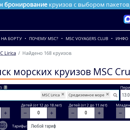
н бронирование
круизов с выбором пакетов,
НА БОРТУ
ПОЧЕМУ MSC?
MSC VOYAGERS CLUB
ИНФО
C Lirica
Найдено 168 круизов
ск морских круизов MSC Cru
)
Пери
?
MSC Lirica
Средиземное море
Детей (от 12 до 18 лет)
Детей (от 2 до 11 лет)
Младене
+
−
+
−
+
−
Тарифы: