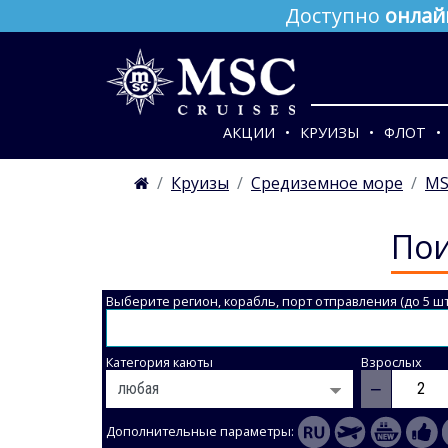
Доступно
онлай
АКЦИИ
КРУИЗЫ
ФЛОТ
Круизы
Средиземное море
MS
Пои
Выберите регион, корабль, порт отправления (до 5 шт
Категория каюты
Взрослых
−
Дополнительные параметры: