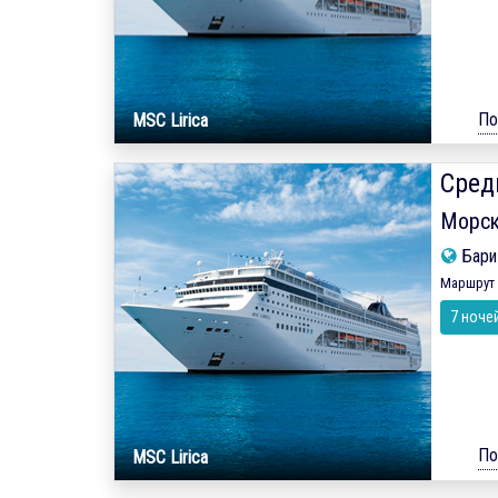
По
MSC Lirica
Сред
Морск
Бар
Маршрут 
7 ноче
По
MSC Lirica