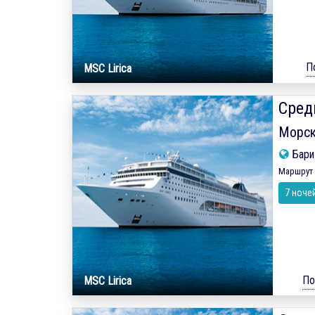
П
MSC Lirica
Сред
Морск
Бар
Маршрут 
7 ноче
По
MSC Lirica