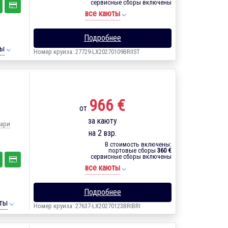
сервисные сборы включены
все каюты
Подробнее
ты
Номер круиза: 27729-LX20270109BRIIST
966 €
от
за каюту
Бари
на 2 взр.
В стоимость включены:
портовые сборы
360 €
сервисные сборы включены
все каюты
Подробнее
ты
Номер круиза: 27637-LX20270123BRIBRI