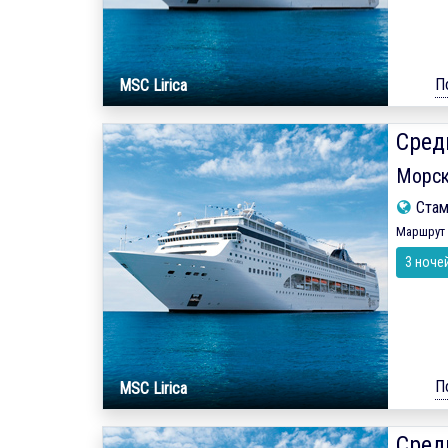
П
MSC Lirica
Сред
Морск
Ста
Маршрут 
3 ноче
П
MSC Lirica
Сред