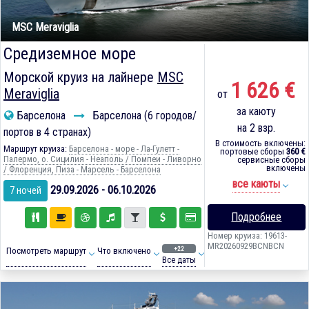
MSC Meraviglia
Средиземное море
Морской круиз на лайнере
MSC
1 626 €
Meraviglia
от
за каюту
Барселона
Барселона (6 городов/
на 2 взр.
портов в 4 странах)
В стоимость включены:
Маршрут круиза:
Барселона - море - Ла-Гулетт -
портовые сборы
360 €
Палермо, о. Сицилия - Неаполь / Помпеи - Ливорно
сервисные сборы
включены
/ Флоренция, Пиза - Марсель - Барселона
все каюты
29.09.2026 - 06.10.2026
7 ночей
Подробнее
Номер круиза: 19613-
MR20260929BCNBCN
+22
Посмотреть маршрут
Что включено
Все даты