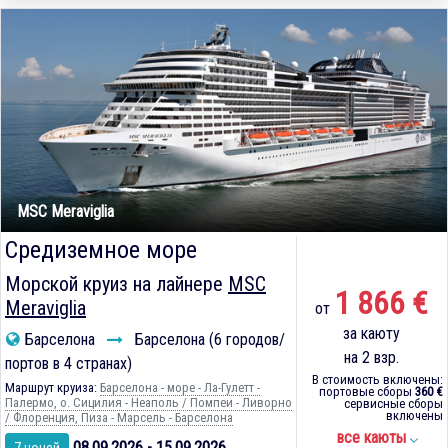
MSC Meraviglia
Средиземное море
Морской круиз на лайнере
MSC
1 866 €
Meraviglia
от
за каюту
Барселона
Барселона (6 городов/
на 2 взр.
портов в 4 странах)
В стоимость включены:
Маршрут круиза:
Барселона - море - Ла-Гулетт -
портовые сборы
360 €
Палермо, о. Сицилия - Неаполь / Помпеи - Ливорно
сервисные сборы
включены
/ Флоренция, Пиза - Марсель - Барселона
все каюты
08.09.2026 - 15.09.2026