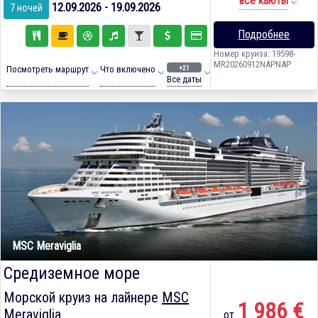
все каюты
12.09.2026 - 19.09.2026
7 ночей
Подробнее
Номер круиза: 19598-
MR20260912NAPNAP
+21
Посмотреть маршрут
Что включено
Все даты
MSC Meraviglia
Средиземное море
Морской круиз на лайнере
MSC
1 986 €
Meraviglia
от