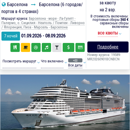
за каюту
Барселона
Барселона (6 городов/
на 2 взр.
портов в 4 странах)
В стоимость включены:
Маршрут круиза:
Барселона - море - Ла-Гулетт -
портовые сборы
360 €
Палермо, о. Сицилия - Неаполь / Помпеи - Ливорно
сервисные сборы
включены
/ Флоренция, Пиза - Марсель - Барселона
все каюты
01.09.2026 - 08.09.2026
7 ночей
Подробнее
Номер круиза: 19589-
MR20260901BCNBCN
+22
Посмотреть маршрут
Что включено
Все даты