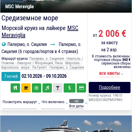
MSC Meraviglia
Средиземное море
Морской круиз на лайнере
MSC
2 006 €
Meraviglia
от
за каюту
Палермо, о. Сицилия
Палермо, о.
на 2 взр.
Сицилия (6 городов/портов в 4 странах)
В стоимость включены:
Маршрут круиза:
Палермо, о. Сицилия - Неаполь /
портовые сборы
360 €
Помпеи - Ливорно / Флоренция, Пиза - Марсель -
сервисные сборы
включены
Барселона - море - Ла-Гулетт - Палермо, о. Сицилия
все каюты
02.10.2026 - 09.10.2026
7 ночей
Подробнее
Номер круиза: 19615-
MR20261002PMOPMO
+22
Посмотреть маршрут
Что включено
Все даты