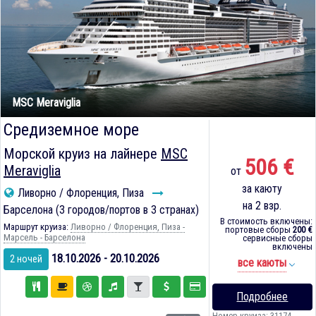
MSC Meraviglia
Средиземное море
Морской круиз на лайнере
MSC
506 €
Meraviglia
от
за каюту
Ливорно / Флоренция, Пиза
на 2 взр.
Барселона (3 городов/портов в 3 странах)
В стоимость включены:
Маршрут круиза:
Ливорно / Флоренция, Пиза -
портовые сборы
200 €
Марсель - Барселона
сервисные сборы
включены
18.10.2026 - 20.10.2026
2 ночей
все каюты
Подробнее
Номер круиза: 31174-