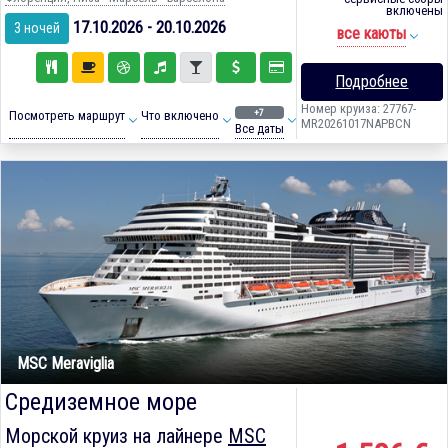
включены
17.10.2026 - 20.10.2026
3 ночей
все каюты
Подробнее
Номер круиза: 27767-
+7
Посмотреть маршрут
Что включено
MR20261017NAPBCN
Все даты
MSC Meraviglia
Средиземное море
Морской круиз на лайнере
MSC