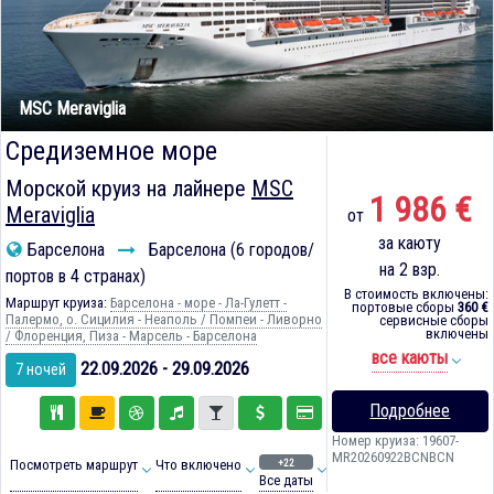
MSC Meraviglia
Средиземное море
Морской круиз на лайнере
MSC
1 986 €
Meraviglia
от
за каюту
Барселона
Барселона (6 городов/
на 2 взр.
портов в 4 странах)
В стоимость включены:
Маршрут круиза:
Барселона - море - Ла-Гулетт -
портовые сборы
360 €
Палермо, о. Сицилия - Неаполь / Помпеи - Ливорно
сервисные сборы
включены
/ Флоренция, Пиза - Марсель - Барселона
все каюты
22.09.2026 - 29.09.2026
7 ночей
Подробнее
Номер круиза: 19607-
MR20260922BCNBCN
+22
Посмотреть маршрут
Что включено
Все даты