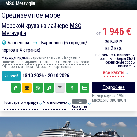
MSC Meraviglia
Средиземное море
Морской круиз на лайнере
MSC
1 946 €
Meraviglia
от
за каюту
Барселона
Барселона (6 городов/
на 2 взр.
портов в 4 странах)
В стоимость включены:
Маршрут круиза:
Барселона - море - Ла-Гулетт -
портовые сборы
360 €
Палермо, о. Сицилия - Неаполь / Помпеи - Ливорно
сервисные сборы
включены
/ Флоренция, Пиза - Марсель - Барселона
все каюты
13.10.2026 - 20.10.2026
7 ночей
Подробнее
Номер круиза: 19625-
MR20261013BCNBCN
+22
Посмотреть маршрут
Что включено
Все даты