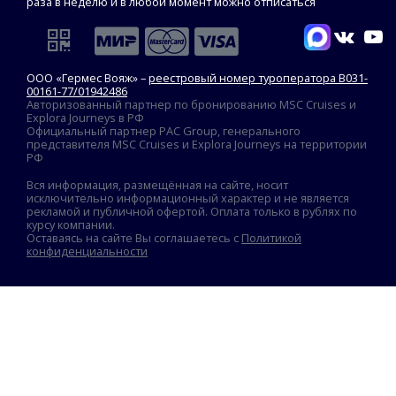
раза в неделю и в любой момент можно отписаться
ООО «Гермес Вояж» –
реестровый номер туроператора В031-
00161-77/01942486
Авторизованный партнер по бронированию MSC Cruises и
Explora Journeys в РФ
Официальный партнер PAC Group, генерального
представителя MSC Cruises и Explora Journeys на территории
РФ
Вся информация, размещённая на сайте, носит
исключительно информационный характер и не является
рекламой и публичной офертой. Оплата только в рублях по
курсу компании.
Оставаясь на сайте Вы соглашаетесь с
Политикой
конфиденциальности