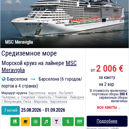
MSC Meraviglia
Средиземное море
Морской круиз на лайнере
MSC
2 006 €
Meraviglia
от
за каюту
Барселона
Барселона (6 городов/
на 2 взр.
портов в 4 странах)
В стоимость включены:
Маршрут круиза:
Барселона - море - Ла-Гулетт -
портовые сборы
360 €
Палермо, о. Сицилия - Неаполь / Помпеи - Ливорно
сервисные сборы
включены
/ Флоренция, Пиза - Марсель - Барселона
все каюты
25.08.2026 - 01.09.2026
7 ночей
Подробнее
Номер круиза: 19583-