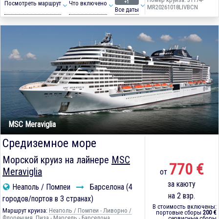
+1
Посмотреть маршрут
Что включено
MR20261018LIVBCN
Все даты
MSC Meraviglia
Средиземное море
Морской круиз на лайнере
MSC
770 €
Meraviglia
от
за каюту
Неаполь / Помпеи
Барселона (4
на 2 взр.
городов/портов в 3 странах)
В стоимость включены:
Маршрут круиза:
Неаполь / Помпеи - Ливорно /
портовые сборы
200 €
Флоренция, Пиза - Марсель - Барселона
сервисные сборы