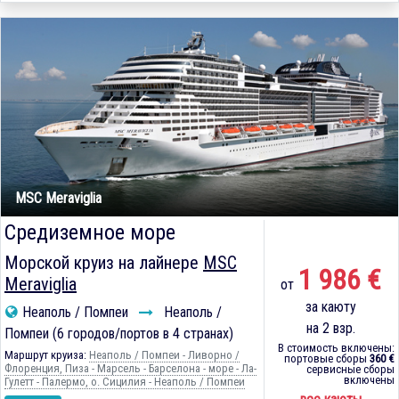
MSC Meraviglia
Средиземное море
Морской круиз на лайнере
MSC
1 986 €
Meraviglia
от
за каюту
Неаполь / Помпеи
Неаполь /
на 2 взр.
Помпеи (6 городов/портов в 4 странах)
В стоимость включены:
Маршрут круиза:
Неаполь / Помпеи - Ливорно /
портовые сборы
360 €
Флоренция, Пиза - Марсель - Барселона - море - Ла-
сервисные сборы
включены
Гулетт - Палермо, о. Сицилия - Неаполь / Помпеи