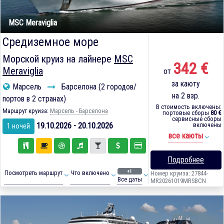
MSC Meraviglia
Средиземное море
Морской круиз на лайнере
MSC
342 €
Meraviglia
от
за каюту
Марсель
Барселона (2 городов/
на 2 взр.
портов в 2 странах)
В стоимость включены:
Маршрут круиза:
Марсель - Барселона
портовые сборы
80 €
сервисные сборы
19.10.2026 - 20.10.2026
включены
1 ночей
все каюты
Подробнее
+1
Посмотреть маршрут
Что включено
Номер круиза: 27844-
Все даты
MR20261019MRSBCN