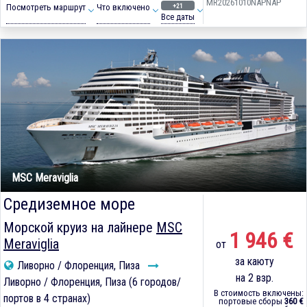
MR20261010NAPNAP
+21
Посмотреть маршрут
Что включено
Все даты
MSC Meraviglia
Средиземное море
Морской круиз на лайнере
MSC
1 946 €
Meraviglia
от
за каюту
Ливорно / Флоренция, Пиза
на 2 взр.
Ливорно / Флоренция, Пиза (6 городов/
В стоимость включены:
портов в 4 странах)
портовые сборы
360 €