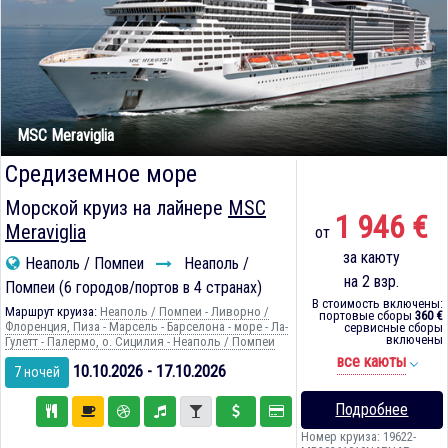
MSC Meraviglia
Средиземное море
Морской круиз на лайнере
MSC
1 946 €
Meraviglia
от
за каюту
Неаполь / Помпеи
Неаполь /
на 2 взр.
Помпеи (6 городов/портов в 4 странах)
В стоимость включены:
Маршрут круиза:
Неаполь / Помпеи - Ливорно /
портовые сборы
360 €
Флоренция, Пиза - Марсель - Барселона - море - Ла-
сервисные сборы
включены
Гулетт - Палермо, о. Сицилия - Неаполь / Помпеи
все каюты
10.10.2026 - 17.10.2026
7 ночей
Подробнее
Номер круиза: 19622-