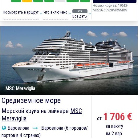
Номер круиза: 19612-
MR20260928MRSMRS
+22
Посмотреть маршрут
Что включено
Все даты
MSC Meraviglia
Средиземное море
Морской круиз на лайнере
MSC
1 706 €
Meraviglia
от
за каюту
Барселона
Барселона (6 городов/
на 2 взр.
портов в 4 странах)