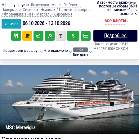
В стоимость включены:
Маршрут круиза:
Барселона - море - Ла-Гулетт -
портовые сборы
360 €
Палермо, о. Сицилия - Неаполь / Помпеи - Ливорно
сервисные сборы
включены
/ Флоренция, Пиза - Марсель - Барселона
все каюты
06.10.2026 - 13.10.2026
7 ночей
Подробнее
Номер круиза: 19619-
MR20261006BCNBCN
+22
Посмотреть маршрут
Что включено
Все даты
MSC Meraviglia