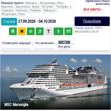
сервисные сборы
Маршрут круиза:
Ливорно / Флоренция, Пиза -
включены
Марсель - Барселона - море - Ла-Гулетт - Палермо, о.
все каюты
Сицилия - Неаполь / Помпеи - Ливорно /
Флоренция, Пиза
Подробнее
27.09.2026 - 04.10.2026
7 ночей
Номер круиза: 19611-
MR20260927LIVLIV
+22
Посмотреть маршрут
Что включено
Все даты
MSC Meraviglia