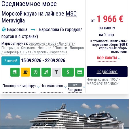
Средиземное море
Морской круиз на лайнере
MSC
1 966 €
Meraviglia
от
за каюту
Барселона
Барселона (6 городов/
на 2 взр.
портов в 4 странах)
В стоимость включены:
Маршрут круиза:
Барселона - море - Ла-Гулетт -
портовые сборы
360 €
Палермо, о. Сицилия - Неаполь / Помпеи - Ливорно
сервисные сборы
включены
/ Флоренция, Пиза - Марсель - Барселона
все каюты
15.09.2026 - 22.09.2026
7 ночей
Подробнее
Номер круиза: 19601-
MR20260915BCNBCN
+22
Посмотреть маршрут
Что включено
Все даты