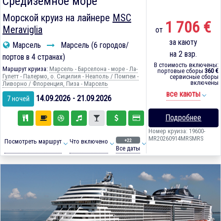
Средиземное море
Морской круиз на лайнере
MSC
1 706 €
Meraviglia
от
за каюту
Марсель
Марсель (6 городов/
на 2 взр.
портов в 4 странах)
В стоимость включены:
Маршрут круиза:
Марсель - Барселона - море - Ла-
портовые сборы
360 €
Гулетт - Палермо, о. Сицилия - Неаполь / Помпеи -
сервисные сборы
включены
Ливорно / Флоренция, Пиза - Марсель
все каюты
14.09.2026 - 21.09.2026
7 ночей
Подробнее
Номер круиза: 19600-
MR20260914MRSMRS
+22
Посмотреть маршрут
Что включено
Все даты