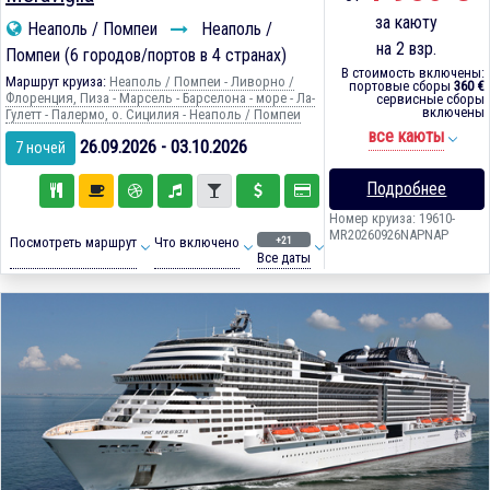
за каюту
Неаполь / Помпеи
Неаполь /
на 2 взр.
Помпеи (6 городов/портов в 4 странах)
В стоимость включены:
Маршрут круиза:
Неаполь / Помпеи - Ливорно /
портовые сборы
360 €
Флоренция, Пиза - Марсель - Барселона - море - Ла-
сервисные сборы
включены
Гулетт - Палермо, о. Сицилия - Неаполь / Помпеи
все каюты
26.09.2026 - 03.10.2026
7 ночей
Подробнее
Номер круиза: 19610-
MR20260926NAPNAP
+21
Посмотреть маршрут
Что включено
Все даты