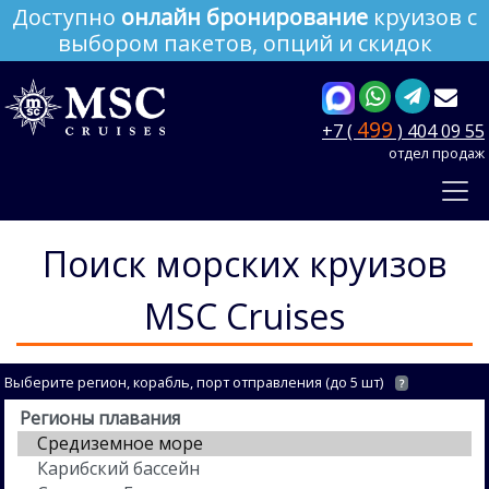
Доступно
онлайн бронирование
круизов с
выбором пакетов, опций и скидок
499
+7 (
) 404 09 55
отдел продаж
Поиск морских круизов
MSC Cruises
Выберите регион, корабль, порт отправления (до 5 шт)
?