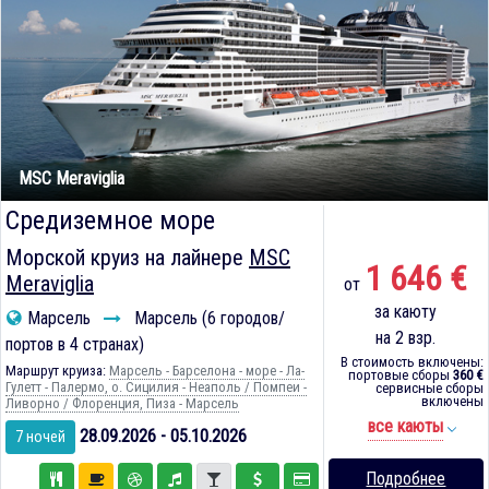
MSC Meraviglia
Средиземное море
Морской круиз на лайнере
MSC
1 646 €
Meraviglia
от
за каюту
Марсель
Марсель (6 городов/
на 2 взр.
портов в 4 странах)
В стоимость включены:
Маршрут круиза:
Марсель - Барселона - море - Ла-
портовые сборы
360 €
Гулетт - Палермо, о. Сицилия - Неаполь / Помпеи -
сервисные сборы
включены
Ливорно / Флоренция, Пиза - Марсель
все каюты
28.09.2026 - 05.10.2026
7 ночей
Подробнее