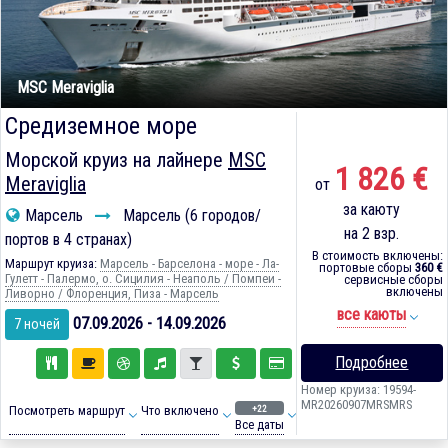
MSC Meraviglia
Средиземное море
Морской круиз на лайнере
MSC
1 826 €
Meraviglia
от
за каюту
Марсель
Марсель (6 городов/
на 2 взр.
портов в 4 странах)
В стоимость включены:
Маршрут круиза:
Марсель - Барселона - море - Ла-
портовые сборы
360 €
Гулетт - Палермо, о. Сицилия - Неаполь / Помпеи -
сервисные сборы
включены
Ливорно / Флоренция, Пиза - Марсель
все каюты
07.09.2026 - 14.09.2026
7 ночей
Подробнее
Номер круиза: 19594-
MR20260907MRSMRS
+22
Посмотреть маршрут
Что включено
Все даты