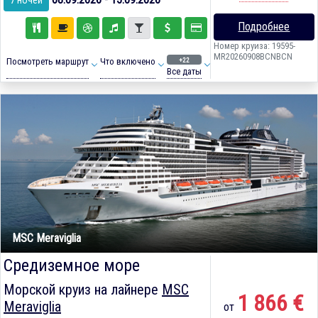
7 ночей
Подробнее
Номер круиза: 19595-
MR20260908BCNBCN
+22
Посмотреть маршрут
Что включено
Все даты
MSC Meraviglia
Средиземное море
Морской круиз на лайнере
MSC
1 866 €
Meraviglia
от