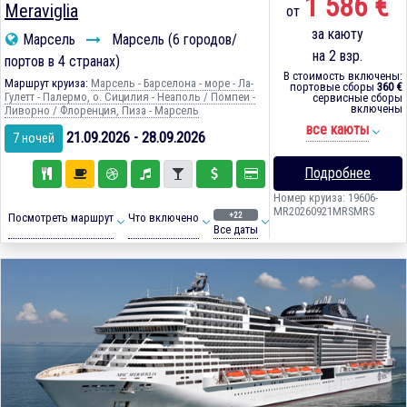
1 586 €
Meraviglia
от
за каюту
Марсель
Марсель (6 городов/
на 2 взр.
портов в 4 странах)
В стоимость включены:
Маршрут круиза:
Марсель - Барселона - море - Ла-
портовые сборы
360 €
Гулетт - Палермо, о. Сицилия - Неаполь / Помпеи -
сервисные сборы
включены
Ливорно / Флоренция, Пиза - Марсель
все каюты
21.09.2026 - 28.09.2026
7 ночей
Подробнее
Номер круиза: 19606-
MR20260921MRSMRS
+22
Посмотреть маршрут
Что включено
Все даты