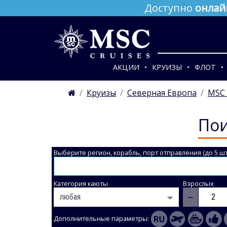
Доступно
онлай
АКЦИИ
КРУИЗЫ
ФЛОТ
Круизы
Северная Европа
MSC 
Пои
Выберите регион, корабль, порт отправления (до 5 шт
Категория каюты
Взрослых
−
Дополнительные параметры: