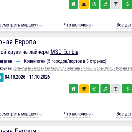
осмотреть маршрут
Что включено
Все да
рная Европа
ой круиз на лайнере
MSC Euribia
нгаген
Копенгаген (5 городов/портов в 3 странах)
круиза:
Копенгаген - море - Хеллесильт - Олесунн - Флом - море - Киль - Копенгаг
04.10.2026 - 11.10.2026
й
осмотреть маршрут
Что включено
Все да
рная Европа