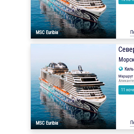
П
MSC Euribia
Севе
Морск
Кил
Маршрут 
Аликанте 
11 ноч
П
MSC Euribia