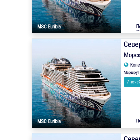
П
MSC Euribia
Севе
Морск
Копе
Маршрут 
7 ноче
П
MSC Euribia
Севе