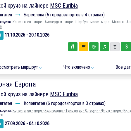
ой круиз на лайнере
MSC Euribia
нгаген
Барселона (6 городов/портов в 4 странах)
круиза:
Копенгаген - море - Амстердам - море - Шербур - море - море - Малага - Ал
а
11.10.2026 - 20.10.2026
й
осмотреть маршрут
Что включено
Все да
рная Европа
ой круиз на лайнере
MSC Euribia
нгаген
Копенгаген (6 городов/портов в 3 странах)
круиза:
Копенгаген - море - Хеллесильт - Гейрангер - Олесунн - Флом - море - Киль
ен
27.09.2026 - 04.10.2026
й