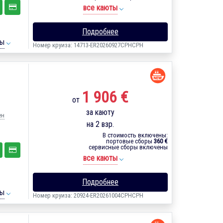
все каюты
Подробнее
ты
Номер круиза: 14713-ER20260927CPHCPH
1 906 €
от
за каюту
ен
на 2 взр.
В стоимость включены:
портовые сборы
360 €
сервисные сборы включены
все каюты
Подробнее
ты
Номер круиза: 20924-ER20261004CPHCPH