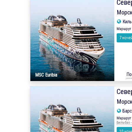
Севе
Морск
Кил
Маршрут 
7 ноче
По
MSC Euribia
Севе
Морск
Барс
Маршрут 
Бильбао -
10 ноч