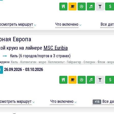
осмотреть маршрут
Что включено
Все да
рная Европа
ой круиз на лайнере
MSC Euribia
ь
Киль (6 городов/портов в 3 странах)
круиза:
Киль - Копенгаген - море - Хеллесильт - Гейрангер - Олесунн - Флом - море
26.09.2026 - 03.10.2026
й
смотреть маршрут
Что включено
Все да
+16