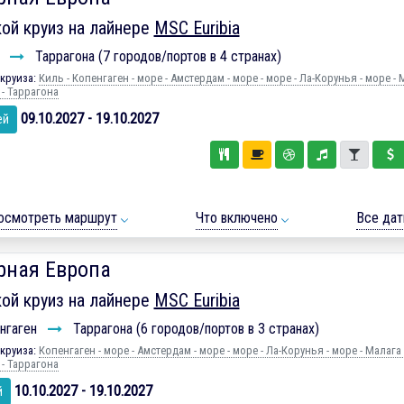
ой круиз на лайнере
MSC Euribia
ь
Таррагона (7 городов/портов в 4 странах)
круиза:
Киль - Копенгаген - море - Амстердам - море - море - Ла-Корунья - море - 
 - Таррагона
09.10.2027 - 19.10.2027
ей
осмотреть маршрут
Что включено
Все да
рная Европа
ой круиз на лайнере
MSC Euribia
нгаген
Таррагона (6 городов/портов в 3 странах)
круиза:
Копенгаген - море - Амстердам - море - море - Ла-Корунья - море - Малага 
 - Таррагона
10.10.2027 - 19.10.2027
й