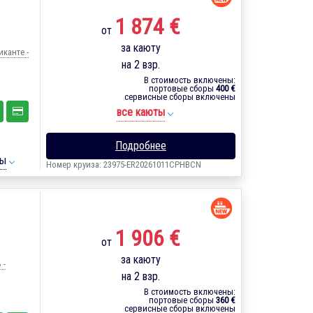
1 874 €
от
за каюту
иканте -
на 2 взр.
В стоимость включены:
портовые сборы
400 €
сервисные сборы включены
все каюты
Подробнее
ты
Номер круиза: 23975-ER20261011CPHBCN
1 906 €
от
за каюту
 -
на 2 взр.
В стоимость включены:
портовые сборы
360 €
сервисные сборы включены