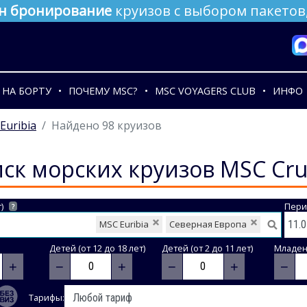
н бронирование
круизов с выбором пакетов,
НА БОРТУ
ПОЧЕМУ MSC?
MSC VOYAGERS CLUB
ИНФО
Euribia
Найдено 98 круизов
ск морских круизов MSC Cru
)
Пери
?
MSC Euribia
Северная Европа
Детей (от 12 до 18 лет)
Детей (от 2 до 11 лет)
Младене
+
−
+
−
+
−
Тарифы: