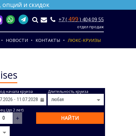
 опций и скидок
499
+7 (
) 404 09 55
отдел продаж
НОВОСТИ
КОНТАКТЫ
ЛЮКС-КРУИЗЫ
ises
од начала круиза
Длительность круиза
ц (до 2 лет)
+
НАЙТИ