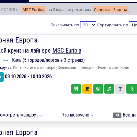
1.07.2028 на
MSC Euribia
, на
2 взр.
, по регионам:
Северная Европа
,
Показывать по
Сортировать по
рная Европа
ой круиз на лайнере
MSC Euribia
ь
Киль (5 городов/портов в 3 странах)
круиза:
Киль - Копенгаген - море - Хеллесильт - Олесунн - Флом - море - Киль
03.10.2026 - 10.10.2026
й
смотреть маршрут
Что включено
Все да
+3
рная Европа