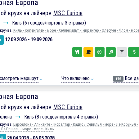
рная Европа
ой круиз на лайнере
MSC Euribia
ь
Киль (6 городов/портов в 3 странах)
круиза:
Киль - Копенгаген - море - Хеллесильт - Гейрангер - Олесунн - Флом - море
12.09.2026 - 19.09.2026
й
смотреть маршрут
Что включено
Все да
+16
рная Европа
ой круиз на лайнере
MSC Euribia
елона
Киль (8 городов/портов в 4 странах)
круиза:
Барселона - Аликанте - Гибралтар - Кадиc / Севилья - море - Ла-Корунья -
 Ла-Рошель - море - море - Киль
26.04.2028 - 06.05.2028
ей