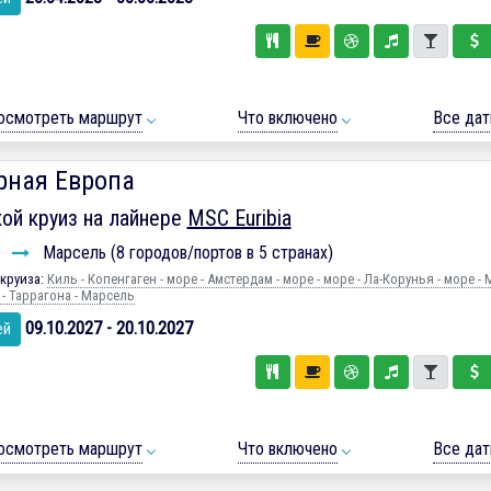
осмотреть маршрут
Что включено
Все да
рная Европа
ой круиз на лайнере
MSC Euribia
ь
Марсель (8 городов/портов в 5 странах)
круиза:
Киль - Копенгаген - море - Амстердам - море - море - Ла-Корунья - море - 
- Таррагона - Марсель
09.10.2027 - 20.10.2027
ей
осмотреть маршрут
Что включено
Все да