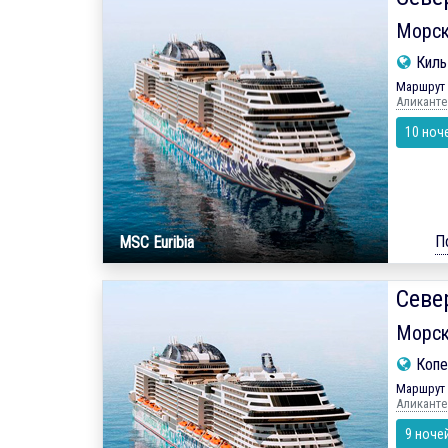
Морск
Кил
Маршрут 
Аликанте
10 ноч
П
MSC Euribia
Севе
Морск
Копе
Маршрут 
Аликанте
9 ноче