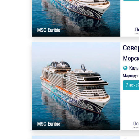
П
MSC Euribia
Севе
Морск
Кил
Маршрут 
7 ноче
По
MSC Euribia