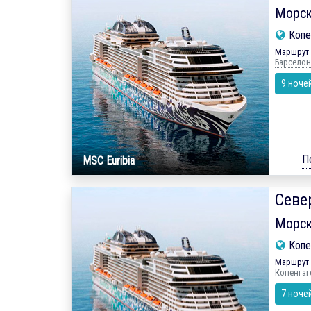
Морск
Копе
Маршрут 
Барселон
9 ноче
П
MSC Euribia
Севе
Морск
Копе
Маршрут 
Копенгаг
7 ноче