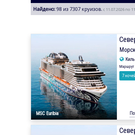
Найдено:
98 из 7307 круизов.
с 11.07.2026 по 1
Севе
Морск
Кил
Маршрут 
7 ноче
По
MSC Euribia
Севе