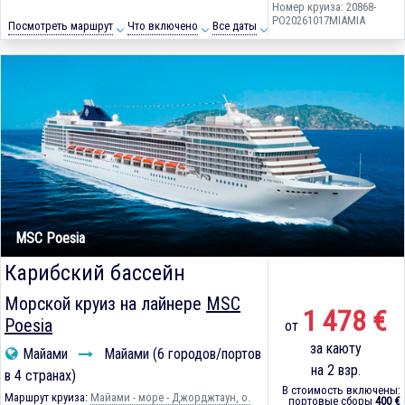
Номер круиза: 20868-
PO20261017MIAMIA
Посмотреть маршрут
Что включено
Все даты
MSC Poesia
Карибский бассейн
Морской круиз на лайнере
MSC
1 478 €
Poesia
от
за каюту
Майами
Майами (6 городов/портов
на 2 взр.
в 4 странах)
В стоимость включены:
Маршрут круиза:
Майами - море - Джорджтаун, о.
портовые сборы
400 €