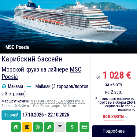
MSC Poesia
Карибский бассейн
Морской круиз на лайнере
MSC
1 028 €
Poesia
от
за каюту
Майами
Майами (3 городов/портов
на 2 взр.
в 3 странах)
В стоимость включены:
Маршрут круиза:
Майами - море - Джорджтаун, о.
портовые сборы
260 €
Большой Кайман - Очо-Риос - море - Майами
сервисные сборы
включены
17.10.2026 - 22.10.2026
5 ночей
все каюты
Подробнее