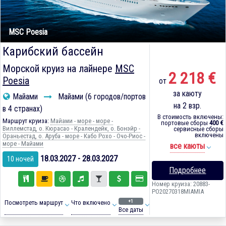
MSC Poesia
Карибский бассейн
Морской круиз на лайнере
MSC
2 218 €
Poesia
от
за каюту
Майами
Майами (6 городов/портов
на 2 взр.
в 4 странах)
В стоимость включены:
Маршрут круиза:
Майами - море - море -
портовые сборы
400 €
Виллемстад, о. Кюрасао - Кралендейк, о. Бонэйр -
сервисные сборы
включены
Ораньестад, о. Аруба - море - Кабо Рохо - Очо-Риос -
море - Майами
все каюты
18.03.2027 - 28.03.2027
10 ночей
Подробнее
Номер круиза: 20883-
PO20270318MIAMIA
+1
Посмотреть маршрут
Что включено
Все даты