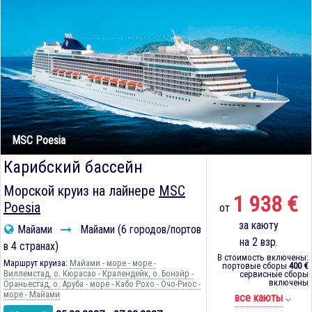
MSC Poesia
Карибский бассейн
Морской круиз на лайнере
MSC
1 938 €
Poesia
от
за каюту
Майами
Майами (6 городов/портов
на 2 взр.
в 4 странах)
В стоимость включены:
Маршрут круиза:
Майами - море - море -
портовые сборы
400 €
Виллемстад, о. Кюрасао - Кралендейк, о. Бонэйр -
сервисные сборы
включены
Ораньестад, о. Аруба - море - Кабо Рохо - Очо-Риос -
море - Майами
все каюты