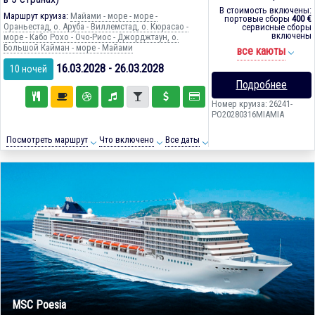
В стоимость включены:
Маршрут круиза:
Майами - море - море -
портовые сборы
400 €
Ораньестад, о. Аруба - Виллемстад, о. Кюрасао -
сервисные сборы
включены
море - Кабо Рохо - Очо-Риос - Джорджтаун, о.
Большой Кайман - море - Майами
все каюты
16.03.2028 - 26.03.2028
10 ночей
Подробнее
Номер круиза: 26241-
PO20280316MIAMIA
Посмотреть маршрут
Что включено
Все даты
MSC Poesia