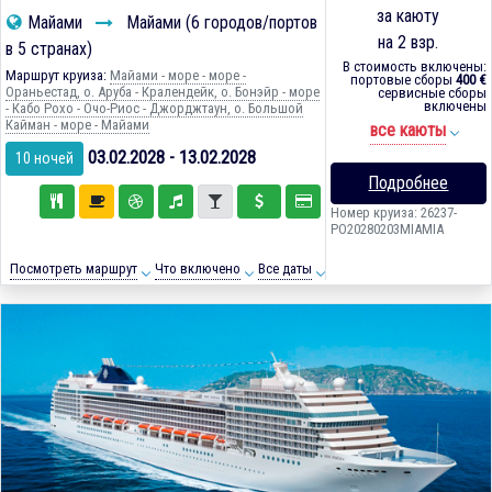
за каюту
Майами
Майами (6 городов/портов
на 2 взр.
в 5 странах)
В стоимость включены:
Маршрут круиза:
Майами - море - море -
портовые сборы
400 €
Ораньестад, о. Аруба - Кралендейк, о. Бонэйр - море
сервисные сборы
включены
- Кабо Рохо - Очо-Риос - Джорджтаун, о. Большой
Кайман - море - Майами
все каюты
03.02.2028 - 13.02.2028
10 ночей
Подробнее
Номер круиза: 26237-
PO20280203MIAMIA
Посмотреть маршрут
Что включено
Все даты