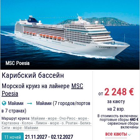
MSC Poesia
Карибский бассейн
Морской круиз на лайнере
MSC
2 248 €
Poesia
от
за каюту
Майами
Майами (7 городов/портов
на 2 взр.
в 7 странах)
В стоимость включены:
Маршрут круиза:
Майами - море - Очо-Риос - море -
портовые сборы
440 €
Картахена - Колон - Лимон - море - о. Роатан - Белиз-
сервисные сборы
включены
Сити - море - Майами
все каюты
21.11.2027 - 02.12.2027
11 ночей