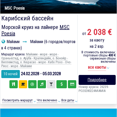
MSC Poesia
Карибский бассейн
Морской круиз на лайнере
MSC
2 038 €
Poesia
от
за каюту
Майами
Майами (6 городов/портов
на 2 взр.
в 4 странах)
В стоимость включены:
Маршрут круиза:
Майами - море - море -
портовые сборы
400 €
Ораньестад, о. Аруба - Кралендейк, о. Бонэйр -
сервисные сборы
включены
Виллемстад, о. Кюрасао - море - Кабо Рохо - Очо-
Риос - море - Майами
все каюты
24.02.2028 - 05.03.2028
10 ночей
Подробнее
Номер круиза: 26239-
PO20280224MIAMIA
Посмотреть маршрут
Что включено
Все даты