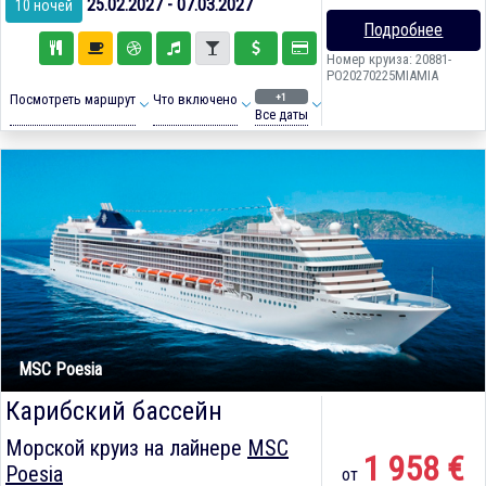
25.02.2027 - 07.03.2027
10 ночей
Подробнее
Номер круиза: 20881-
PO20270225MIAMIA
+1
Посмотреть маршрут
Что включено
Все даты
MSC Poesia
Карибский бассейн
Морской круиз на лайнере
MSC
1 958 €
Poesia
от