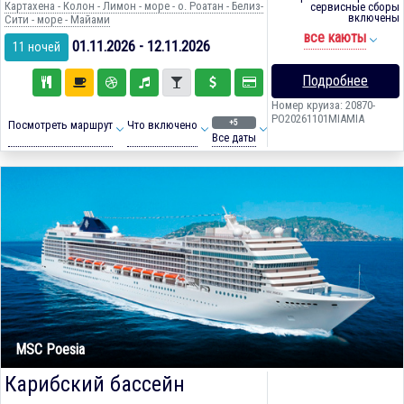
Картахена - Колон - Лимон - море - о. Роатан - Белиз-
сервисные сборы
включены
Сити - море - Майами
все каюты
01.11.2026 - 12.11.2026
11 ночей
Подробнее
Номер круиза: 20870-
PO20261101MIAMIA
+5
Посмотреть маршрут
Что включено
Все даты
MSC Poesia
Карибский бассейн