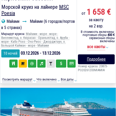
Морской круиз на лайнере
MSC
1 658 €
Poesia
от
за каюту
Майами
Майами (6 городов/портов
на 2 взр.
в 5 странах)
В стоимость включены:
Маршрут круиза:
Майами - море - море -
портовые сборы
400 €
Виллемстад, о. Кюрасао - Ораньестад, о. Аруба -
сервисные сборы
включены
море - Кабо Рохо - Очо-Риос - Джорджтаун, о.
Большой Кайман - море - Майами
все каюты
03.12.2026 - 13.12.2026
10 ночей
Подробнее
Номер круиза: 20873-
PO20261203MIAMIA
Посмотреть маршрут
Что включено
Все даты