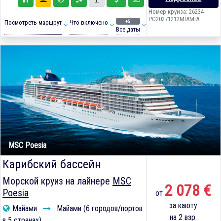
Номер круиза: 26234-
PO20271212MIAMIA
+5
Посмотреть маршрут
Что включено
Все даты
MSC Poesia
Карибский бассейн
Морской круиз на лайнере
MSC
2 078 €
Poesia
от
за каюту
Майами
Майами (6 городов/портов
на 2 взр.
в 5 странах)