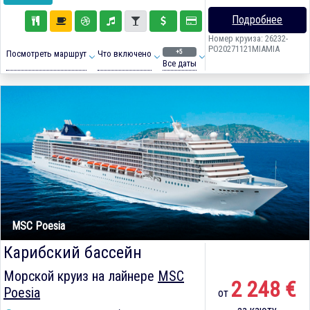
Подробнее
Номер круиза: 26232-
PO20271121MIAMIA
+5
Посмотреть маршрут
Что включено
Все даты
MSC Poesia
Карибский бассейн
Морской круиз на лайнере
MSC
2 248 €
Poesia
от