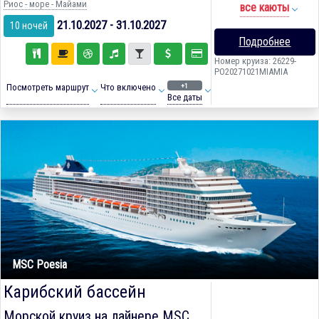
Риос - море - Майами
все каюты
21.10.2027 - 31.10.2027
10 ночей
Подробнее
Номер круиза: 26229-
PO20271021MIAMIA
+1
Посмотреть маршрут
Что включено
Все даты
MSC Poesia
Карибский бассейн
Морской круиз на лайнере
MSC