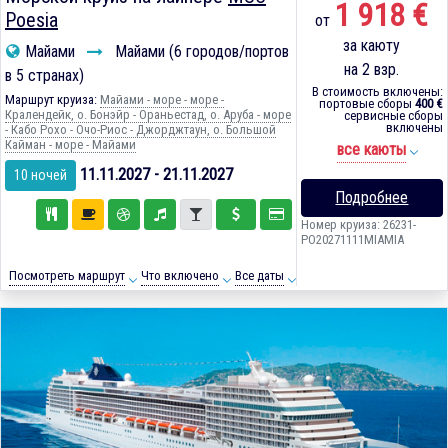
1 918 €
Poesia
от
за каюту
Майами
Майами (6 городов/портов
на 2 взр.
в 5 странах)
В стоимость включены:
Маршрут круиза:
Майами - море - море -
портовые сборы
400 €
Кралендейк, о. Бонэйр - Ораньестад, о. Аруба - море
сервисные сборы
включены
- Кабо Рохо - Очо-Риос - Джорджтаун, о. Большой
Кайман - море - Майами
все каюты
11.11.2027 - 21.11.2027
10 ночей
Подробнее
Номер круиза: 26231-
PO20271111MIAMIA
Посмотреть маршрут
Что включено
Все даты