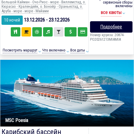
Большой Кайман - Очо-Риос - море - Виллемстад, о.
сервисные сборы
включены
Кюрасао - Кралендейк, о. Бонэйр - Ораньестад, о.
Аруба - море - море - Майами
все каюты
13.12.2026 - 23.12.2026
10 ночей
Подробнее
Номер круиза: 20874-
PO20261213MIAMIA
Посмотреть маршрут
Что включено
Все даты
MSC Poesia
Карибский бассейн