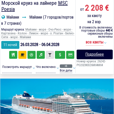
Морской круиз на лайнере
MSC
2 208 €
Poesia
от
за каюту
Майами
Майами (7 городов/портов
на 2 взр.
в 7 странах)
В стоимость включены:
Маршрут круиза:
Майами - море - Очо-Риос - море -
портовые сборы
440 €
Картахена - Колон - Лимон - море - о. Роатан - Белиз-
сервисные сборы
включены
Сити - море - Майами
все каюты
26.03.2028 - 06.04.2028
11 ночей
Подробнее
Номер круиза: 26242-
PO20280326MIAMIA
+5
Посмотреть маршрут
Что включено
Все даты