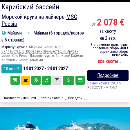
Карибский бассейн
Морской круиз на лайнере
MSC
2 078 €
Poesia
от
за каюту
Майами
Майами (6 городов/портов
на 2 взр.
в 5 странах)
В стоимость включены:
Маршрут круиза:
Майами - море - море -
портовые сборы
400 €
Виллемстад, о. Кюрасао - Ораньестад, о. Аруба -
сервисные сборы
включены
море - Очо-Риос - Джорджтаун, о. Большой Кайман -
Косумель - море - Майами
все каюты
14.01.2027 - 24.01.2027
10 ночей
Подробнее
Номер круиза: 20877-
PO20270114MIAMIA
Посмотреть маршрут
Что включено
Все даты