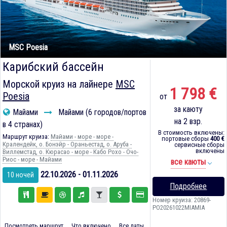
MSC Poesia
Карибский бассейн
Морской круиз на лайнере
MSC
1 798 €
Poesia
от
за каюту
Майами
Майами (6 городов/портов
на 2 взр.
в 4 странах)
В стоимость включены:
Маршрут круиза:
Майами - море - море -
портовые сборы
400 €
Кралендейк, о. Бонэйр - Ораньестад, о. Аруба -
сервисные сборы
включены
Виллемстад, о. Кюрасао - море - Кабо Рохо - Очо-
Риос - море - Майами
все каюты
22.10.2026 - 01.11.2026
10 ночей
Подробнее
Номер круиза: 20869-
PO20261022MIAMIA
Посмотреть маршрут
Что включено
Все даты