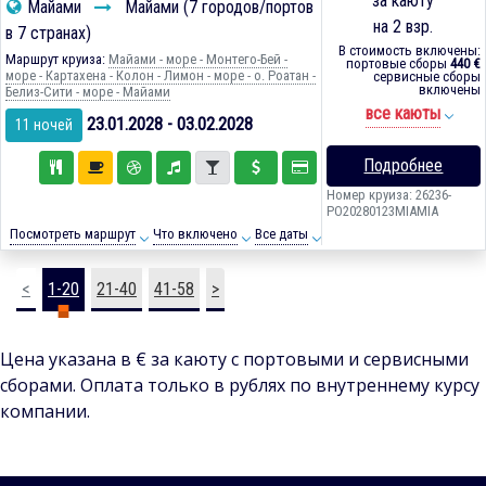
за каюту
Майами
Майами (7 городов/портов
на 2 взр.
в 7 странах)
В стоимость включены:
Маршрут круиза:
Майами - море - Монтего-Бей -
портовые сборы
440 €
море - Картахена - Колон - Лимон - море - о. Роатан -
сервисные сборы
включены
Белиз-Сити - море - Майами
все каюты
23.01.2028 - 03.02.2028
11 ночей
Подробнее
Номер круиза: 26236-
PO20280123MIAMIA
Посмотреть маршрут
Что включено
Все даты
<
1-20
21-40
41-58
>
Цена указана в € за каюту с портовыми и сервисными
сборами. Оплата только в рублях по внутреннему курсу
компании.