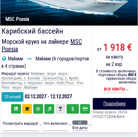
MSC Poesia
Карибский бассейн
Морской круиз на лайнере
MSC
1 918 €
Poesia
от
за каюту
Майами
Майами (6 городов/портов
на 2 взр.
в 4 странах)
В стоимость включены:
Маршрут круиза:
Майами - море - море -
портовые сборы
400 €
Кралендейк, о. Бонэйр - Ораньестад, о. Аруба -
сервисные сборы
включены
Виллемстад, о. Кюрасао - море - Кабо Рохо - Очо-
Риос - море - Майами
все каюты
02.12.2027 - 12.12.2027
10 ночей
Подробнее
Номер круиза: 26233-
PO20271202MIAMIA
+1
Посмотреть маршрут
Что включено
Все даты