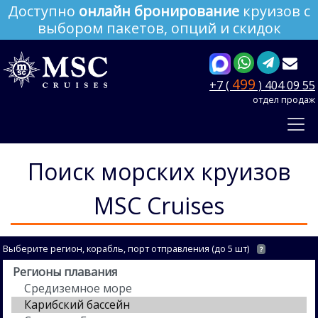
Доступно
онлайн бронирование
круизов с
выбором пакетов, опций и скидок
499
+7 (
) 404 09 55
отдел продаж
Поиск морских круизов
MSC Cruises
Выберите регион, корабль, порт отправления (до 5 шт)
?