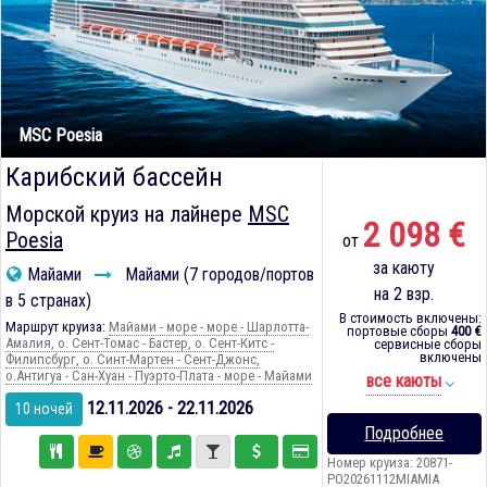
MSC Poesia
Карибский бассейн
Морской круиз на лайнере
MSC
2 098 €
Poesia
от
за каюту
Майами
Майами (7 городов/портов
на 2 взр.
в 5 странах)
В стоимость включены:
Маршрут круиза:
Майами - море - море - Шарлотта-
портовые сборы
400 €
Амалия, о. Сент-Томас - Бастер, о. Сент-Китс -
сервисные сборы
включены
Филипсбург, о. Синт-Мартен - Сент-Джонс,
о.Антигуа - Сан-Хуан - Пуэрто-Плата - море - Майами
все каюты
12.11.2026 - 22.11.2026
10 ночей
Подробнее
Номер круиза: 20871-
PO20261112MIAMIA