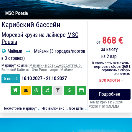
MSC Poesia
Карибский бассейн
Морской круиз на лайнере
MSC
868 €
Poesia
от
за каюту
Майами
Майами (3 городов/портов
на 2 взр.
в 3 странах)
В стоимость включены:
Маршрут круиза:
Майами - море - Джорджтаун, о.
портовые сборы
260 €
Большой Кайман - Очо-Риос - море - Майами
сервисные сборы
включены
16.10.2027 - 21.10.2027
5 ночей
все каюты
Подробнее
Номер круиза: 26228-
PO20271016MIAMIA
Посмотреть маршрут
Что включено
Все даты