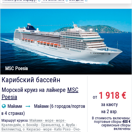
MSC Poesia
Карибский бассейн
Морской круиз на лайнере
MSC
1 918 €
Poesia
от
за каюту
Майами
Майами (6 городов/портов
на 2 взр.
в 4 странах)
В стоимость включены:
Маршрут круиза:
Майами - море - море -
портовые сборы
400 €
Кралендейк, о. Бонэйр - Ораньестад, о. Аруба -
сервисные сборы
включены
Виллемстад, о. Кюрасао - море - Кабо Рохо - Очо-