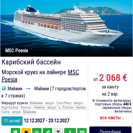
MSC Poesia
Карибский бассейн
Морской круиз на лайнере
MSC
2 068 €
Poesia
от
за каюту
Майами
Майами (7 городов/портов
на 2 взр.
в 7 странах)
В стоимость включены:
Маршрут круиза:
Майами - море - Очо-Риос - море -
портовые сборы
440 €
Картахена - Колон - Лимон - море - о. Роатан - Белиз-
сервисные сборы
включены
Сити - море - Майами
все каюты
12.12.2027 - 23.12.2027
11 ночей
Подробнее