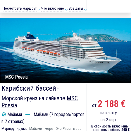
Посмотреть маршрут
Что включено
Все даты
MSC Poesia
Карибский бассейн
Морской круиз на лайнере
MSC
2 188 €
Poesia
от
за каюту
Майами
Майами (7 городов/портов
на 2 взр.
в 7 странах)
В стоимость включены:
Маршрут круиза:
Майами - море - Очо-Риос - море -
портовые сборы
440 €