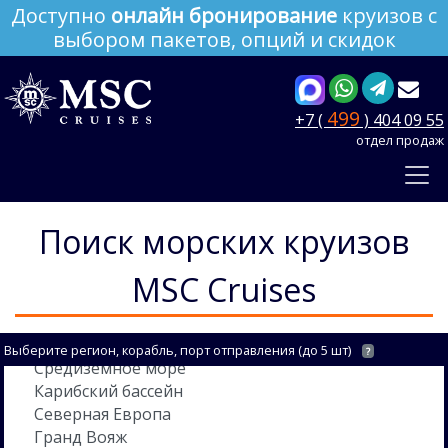
Доступно
онлайн бронирование
круизов с
выбором пакетов, опций и скидок
499
+7 (
) 404 09 55
отдел продаж
Поиск морских круизов
MSC Cruises
Выберите регион, корабль, порт отправления (до 5 шт)
?