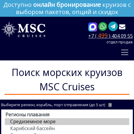
Доступно
онлайн бронирование
круизов с
выбором пакетов, опций и скидок
499
+7 (
) 404 09 55
отдел продаж
Поиск морских круизов
MSC Cruises
Выберите регион, корабль, порт отправления (до 5 шт)
?