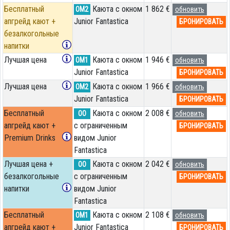
Бесплатный
Каюта с окном
1 862 €
OM2
обновить
апгрейд кают +
Junior Fantastica
БРОНИРОВАТЬ
безалкогольные
напитки
Лучшая цена
Каюта с окном
1 946 €
OM1
обновить
Junior Fantastica
БРОНИРОВАТЬ
Лучшая цена
Каюта с окном
1 966 €
OM2
обновить
Junior Fantastica
БРОНИРОВАТЬ
Бесплатный
Каюта с окном
2 008 €
OO
обновить
апгрейд кают +
с ограниченным
БРОНИРОВАТЬ
Premium Drinks
видом Junior
Fantastica
Лучшая цена +
Каюта с окном
2 042 €
OO
обновить
безалкогольные
с ограниченным
БРОНИРОВАТЬ
напитки
видом Junior
Fantastica
Бесплатный
Каюта с окном
2 108 €
OM1
обновить
апгрейд кают +
Junior Fantastica
БРОНИРОВАТЬ