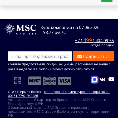
Курс компании на 07.08.2026
- 98.77 руб/€
499
+7 (
) 404 09 55
отдел продаж
Подписаться
Лучшие предложения, скидки, акции мы рассылаем не чаще 1
раза в неделю и в любой момент можно отписаться
ООО «Гермес Вояж» –
реестровый номер туроператора В031-
00161-77/01942486
Авторизованный партнер по бронированию MSC Cruises и
Explora Journeys в РФ
Официальный партнер PAC Group, генерального
представителя MSC Cruises и Explora Journeys на территории
РФ