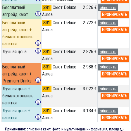
Бесплатный
Сьют Deluxe
2 526 €
SR1
обновить
апгрейд кают
Aurea
БРОНИРОВАТЬ
Бесплатный
Сьют Deluxe
2 722 €
SR1
обновить
апгрейд кают +
Aurea
БРОНИРОВАТЬ
безалкогольные
напитки
Лучшая цена
Сьют Deluxe
2 826 €
SR1
обновить
Aurea
БРОНИРОВАТЬ
Бесплатный
Сьют Deluxe
2 988 €
SR1
обновить
апгрейд кают +
Aurea
БРОНИРОВАТЬ
Premium Drinks
Лучшая цена +
Сьют Deluxe
3 022 €
SR1
обновить
безалкогольные
Aurea
БРОНИРОВАТЬ
напитки
Лучшая цена +
Сьют Deluxe
3 134 €
SR1
обновить
напитки
Aurea
БРОНИРОВАТЬ
Примечание:
описание кают, фото и мультимедиа информация, площадь