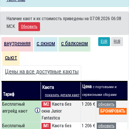
Наличие кают и их стоимость приведены на 07.08.2026 06:08
MCK
Обновить
EUR
RUB
внутренняя
с окном
с балконом
сьют
Цены на все доступные каюты
Цена
Каюта
с портовыми и
Тариф
сервисными сборами
показать детали кают
Бесплатный
Каюта без
1 206 €
IM2
обновить
апгрейд кают
окна Junior
БРОНИРОВАТЬ
Fantastica
Бесплатный
Каюта без
1 206 €
IM1
обновить