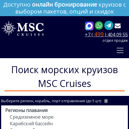
Доступно
онлайн бронирование
круизов с
выбором пакетов, опций и скидок
499
+7 (
) 404 09 55
отдел продаж
Поиск морских круизов
MSC Cruises
Выберите регион, корабль, порт отправления (до 5 шт)
?