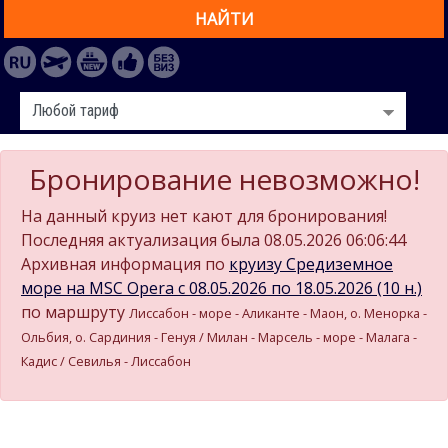
НАЙТИ
Бронирование невозможно!
На данный круиз нет кают для бронирования!
Последняя актуализация была 08.05.2026 06:06:44
Архивная информация по
круизу Средиземное
море на MSC Opera c 08.05.2026 по 18.05.2026 (10 н.)
по маршруту
Лиссабон - море - Аликанте - Маон, о. Менорка -
Ольбия, о. Сардиния - Генуя / Милан - Марсель - море - Малага -
Кадиc / Севилья - Лиссабон