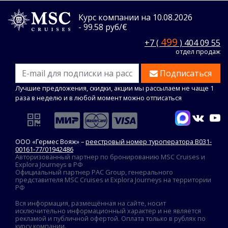
Курс компании на 10.08.2026
- 99.58 руб/€
499
+7 (
) 404 09 55
отдел продаж
Подписаться
Лучшие предложения, скидки, акции мы рассылаем не чаще 1
раза в неделю и в любой момент можно отписаться
ООО «Гермес Вояж» –
реестровый номер туроператора В031-
00161-77/01942486
Авторизованный партнер по бронированию MSC Cruises и
Explora Journeys в РФ
Официальный партнер PAC Group, генерального
представителя MSC Cruises и Explora Journeys на территории
РФ
Вся информация, размещённая на сайте, носит
исключительно информационный характер и не является
рекламой и публичной офертой. Оплата только в рублях по
курсу компании.