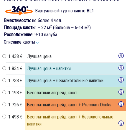
Виртуальный тур по каюте BL1
Вместимость:
не более 4 чел.
2
2
Площадь каюты:
~ 22 м
(балкона ~ 6-14 м
)
Расположение:
9-10 палуба
Описание каюты
1 438 €
Лучшая цена
1 834 €
Лучшая цена + напитки
1 738 €
Лучшая цена + безалкогольные напитки
1 198 €
Бесплатный апгрейд кают
1 726 €
Бесплатный апгрейд кают + Premium Drinks
1 498 €
Бесплатный апгрейд кают + безалкогольные
напитки