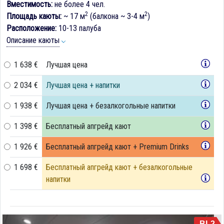
Вместимость:
не более 4 чел.
2
2
Площадь каюты:
~ 17 м
(балкона ~ 3-4 м
)
Расположение:
10-13 палуба
Описание каюты
1 638 €
Лучшая цена
2 034 €
Лучшая цена + напитки
1 938 €
Лучшая цена + безалкогольные напитки
1 398 €
Бесплатный апгрейд кают
1 926 €
Бесплатный апгрейд кают + Premium Drinks
1 698 €
Бесплатный апгрейд кают + безалкогольные
напитки
BL2