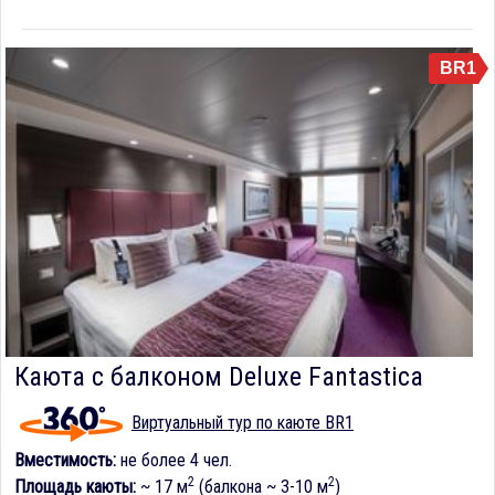
BR1
Каюта с балконом Deluxe Fantastica
Виртуальный тур по каюте BR1
Вместимость:
не более 4 чел.
2
2
Площадь каюты:
~ 17 м
(балкона ~ 3-10 м
)