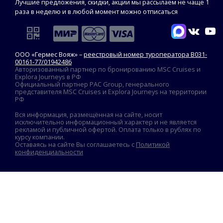
Лучшие предложения, скидки, акции мы рассылаем не чаще 1
раза в неделю и в любой момент можно отписаться
ООО «Гермес Вояж» –
реестровый номер туроператора В031-
00161-77/01942486
Авторизованный партнер по бронированию MSC Cruises и
Explora Journeys в РФ
Официальный партнер PAC Group, генерального
представителя MSC Cruises и Explora Journeys на территории
РФ
Вся информация, размещённая на сайте, носит
исключительно информационный характер и не является
рекламой и публичной офертой. Оплата только в рублях по
курсу компании.
Оставаясь на сайте Вы соглашаетесь с
Политикой
конфиденциальности