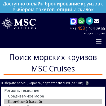
Доступно
онлайн бронирование
круизов с
выбором пакетов, опций и скидок
499
+7 (
) 404 09 55
отдел продаж
Поиск морских круизов
MSC Cruises
Выберите регион, корабль, порт отправления (до 5 шт)
?