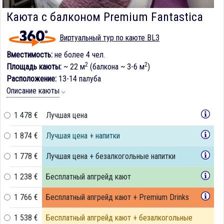
Каюта с балконом Premium Fantastica
Виртуальный тур по каюте BL3
Вместимость:
не более 4 чел.
2
2
Площадь каюты:
~ 22 м
(балкона ~ 3-6 м
)
Расположение:
13-14 палуба
Описание каюты
1 478 €
Лучшая цена
1 874 €
Лучшая цена + напитки
1 778 €
Лучшая цена + безалкогольные напитки
1 238 €
Бесплатный апгрейд кают
1 766 €
Бесплатный апгрейд кают + Premium Drinks
1 538 €
Бесплатный апгрейд кают + безалкогольные