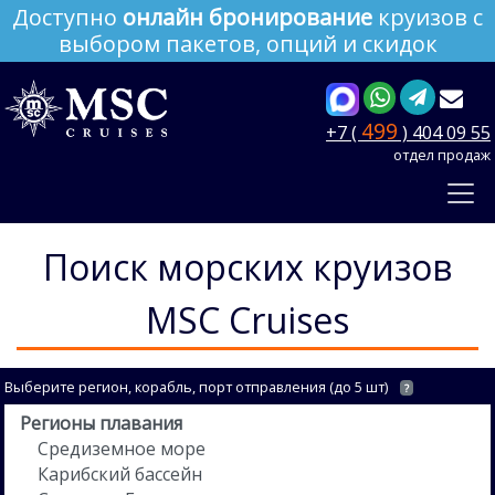
Доступно
онлайн бронирование
круизов с
выбором пакетов, опций и скидок
499
+7 (
) 404 09 55
отдел продаж
Поиск морских круизов
MSC Cruises
Выберите регион, корабль, порт отправления (до 5 шт)
?