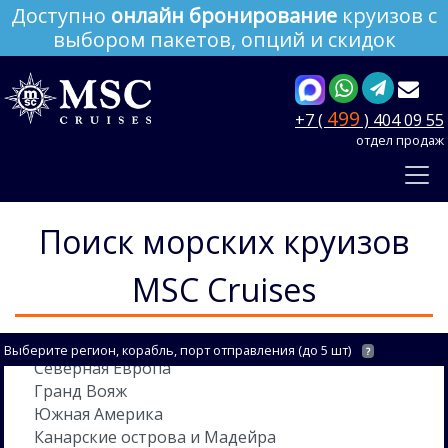
Доступно
онлайн бронирование
круизов с
выбором пакетов, опций и скидок
499
+7 (
) 404 09 55
отдел продаж
Поиск морских круизов
MSC Cruises
Выберите регион, корабль, порт отправления (до 5 шт)
?