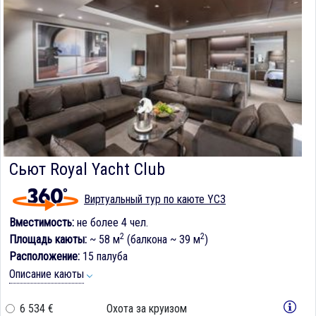
Сьют Royal Yacht Club
Виртуальный тур по каюте YC3
Вместимость:
не более 4 чел.
2
2
Площадь каюты:
~ 58 м
(балкона ~ 39 м
)
Расположение:
15 палуба
Описание каюты
6 534 €
Охота за круизом