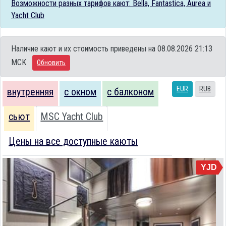
Возможности разных тарифов кают: Bella, Fantastica, Aurea и
Yacht Club
Наличие кают и их стоимость приведены на 08.08.2026 21:13
MCK
Обновить
EUR
RUB
внутренняя
с окном
с балконом
сьют
MSC Yacht Club
Цены на все доступные каюты
YJD