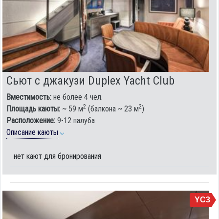
Сьют с джакузи Duplex Yacht Club
Вместимость:
не более 4 чел.
2
2
Площадь каюты:
~ 59 м
(балкона ~ 23 м
)
Расположение:
9-12 палуба
Описание каюты
нет кают для бронирования
YC3