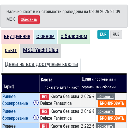
Наличие кают и их стоимость приведены на 08.08.2026 21:09
MCK
Обновить
EUR
RUB
внутренняя
с окном
с балконом
сьют
MSC Yacht Club
Цены на все доступные каюты
Цена
Каюта
с портовыми и
Тариф
сервисными сборами
показать детали кают
Раннее
Каюта без окна
2 026 €
IR1
обновить
бронирование
Deluxe Fantastica
БРОНИРОВАТЬ
Раннее
Каюта без окна
2 046 €
IR2
обновить
бронирование
Deluxe Fantastica
БРОНИРОВАТЬ
Раннее
Каюта без окна
2 222 €
IR1
обновить