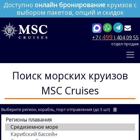
Доступно
онлайн бронирование
круизов с
выбором пакетов, опций и скидок
499
+7 (
) 404 09 55
отдел продаж
Поиск морских круизов
MSC Cruises
Выберите регион, корабль, порт отправления (до 5 шт)
?