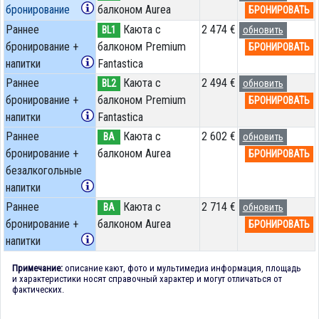
бронирование
балконом Aurea
БРОНИРОВАТЬ
Раннее
Каюта с
2 474 €
BL1
обновить
бронирование +
балконом Premium
БРОНИРОВАТЬ
напитки
Fantastica
Раннее
Каюта с
2 494 €
BL2
обновить
бронирование +
балконом Premium
БРОНИРОВАТЬ
напитки
Fantastica
Раннее
Каюта с
2 602 €
BA
обновить
бронирование +
балконом Aurea
БРОНИРОВАТЬ
безалкогольные
напитки
Раннее
Каюта с
2 714 €
BA
обновить
бронирование +
балконом Aurea
БРОНИРОВАТЬ
напитки
Примечание:
описание кают, фото и мультимедиа информация, площадь
и характеристики носят справочный характер и могут отличаться от
фактических.