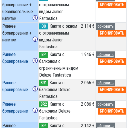
бронирование +
с ограниченным
БРОНИРОВАТЬ
безалкогольные
видом Junior
напитки
Fantastica
Раннее
Каюта с окном
2 114 €
OO
обновить
бронирование +
с ограниченным
БРОНИРОВАТЬ
напитки
видом Junior
Fantastica
Раннее
Каюта с
1 946 €
BP
обновить
бронирование
балконом c
БРОНИРОВАТЬ
ограниченным видом
Deluxe Fantastica
Раннее
Каюта с
2 066 €
BR1
обновить
бронирование
балконом Deluxe
БРОНИРОВАТЬ
Fantastica
Раннее
Каюта с
2 086 €
BR2
обновить
бронирование
балконом Deluxe
БРОНИРОВАТЬ
Fantastica
Раннее
Каюта с
2 142 €
BP
обновить