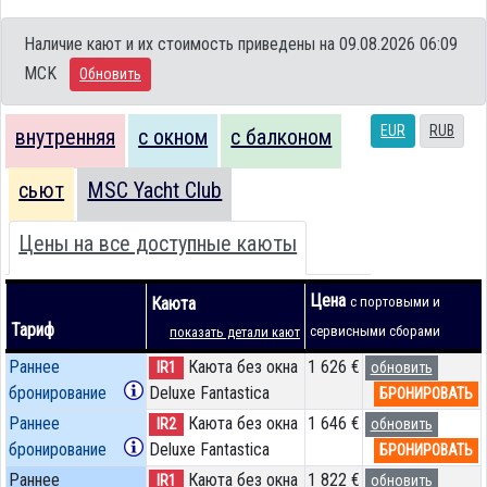
Наличие кают и их стоимость приведены на 09.08.2026 06:09
MCK
Обновить
EUR
RUB
внутренняя
с окном
с балконом
сьют
MSC Yacht Club
Цены на все доступные каюты
Цена
Каюта
с портовыми и
Тариф
сервисными сборами
показать детали кают
Раннее
Каюта без окна
1 626 €
IR1
обновить
бронирование
Deluxe Fantastica
БРОНИРОВАТЬ
Раннее
Каюта без окна
1 646 €
IR2
обновить
бронирование
Deluxe Fantastica
БРОНИРОВАТЬ
Раннее
Каюта без окна
1 822 €
IR1
обновить