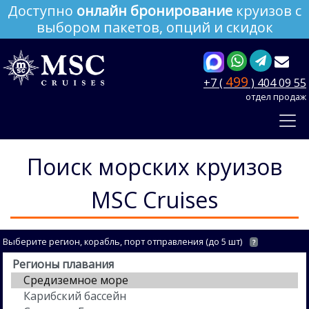
Доступно
онлайн бронирование
круизов с
выбором пакетов, опций и скидок
499
+7 (
) 404 09 55
отдел продаж
Поиск морских круизов
MSC Cruises
Выберите регион, корабль, порт отправления (до 5 шт)
?