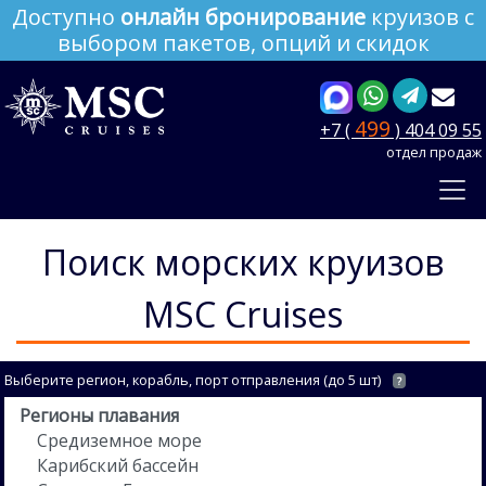
Доступно
онлайн бронирование
круизов с
выбором пакетов, опций и скидок
499
+7 (
) 404 09 55
отдел продаж
Поиск морских круизов
MSC Cruises
Выберите регион, корабль, порт отправления (до 5 шт)
?