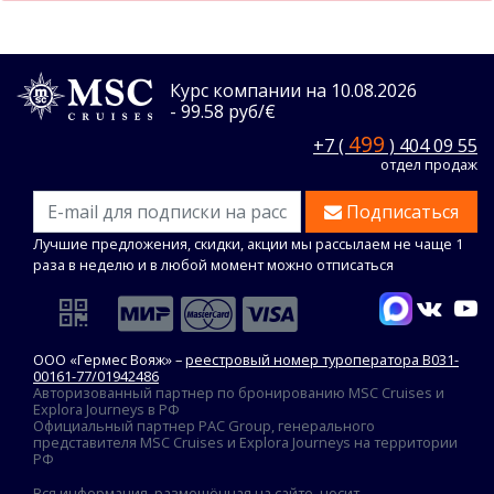
Курс компании на 10.08.2026
- 99.58 руб/€
499
+7 (
) 404 09 55
отдел продаж
Подписаться
Лучшие предложения, скидки, акции мы рассылаем не чаще 1
раза в неделю и в любой момент можно отписаться
ООО «Гермес Вояж» –
реестровый номер туроператора В031-
00161-77/01942486
Авторизованный партнер по бронированию MSC Cruises и
Explora Journeys в РФ
Официальный партнер PAC Group, генерального
представителя MSC Cruises и Explora Journeys на территории
РФ
Вся информация, размещённая на сайте, носит