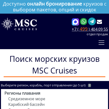
Доступно
онлайн бронирование
круизов с
выбором пакетов, опций и скидок
499
+7 (
) 404 09 55
отдел продаж
Поиск морских круизов
MSC Cruises
Выберите регион, корабль, порт отправления (до 5 шт)
?