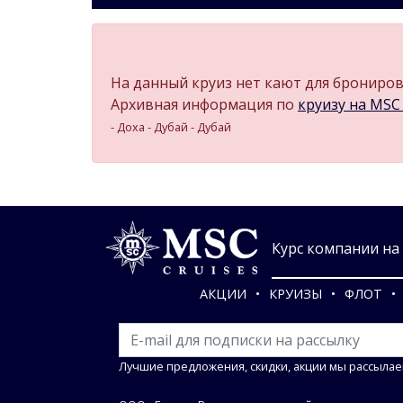
На данный круиз нет кают для бронирова
Архивная информация по
круизу на MSC W
- Доха - Дубай - Дубай
Курс компании на 0
АКЦИИ
КРУИЗЫ
ФЛОТ
Лучшие предложения, скидки, акции мы рассылае