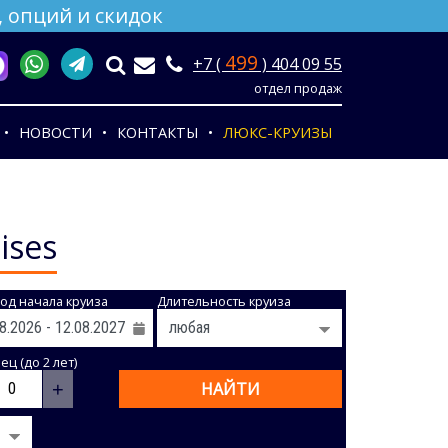
 опций и скидок
499
+7 (
) 404 09 55
отдел продаж
НОВОСТИ
КОНТАКТЫ
ЛЮКС-КРУИЗЫ
ises
од начала круиза
Длительность круиза
ц (до 2 лет)
+
НАЙТИ