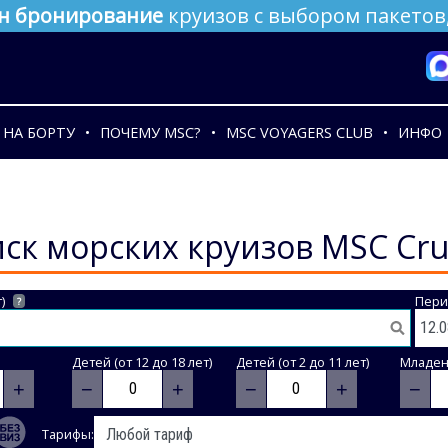
н бронирование
круизов с выбором пакетов,
НА БОРТУ
ПОЧЕМУ MSC?
MSC VOYAGERS CLUB
ИНФО
ск морских круизов MSC Cru
)
Пери
?
Детей (от 12 до 18 лет)
Детей (от 2 до 11 лет)
Младене
+
−
+
−
+
−
Тарифы: