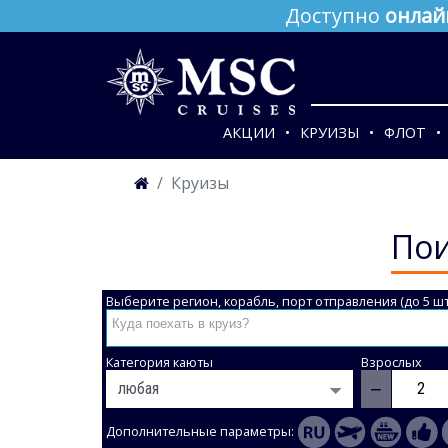
Доступно
онлай
АКЦИИ
КРУИЗЫ
ФЛОТ
Круизы
Пои
Выберите регион, корабль, порт отправления (до 5 шт
Категория каюты
Взрослых
−
Дополнительные параметры: