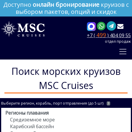
Доступно
онлайн бронирование
круизов с
выбором пакетов, опций и скидок
499
+7 (
) 404 09 55
отдел продаж
Поиск морских круизов
MSC Cruises
Выберите регион, корабль, порт отправления (до 5 шт)
?