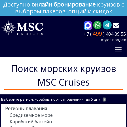
Доступно
онлайн бронирование
круизов с
выбором пакетов, опций и скидок
499
+7 (
) 404 09 55
отдел продаж
Поиск морских круизов
MSC Cruises
Выберите регион, корабль, порт отправления (до 5 шт)
?