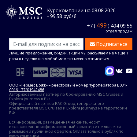
Курс компании на 08.08.2026
- 99.58 руб/€
499
+7 (
) 404 09 55
отдел продаж
Подписаться
Лучшие предложения, скидки, акции мы рассылаем не чаще 1
раза в неделю и в любой момент можно отписаться
ООО «Гермес Вояж» –
реестровый номер туроператора В031-
00161-77/01942486
Авторизованный партнер по бронированию MSC Cruises и
Explora Journeys в РФ
Официальный партнер PAC Group, генерального
представителя MSC Cruises и Explora Journeys на территории
РФ
Вся информация, размещённая на сайте, носит
исключительно информационный характер и не является
рекламой и публичной офертой. Оплата только в рублях по
курсу компании.