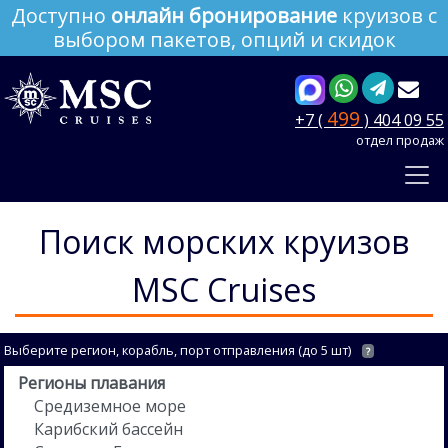
Доступно
онлайн бронирование
круизов с
выбором пакетов, опций и скидок
499
+7 (
) 404 09 55
отдел продаж
Поиск морских круизов
MSC Cruises
Выберите регион, корабль, порт отправления (до 5 шт)
?