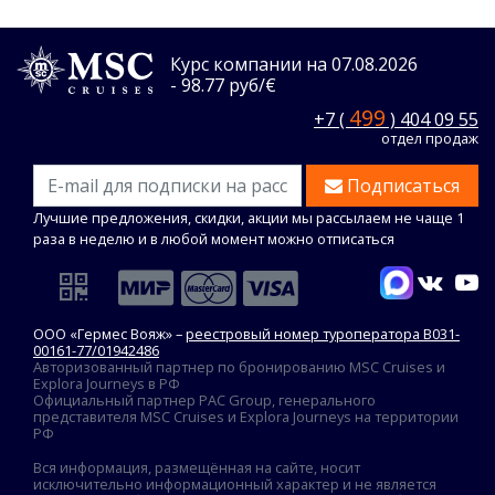
Курс компании на 07.08.2026
- 98.77 руб/€
499
+7 (
) 404 09 55
отдел продаж
Подписаться
Лучшие предложения, скидки, акции мы рассылаем не чаще 1
раза в неделю и в любой момент можно отписаться
ООО «Гермес Вояж» –
реестровый номер туроператора В031-
00161-77/01942486
Авторизованный партнер по бронированию MSC Cruises и
Explora Journeys в РФ
Официальный партнер PAC Group, генерального
представителя MSC Cruises и Explora Journeys на территории
РФ
Вся информация, размещённая на сайте, носит
исключительно информационный характер и не является