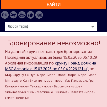
НАЙТИ
Бронирование невозможно!
На данный круиз нет кают для бронирования!
Последняя актуализация была 15.03.2026 06:10:29
Архивная информация по
круизу Гранд Вояж на
MSC Armonia c 15.03.2026 по 05.04.2026 (21 н.)
по
маршруту
Сантус - море - море - море - море - море - море -
Минделу, о. Сан-Висенте - море - море - Лас-Пальмас, о. Гран-
Канария - море - Танжер - море - Барселона - море -
Чивитавеккья / Рим - Мессина, о. Сицилия - Валлетта - море -
Сплит - Венеция