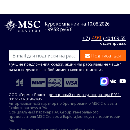
Курс компании на 10.08.2026
- 99.58 руб/€
499
+7 (
) 404 09 55
отдел продаж
Подписаться
Лучшие предложения, скидки, акции мы рассылаем не чаще 1
раза в неделю и в любой момент можно отписаться
ООО «Гермес Вояж» –
реестровый номер туроператора В031-
00161-77/01942486
Авторизованный партнер по бронированию MSC Cruises и
Explora Journeys в РФ
Официальный партнер PAC Group, генерального
представителя MSC Cruises и Explora Journeys на территории
РФ
Вся информация, размещённая на сайте, носит