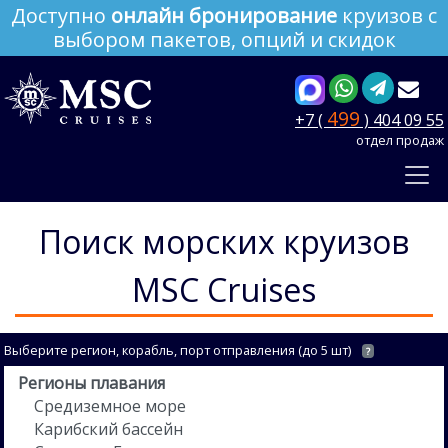
Доступно
онлайн бронирование
круизов с
выбором пакетов, опций и скидок
499
+7 (
) 404 09 55
отдел продаж
Поиск морских круизов
MSC Cruises
Выберите регион, корабль, порт отправления (до 5 шт)
?