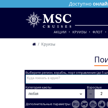
Доступно
онлай
АКЦИИ
КРУИЗЫ
ФЛОТ
Круизы
Пои
Выберите регион, корабль, порт отправления (до 5 шт
Категория каюты
Взрослых
−
Дополнительные параметры: