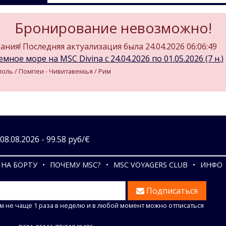
Бронирование невозможно!
ния! Последняя актуализация была 24.04.2026 06:06:49
мное море на MSC Divina c 24.04.2026 по 01.05.2026 (7 н.)
поль / Помпеи - Чивитавеккья / Рим
8.08.2026 - 99.58 руб/€
НА БОРТУ
ПОЧЕМУ MSC?
MSC VOYAGERS CLUB
ИНФО
Подписаться
м не чаще 1 раза в неделю и в любой момент можно отписаться