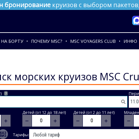
н бронирование
круизов с выбором пакетов,
НА БОРТУ
ПОЧЕМУ MSC?
MSC VOYAGERS CLUB
ИНФО
ск морских круизов MSC Cru
)
Пери
?
Детей (от 12 до 18 лет)
Детей (от 2 до 11 лет)
Младене
+
−
+
−
+
−
Тарифы: