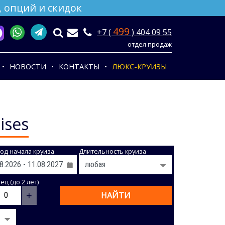
 опций и скидок
499
+7 (
) 404 09 55
отдел продаж
НОВОСТИ
КОНТАКТЫ
ЛЮКС-КРУИЗЫ
ises
од начала круиза
Длительность круиза
ц (до 2 лет)
+
НАЙТИ