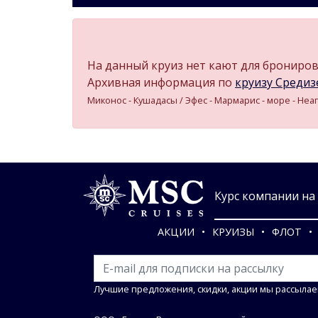
На данный круиз нет кают для бронирова
Архивная информация по
круизу Средизе
Миконос - Кушадасы / Эфес - Мармарис - море - Неа
Курс компании на 0
АКЦИИ
КРУИЗЫ
ФЛОТ
Лучшие предложения, скидки, акции мы рассылае