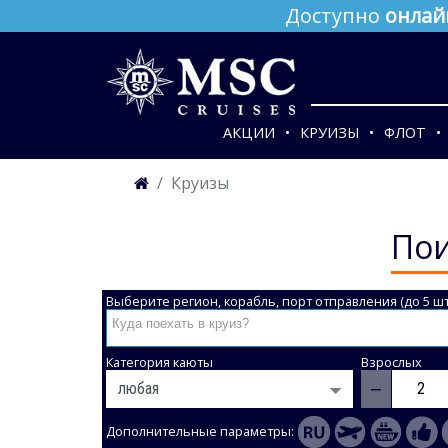
Доступно
онлай
АКЦИИ
КРУИЗЫ
ФЛОТ
Круизы
Пои
Выберите регион, корабль, порт отправления (до 5 шт
Категория каюты
Взрослых
−
Дополнительные параметры: