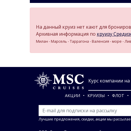
На данный круиз нет кают для бронирова
Архивная информация по
круизу Средизе
Милан - Марсель - Таррагона - Валенсия - море - Л
Курс компании на 0
АКЦИИ
КРУИЗЫ
ФЛОТ
Лучшие предложения, скидки, акции мы рассылае