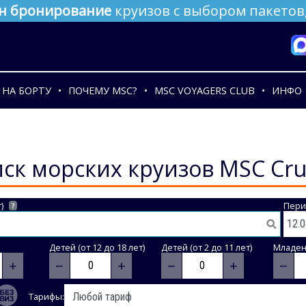
н бронирование
круизов с выбором пакетов,
НА БОРТУ
ПОЧЕМУ MSC?
MSC VOYAGERS CLUB
ИНФО
ск морских круизов MSC Cru
)
Пери
?
Детей (от 12 до 18 лет)
Детей (от 2 до 11 лет)
Младене
+
−
+
−
+
−
Тарифы: