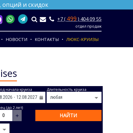
 опций и скидок
499
+7 (
) 404 09 55
отдел продаж
НОВОСТИ
КОНТАКТЫ
ЛЮКС-КРУИЗЫ
ises
од начала круиза
Длительность круиза
ц (до 2 лет)
+
НАЙТИ