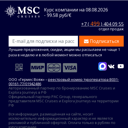
Курс компании на 08.08.2026
- 99.58 руб/€
499
+7 (
) 404 09 55
отдел продаж
Подписаться
Лучшие предложения, скидки, акции мы рассылаем не чаще 1
раза в неделю и в любой момент можно отписаться
ООО «Гермес Вояж» –
реестровый номер туроператора В031-
00161-77/01942486
Авторизованный партнер по бронированию MSC Cruises и
Explora Journeys в РФ
Официальный партнер PAC Group, генерального
представителя MSC Cruises и Explora Journeys на территории
РФ
Вся информация, размещённая на сайте, носит
исключительно информационный характер и не является
рекламой и публичной офертой. Оплата только в рублях по
курсу компании.