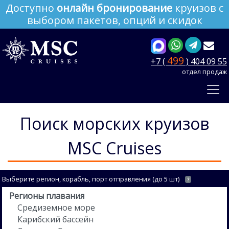
Доступно
онлайн бронирование
круизов с
выбором пакетов, опций и скидок
499
+7 (
) 404 09 55
отдел продаж
Поиск морских круизов
MSC Cruises
Выберите регион, корабль, порт отправления (до 5 шт)
?