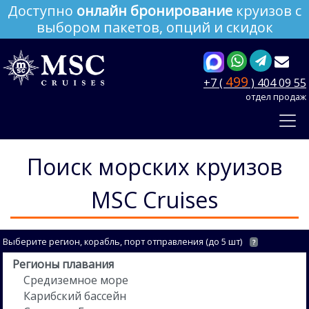
Доступно
онлайн бронирование
круизов с
выбором пакетов, опций и скидок
499
+7 (
) 404 09 55
отдел продаж
Поиск морских круизов
MSC Cruises
Выберите регион, корабль, порт отправления (до 5 шт)
?