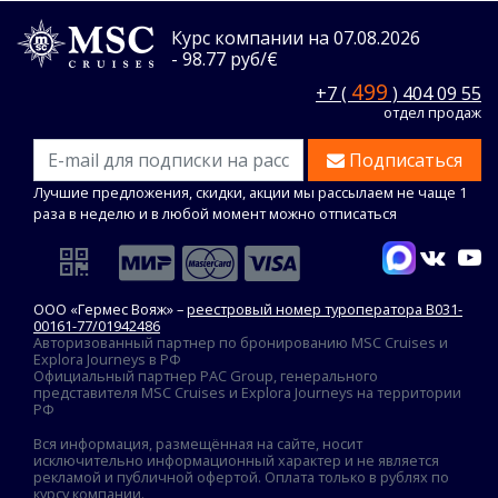
Курс компании на 07.08.2026
- 98.77 руб/€
499
+7 (
) 404 09 55
отдел продаж
Подписаться
Лучшие предложения, скидки, акции мы рассылаем не чаще 1
раза в неделю и в любой момент можно отписаться
ООО «Гермес Вояж» –
реестровый номер туроператора В031-
00161-77/01942486
Авторизованный партнер по бронированию MSC Cruises и
Explora Journeys в РФ
Официальный партнер PAC Group, генерального
представителя MSC Cruises и Explora Journeys на территории
РФ
Вся информация, размещённая на сайте, носит
исключительно информационный характер и не является
рекламой и публичной офертой. Оплата только в рублях по
курсу компании.