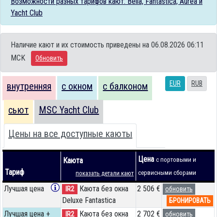
Возможности разных тарифов кают: Bella, Fantastica, Aurea и
Yacht Club
Наличие кают и их стоимость приведены на 06.08.2026 06:11
MCK
Обновить
EUR
RUB
внутренняя
с окном
с балконом
сьют
MSC Yacht Club
Цены на все доступные каюты
Цена
Каюта
с портовыми и
Тариф
сервисными сборами
показать детали кают
Лучшая цена
Каюта без окна
2 506 €
IR2
обновить
Deluxe Fantastica
БРОНИРОВАТЬ
Лучшая цена +
Каюта без окна
2 702 €
IR2
обновить