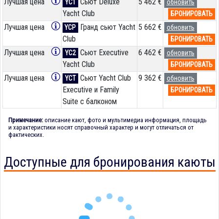
Лучшая цена
Сьют Deluxe
5 462 €
YC1
обновить
Yacht Club
БРОНИРОВАТЬ
Лучшая цена
Гранд сьют Yacht
5 662 €
YCP
обновить
Club
БРОНИРОВАТЬ
Лучшая цена
Сьют Executive
6 462 €
YC2
обновить
Yacht Club
БРОНИРОВАТЬ
Лучшая цена
Сьют Yacht Club
9 362 €
YCT
обновить
Executive и Family
БРОНИРОВАТЬ
Suite с балконом
Примечание:
описание кают, фото и мультимедиа информация, площадь
и характеристики носят справочный характер и могут отличаться от
фактических.
Доступные для бронирования каюты