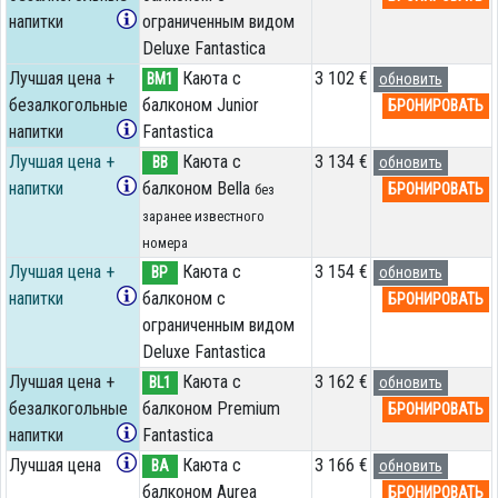
напитки
ограниченным видом
Deluxe Fantastica
Лучшая цена +
Каюта с
3 102 €
BM1
обновить
безалкогольные
балконом Junior
БРОНИРОВАТЬ
напитки
Fantastica
Лучшая цена +
Каюта с
3 134 €
BB
обновить
напитки
балконом Bella
БРОНИРОВАТЬ
без
заранее известного
номера
Лучшая цена +
Каюта с
3 154 €
BP
обновить
напитки
балконом c
БРОНИРОВАТЬ
ограниченным видом
Deluxe Fantastica
Лучшая цена +
Каюта с
3 162 €
BL1
обновить
безалкогольные
балконом Premium
БРОНИРОВАТЬ
напитки
Fantastica
Лучшая цена
Каюта с
3 166 €
BA
обновить
балконом Aurea
БРОНИРОВАТЬ