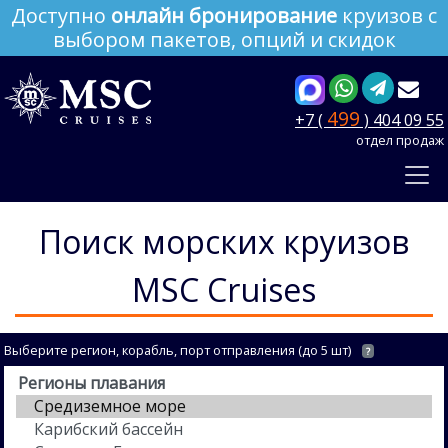
Доступно
онлайн бронирование
круизов с
выбором пакетов, опций и скидок
499
+7 (
) 404 09 55
отдел продаж
Поиск морских круизов
MSC Cruises
Выберите регион, корабль, порт отправления (до 5 шт)
?