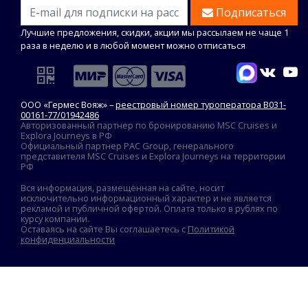
Подписаться
Лучшие предложения, скидки, акции мы рассылаем не чаще 1
раза в неделю и в любой момент можно отписаться
ООО «Гермес Вояж» –
реестровый номер туроператора В031-
00161-77/01942486
Авторизованный партнер по бронированию MSC Cruises и
Explora Journeys в РФ
Официальный партнер PAC Group, генерального
представителя MSC Cruises и Explora Journeys на территории
РФ
Вся информация, размещённая на сайте, носит
исключительно информационный характер и не является
рекламой и публичной офертой. Оплата только в рублях по
курсу компании.
Оставаясь на сайте Вы соглашаетесь с
Политикой
конфиденциальности