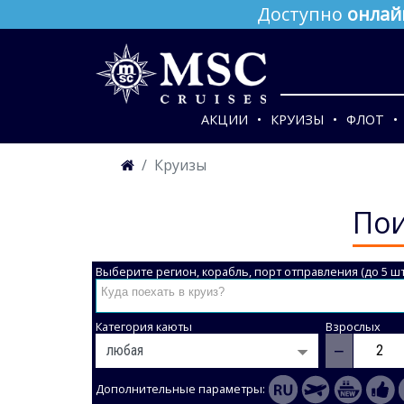
Доступно
онлай
АКЦИИ
КРУИЗЫ
ФЛОТ
Круизы
Пои
Выберите регион, корабль, порт отправления (до 5 шт
Категория каюты
Взрослых
−
Дополнительные параметры: