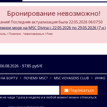
Бронирование невозможно!
ния! Последняя актуализация была 22.05.2026 06:07:50
мное море на MSC Divina c 22.05.2026 по 29.05.2026 (7 н.)
поль / Помпеи - Чивитавеккья / Рим
6.08.2026 - 97.85 руб/€
НА БОРТУ
ПОЧЕМУ MSC?
MSC VOYAGERS CLUB
ИНФО
Подписаться
м не чаще 1 раза в неделю и в любой момент можно отписаться