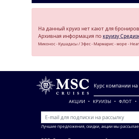
На данный круиз нет кают для бронирова
Архивная информация по
круизу Средизе
Миконос - Кушадасы / Эфес - Мармарис - море - Неа
Курс компании на 0
АКЦИИ
КРУИЗЫ
ФЛОТ
Лучшие предложения, скидки, акции мы рассылае