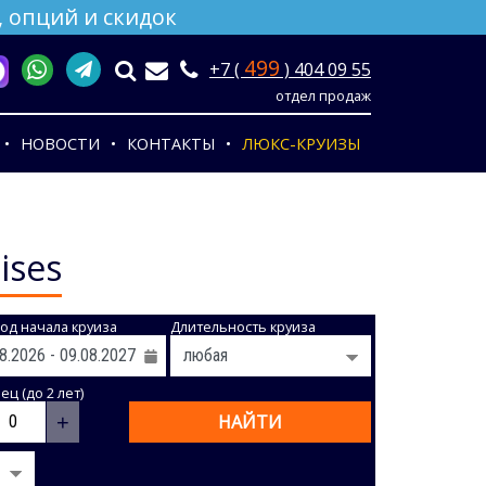
 опций и скидок
499
+7 (
) 404 09 55
отдел продаж
НОВОСТИ
КОНТАКТЫ
ЛЮКС-КРУИЗЫ
ises
од начала круиза
Длительность круиза
ц (до 2 лет)
+
НАЙТИ