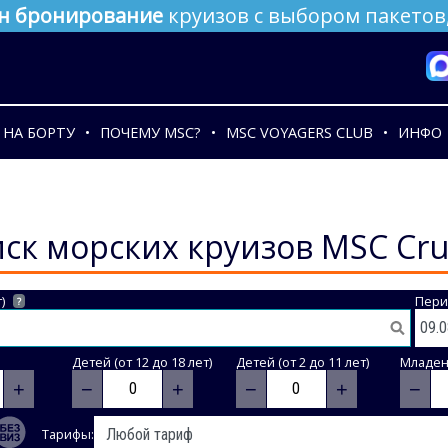
н бронирование
круизов с выбором пакетов,
НА БОРТУ
ПОЧЕМУ MSC?
MSC VOYAGERS CLUB
ИНФО
ск морских круизов MSC Cru
)
Пери
?
Детей (от 12 до 18 лет)
Детей (от 2 до 11 лет)
Младене
+
−
+
−
+
−
Тарифы: