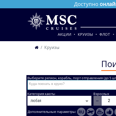
Доступно
онлай
АКЦИИ
КРУИЗЫ
ФЛОТ
Круизы
Пои
Выберите регион, корабль, порт отправления (до 5 шт
Категория каюты
Взрослых
−
Дополнительные параметры: