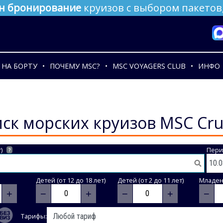
н бронирование
круизов с выбором пакетов,
НА БОРТУ
ПОЧЕМУ MSC?
MSC VOYAGERS CLUB
ИНФО
ск морских круизов MSC Cru
)
Пери
?
Детей (от 12 до 18 лет)
Детей (от 2 до 11 лет)
Младене
+
−
+
−
+
−
Тарифы: