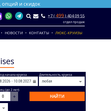
 опций и скидок
499
+7 (
) 404 09 55
отдел продаж
НОВОСТИ
КОНТАКТЫ
ЛЮКС-КРУИЗЫ
ises
од начала круиза
Длительность круиза
ц (до 2 лет)
+
НАЙТИ