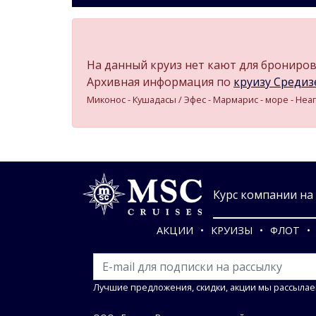
На данный круиз нет кают для бронирова
Архивная информация по
круизу Средизе
Миконос - Кушадасы / Эфес - Мармарис - море - Неа
Курс компании на 0
АКЦИИ
КРУИЗЫ
ФЛОТ
Лучшие предложения, скидки, акции мы рассылае